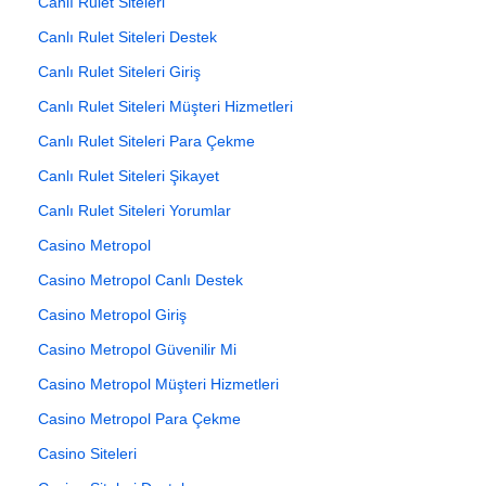
Canlı Rulet Siteleri
Canlı Rulet Siteleri Destek
Canlı Rulet Siteleri Giriş
Canlı Rulet Siteleri Müşteri Hizmetleri
Canlı Rulet Siteleri Para Çekme
Canlı Rulet Siteleri Şikayet
Canlı Rulet Siteleri Yorumlar
Casino Metropol
Casino Metropol Canlı Destek
Casino Metropol Giriş
Casino Metropol Güvenilir Mi
Casino Metropol Müşteri Hizmetleri
Casino Metropol Para Çekme
Casino Siteleri