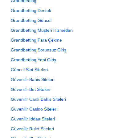
Grandbetting
Grandbetting Destek
Grandbetting Güncel
Grandbetting Müşteri Hizmetleri
Grandbetting Para Çekme
Grandbetting Sorunsuz Giriş
Grandbetting Yeni Giriş
Güncel Slot Siteleri
Güvenilir Bahis Siteleri
Güvenilir Bet Siteleri
Güvenilir Canlı Bahis Siteleri
Güvenilir Casino Siteleri
Güvenilir İddaa Siteleri
Güvenilir Rulet Siteleri