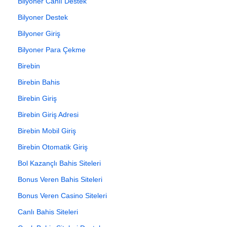
Bilyoner Canlı Destek
Bilyoner Destek
Bilyoner Giriş
Bilyoner Para Çekme
Birebin
Birebin Bahis
Birebin Giriş
Birebin Giriş Adresi
Birebin Mobil Giriş
Birebin Otomatik Giriş
Bol Kazançlı Bahis Siteleri
Bonus Veren Bahis Siteleri
Bonus Veren Casino Siteleri
Canlı Bahis Siteleri