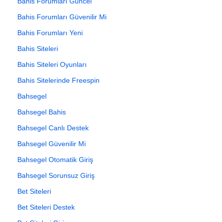
Bahis Forumları Güncel
Bahis Forumları Güvenilir Mi
Bahis Forumları Yeni
Bahis Siteleri
Bahis Siteleri Oyunları
Bahis Sitelerinde Freespin
Bahsegel
Bahsegel Bahis
Bahsegel Canlı Destek
Bahsegel Güvenilir Mi
Bahsegel Otomatik Giriş
Bahsegel Sorunsuz Giriş
Bet Siteleri
Bet Siteleri Destek