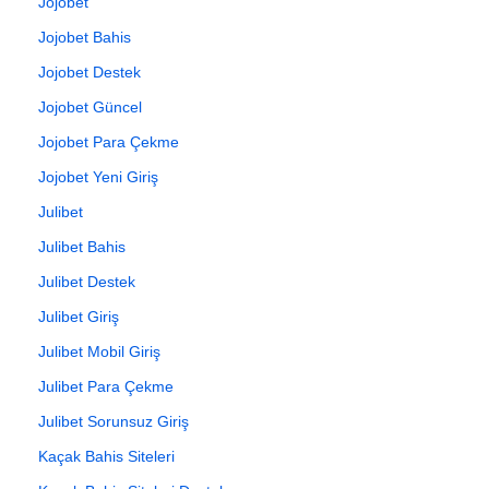
Jojobet
Jojobet Bahis
Jojobet Destek
Jojobet Güncel
Jojobet Para Çekme
Jojobet Yeni Giriş
Julibet
Julibet Bahis
Julibet Destek
Julibet Giriş
Julibet Mobil Giriş
Julibet Para Çekme
Julibet Sorunsuz Giriş
Kaçak Bahis Siteleri