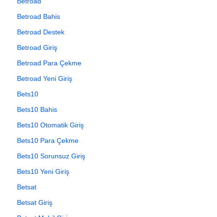
Betroad
Betroad Bahis
Betroad Destek
Betroad Giriş
Betroad Para Çekme
Betroad Yeni Giriş
Bets10
Bets10 Bahis
Bets10 Otomatik Giriş
Bets10 Para Çekme
Bets10 Sorunsuz Giriş
Bets10 Yeni Giriş
Betsat
Betsat Giriş