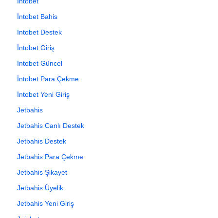
İntobet
İntobet Bahis
İntobet Destek
İntobet Giriş
İntobet Güncel
İntobet Para Çekme
İntobet Yeni Giriş
Jetbahis
Jetbahis Canlı Destek
Jetbahis Destek
Jetbahis Para Çekme
Jetbahis Şikayet
Jetbahis Üyelik
Jetbahis Yeni Giriş