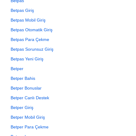
Betpas
Betpas Giriş
Betpas Mobil Giriş
Betpas Otomatik Giriş
Betpas Para Çekme
Betpas Sorunsuz Giriş
Betpas Yeni Giriş
Betper
Betper Bahis
Betper Bonuslar
Betper Canlı Destek
Betper Giriş
Betper Mobil Giriş
Betper Para Çekme