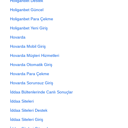
Holiganbet Destek
Holiganbet Güncel
Holiganbet Para Çekme
Holiganbet Yeni Giriş
Hovarda
Hovarda Mobil Giriş
Hovarda Müşteri Hizmetleri
Hovarda Otomatik Giriş
Hovarda Para Çekme
Hovarda Sorunsuz Giriş
İddaa Bültenlerinde Canlı Sonuçlar
İddaa Siteleri
İddaa Siteleri Destek
İddaa Siteleri Giriş