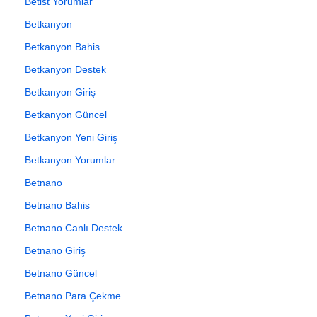
Betist Yorumlar
Betkanyon
Betkanyon Bahis
Betkanyon Destek
Betkanyon Giriş
Betkanyon Güncel
Betkanyon Yeni Giriş
Betkanyon Yorumlar
Betnano
Betnano Bahis
Betnano Canlı Destek
Betnano Giriş
Betnano Güncel
Betnano Para Çekme