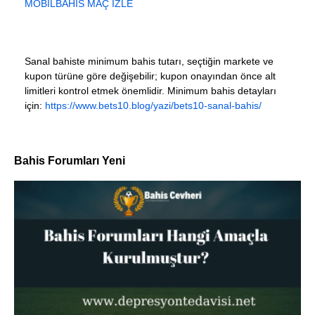
MOBILBAHIS MAÇ İZLE
Sanal bahiste minimum bahis tutarı, seçtiğin markete ve
kupon türüne göre değişebilir; kupon onayından önce alt
limitleri kontrol etmek önemlidir. Minimum bahis detayları
için:
https://www.bets10.blog/yazi/bets10-sanal-bahis/
Bahis Forumları Yeni