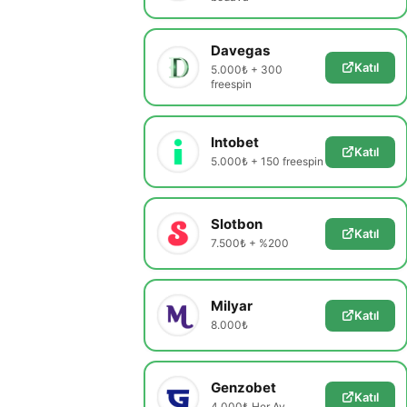
Davegas
Katıl
5.000₺ + 300
freespin
Intobet
Katıl
5.000₺ + 150 freespin
Slotbon
Katıl
7.500₺ + %200
Milyar
Katıl
8.000₺
Genzobet
Katıl
4.000₺ Her Ay