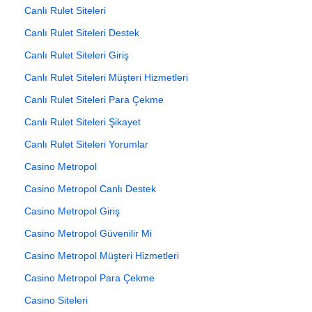
Canlı Rulet Siteleri
Canlı Rulet Siteleri Destek
Canlı Rulet Siteleri Giriş
Canlı Rulet Siteleri Müşteri Hizmetleri
Canlı Rulet Siteleri Para Çekme
Canlı Rulet Siteleri Şikayet
Canlı Rulet Siteleri Yorumlar
Casino Metropol
Casino Metropol Canlı Destek
Casino Metropol Giriş
Casino Metropol Güvenilir Mi
Casino Metropol Müşteri Hizmetleri
Casino Metropol Para Çekme
Casino Siteleri