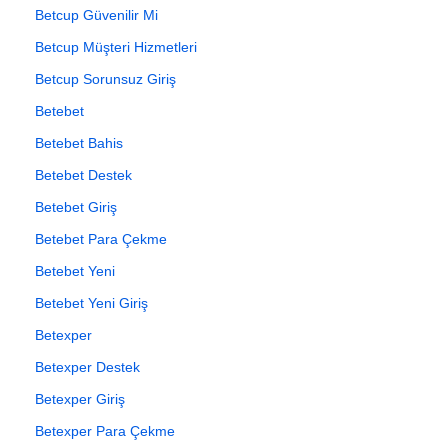
Betcup Güvenilir Mi
Betcup Müşteri Hizmetleri
Betcup Sorunsuz Giriş
Betebet
Betebet Bahis
Betebet Destek
Betebet Giriş
Betebet Para Çekme
Betebet Yeni
Betebet Yeni Giriş
Betexper
Betexper Destek
Betexper Giriş
Betexper Para Çekme