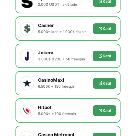
Katıl
2.000 USDT nakit iade
Casher
Katıl
5.000₺ iade + 1.000₺ risksiz
Jokera
Katıl
3.000₺ %200 + 50 freespin
CasinoMaxi
Katıl
6.500₺ + 150 freespin
Hitpot
Katıl
5.000₺ + 100 freespin
Casino Metropol