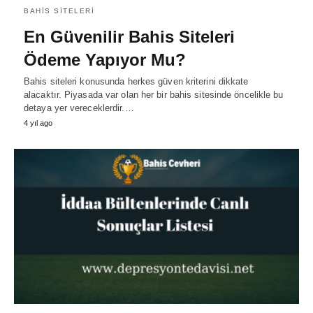
BAHIS SITELERI
En Güvenilir Bahis Siteleri
Ödeme Yapıyor Mu?
Bahis siteleri konusunda herkes güven kriterini dikkate
alacaktır. Piyasada var olan her bir bahis sitesinde öncelikle bu
detaya yer vereceklerdir.…
4 yıl ago