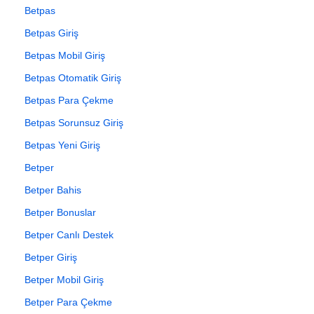
Betpas
Betpas Giriş
Betpas Mobil Giriş
Betpas Otomatik Giriş
Betpas Para Çekme
Betpas Sorunsuz Giriş
Betpas Yeni Giriş
Betper
Betper Bahis
Betper Bonuslar
Betper Canlı Destek
Betper Giriş
Betper Mobil Giriş
Betper Para Çekme