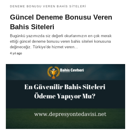
DENEME BONUSU VEREN BAHIS SITELERI
Güncel Deneme Bonusu Veren
Bahis Siteleri
Bugünkü yazımızda siz değerli okurlarımızın en çok merak
ettiği güncel deneme bonusu veren bahis siteleri konusuna
değineceğiz. Türkiye’de hizmet veren…
4 yıl ago