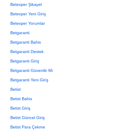
Betexper Şikayet
Betexper Yeni Giriş
Betexper Yorumlar
Betgaranti
Betgaranti Bahis
Betgaranti Destek
Betgaranti Giriş
Betgaranti Güvenilir Mi
Betgaranti Yeni Giriş
Betist
Betist Bahis
Betist Giriş
Betist Güncel Giriş
Betist Para Çekme