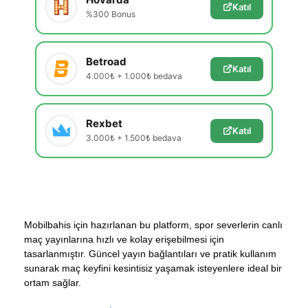
Katıl
%300 Bonus
Betroad
Katıl
4.000₺ + 1.000₺ bedava
Rexbet
Katıl
3.000₺ + 1.500₺ bedava
Mobilbahis için hazırlanan bu platform, spor severlerin canlı
maç yayınlarına hızlı ve kolay erişebilmesi için
tasarlanmıştır. Güncel yayın bağlantıları ve pratik kullanım
sunarak maç keyfini kesintisiz yaşamak isteyenlere ideal bir
ortam sağlar.