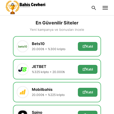
En Güvenilir Siteler
Yeni kampanya ve bonusları incele
Type
Bets10
your
Katıl
searc
20.000₺ + %300 kripto
query
and
hit
enter:
JETBET
Katıl
%325 kripto + 20.000₺
Mobilbahis
Katıl
20.000₺ + %225 kripto
Spino