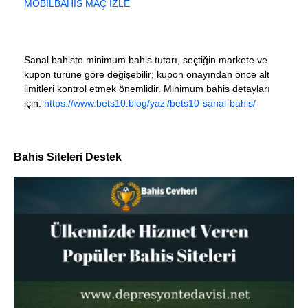
MOBILBAHIS MAÇ İZLE
Sanal bahiste minimum bahis tutarı, seçtiğin markete ve
kupon türüne göre değişebilir; kupon onayından önce alt
limitleri kontrol etmek önemlidir. Minimum bahis detayları
için:
https://www.bets10.blog/yazi/bets10-sanal-bahis/
Bahis Siteleri Destek