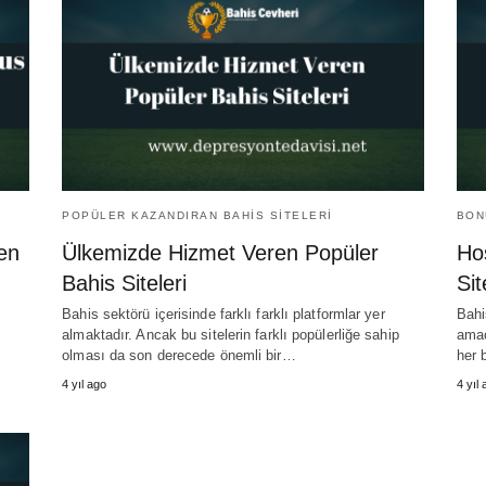
POPÜLER KAZANDIRAN BAHIS SITELERI
BON
en
Ülkemizde Hizmet Veren Popüler
Ho
Bahis Siteleri
Sit
Bahis sektörü içerisinde farklı farklı platformlar yer
Bahi
almaktadır. Ancak bu sitelerin farklı popülerliğe sahip
amac
olması da son derecede önemli bir…
her 
4 yıl ago
4 yıl 