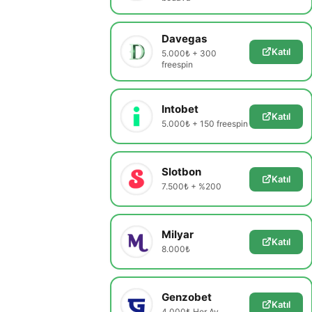
Davegas
Katıl
5.000₺ + 300
freespin
Intobet
Katıl
5.000₺ + 150 freespin
Slotbon
Katıl
7.500₺ + %200
Milyar
Katıl
8.000₺
Genzobet
Katıl
4.000₺ Her Ay