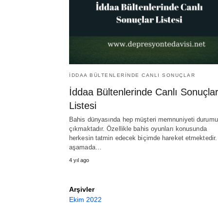
İDDAA BÜLTENLERINDE CANLI SONUÇLAR
İddaa Bültenlerinde Canlı Sonuçla
Listesi
Bahis dünyasında hep müşteri memnuniyeti durumu
çıkmaktadır. Özellikle bahis oyunları konusunda
herkesin tatmin edecek biçimde hareket etmektedir.
aşamada…
4 yıl ago
Arşivler
Ekim 2022