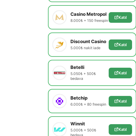
Casino Metropol
Katıl
8.000₺ + 150 freespin
Discount Casino
Katıl
5.000₺ nakit iade
Betelli
Katıl
5.050₺ + 500₺
bedava
Betchip
Katıl
6.000₺ + 80 freespin
Winnit
Katıl
5.000₺ + 500₺
bedava