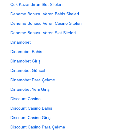
Çok Kazandıran Slot Siteleri
Deneme Bonusu Veren Bahis Siteleri
Deneme Bonusu Veren Casino Siteleri
Deneme Bonusu Veren Slot Siteleri
Dinamobet
Dinamobet Bahis
Dinamobet Giriş
Dinamobet Güncel
Dinamobet Para Çekme
Dinamobet Yeni Giriş
Discount Casino
Discount Casino Bahis
Discount Casino Giriş
Discount Casino Para Çekme