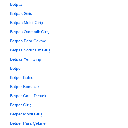
Betpas
Betpas Giriş
Betpas Mobil Giriş
Betpas Otomatik Giriş
Betpas Para Çekme
Betpas Sorunsuz Giriş
Betpas Yeni Giriş
Betper
Betper Bahis
Betper Bonuslar
Betper Canlı Destek
Betper Giriş
Betper Mobil Giriş
Betper Para Çekme