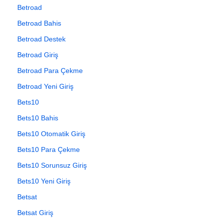
Betroad
Betroad Bahis
Betroad Destek
Betroad Giriş
Betroad Para Çekme
Betroad Yeni Giriş
Bets10
Bets10 Bahis
Bets10 Otomatik Giriş
Bets10 Para Çekme
Bets10 Sorunsuz Giriş
Bets10 Yeni Giriş
Betsat
Betsat Giriş