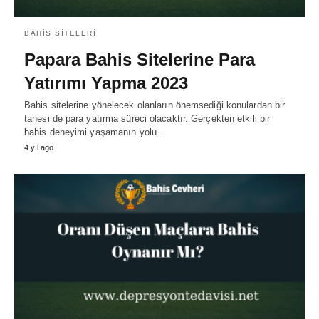
BAHIS SITELERI
Papara Bahis Sitelerine Para
Yatırımı Yapma 2023
Bahis sitelerine yönelecek olanların önemsediği konulardan bir
tanesi de para yatırma süreci olacaktır. Gerçekten etkili bir
bahis deneyimi yaşamanın yolu…
4 yıl ago