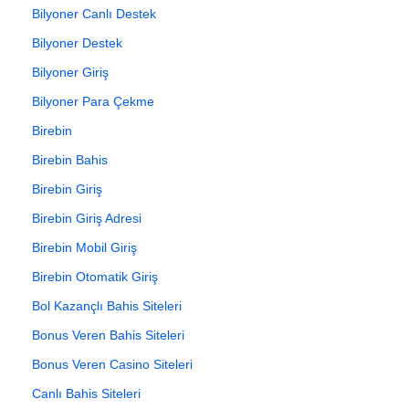
Bilyoner Canlı Destek
Bilyoner Destek
Bilyoner Giriş
Bilyoner Para Çekme
Birebin
Birebin Bahis
Birebin Giriş
Birebin Giriş Adresi
Birebin Mobil Giriş
Birebin Otomatik Giriş
Bol Kazançlı Bahis Siteleri
Bonus Veren Bahis Siteleri
Bonus Veren Casino Siteleri
Canlı Bahis Siteleri