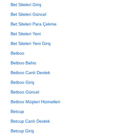
Bet Siteleri Giriş
Bet Siteleri Güncel
Bet Siteleri Para Çekme
Bet Siteleri Yeni
Bet Siteleri Yeni Giriş
Betboo
Betboo Bahis
Betboo Canlı Destek
Betboo Giriş
Betboo Güncel
Betboo Müşteri Hizmetleri
Betcup
Betcup Canlı Destek
Betcup Giriş