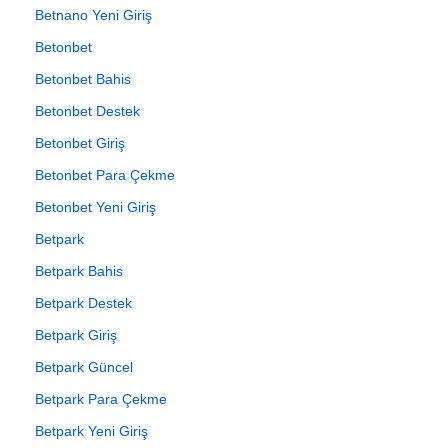
Betnano Yeni Giriş
Betonbet
Betonbet Bahis
Betonbet Destek
Betonbet Giriş
Betonbet Para Çekme
Betonbet Yeni Giriş
Betpark
Betpark Bahis
Betpark Destek
Betpark Giriş
Betpark Güncel
Betpark Para Çekme
Betpark Yeni Giriş