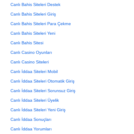
Canlı Bahis Siteleri Destek
Canlı Bahis Siteleri Giriş
Canlı Bahis Siteleri Para Çekme
Canlı Bahis Siteleri Yeni
Canlı Bahis Sitesi
Canlı Casino Oyunları
Canlı Casino Siteleri
Canlı İddaa Siteleri Mobil
Canlı İddaa Siteleri Otomatik Giriş
Canlı İddaa Siteleri Sorunsuz Giriş
Canlı İddaa Siteleri Üyelik
Canlı İddaa Siteleri Yeni Giriş
Canlı İddaa Sonuçları
Canlı İddaa Yorumları