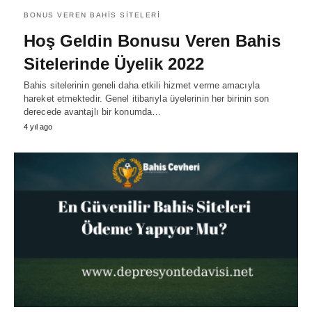
BONUS VEREN BAHIS SITELERI
Hoş Geldin Bonusu Veren Bahis
Sitelerinde Üyelik 2022
Bahis sitelerinin geneli daha etkili hizmet verme amacıyla
hareket etmektedir. Genel itibarıyla üyelerinin her birinin son
derecede avantajlı bir konumda…
4 yıl ago