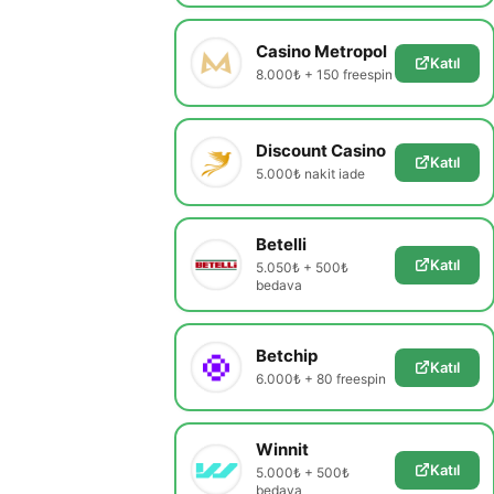
Casino Metropol
Katıl
8.000₺ + 150 freespin
Discount Casino
Katıl
5.000₺ nakit iade
Betelli
Katıl
5.050₺ + 500₺
bedava
Betchip
Katıl
6.000₺ + 80 freespin
Winnit
Katıl
5.000₺ + 500₺
bedava