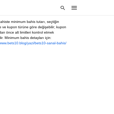
ahiste minimum bahis tutarı, seçtiğin
 ve kupon türüne göre değişebilir; kupon
an önce alt limitleri kontrol etmek
ir. Minimum bahis detayları için:
Type
/www.bets10.blog/yazi/bets10-sanal-bahis/
your
search
query
and
hit
enter: