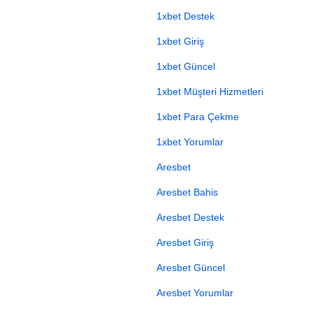
1xbet Destek
1xbet Giriş
1xbet Güncel
1xbet Müşteri Hizmetleri
1xbet Para Çekme
1xbet Yorumlar
Aresbet
Aresbet Bahis
Aresbet Destek
Aresbet Giriş
Aresbet Güncel
Aresbet Yorumlar