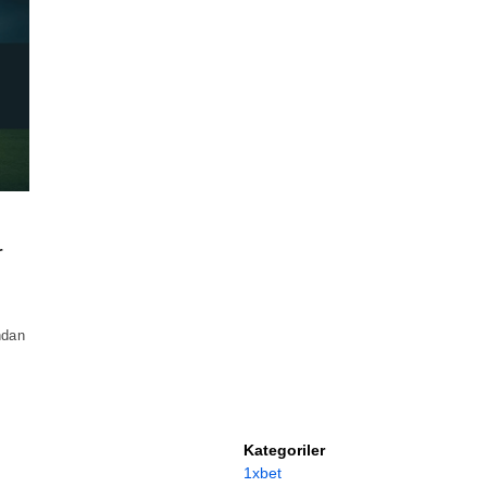
r
ndan
Kategoriler
1xbet