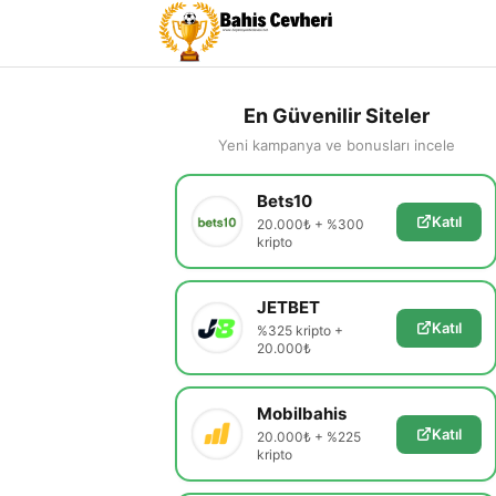
En Güvenilir Siteler
Yeni kampanya ve bonusları incele
Bets10
Katıl
20.000₺ + %300
kripto
JETBET
Katıl
%325 kripto +
20.000₺
Mobilbahis
Katıl
20.000₺ + %225
kripto