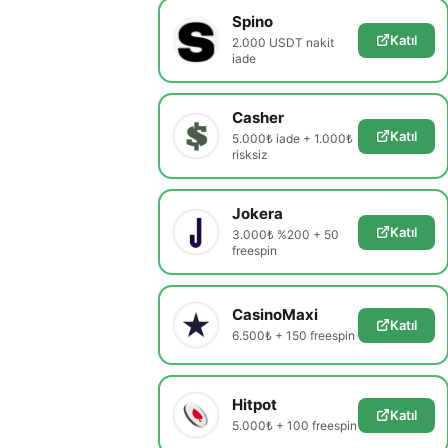
Spino
Katıl
2.000 USDT nakit
iade
Casher
Katıl
5.000₺ iade + 1.000₺
risksiz
Jokera
Katıl
3.000₺ %200 + 50
freespin
CasinoMaxi
Katıl
6.500₺ + 150 freespin
Hitpot
Katıl
5.000₺ + 100 freespin