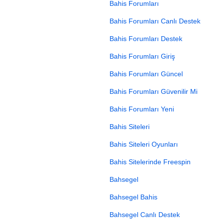
Bahis Forumları
Bahis Forumları Canlı Destek
Bahis Forumları Destek
Bahis Forumları Giriş
Bahis Forumları Güncel
Bahis Forumları Güvenilir Mi
Bahis Forumları Yeni
Bahis Siteleri
Bahis Siteleri Oyunları
Bahis Sitelerinde Freespin
Bahsegel
Bahsegel Bahis
Bahsegel Canlı Destek