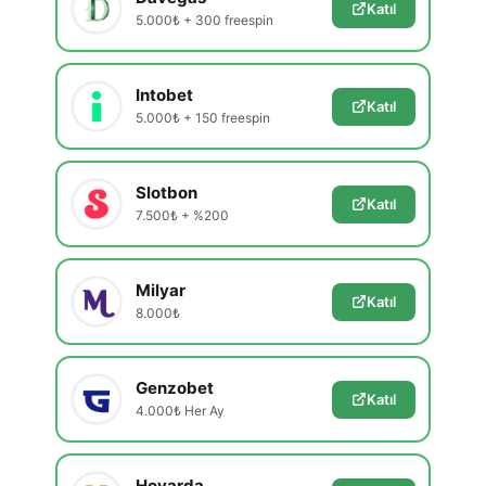
Katıl
5.000₺ + 300 freespin
Intobet
Katıl
5.000₺ + 150 freespin
Slotbon
Katıl
7.500₺ + %200
Milyar
Katıl
8.000₺
Genzobet
Katıl
4.000₺ Her Ay
Hovarda