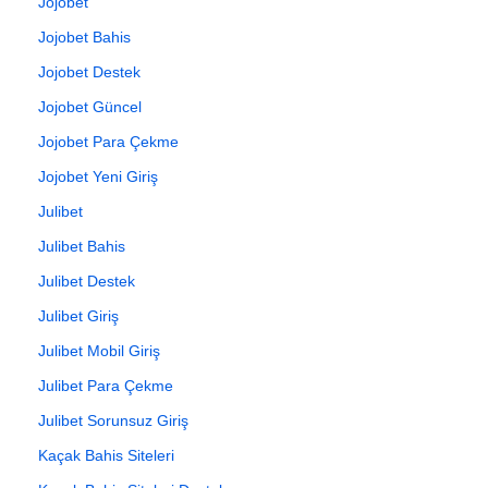
Jojobet
Jojobet Bahis
Jojobet Destek
Jojobet Güncel
Jojobet Para Çekme
Jojobet Yeni Giriş
Julibet
Julibet Bahis
Julibet Destek
Julibet Giriş
Julibet Mobil Giriş
Julibet Para Çekme
Julibet Sorunsuz Giriş
Kaçak Bahis Siteleri