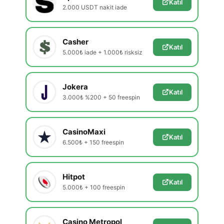
Katıl
2.000 USDT nakit iade
Casher
Katıl
5.000₺ iade + 1.000₺ risksiz
Jokera
Katıl
3.000₺ %200 + 50 freespin
CasinoMaxi
Katıl
6.500₺ + 150 freespin
Hitpot
Katıl
5.000₺ + 100 freespin
Casino Metropol