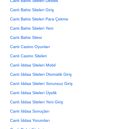
Canlı Bahis Siteleri Destek
Canlı Bahis Siteleri Giriş
Canlı Bahis Siteleri Para Çekme
Canlı Bahis Siteleri Yeni
Canlı Bahis Sitesi
Canlı Casino Oyunları
Canlı Casino Siteleri
Canlı İddaa Siteleri Mobil
Canlı İddaa Siteleri Otomatik Giriş
Canlı İddaa Siteleri Sorunsuz Giriş
Canlı İddaa Siteleri Üyelik
Canlı İddaa Siteleri Yeni Giriş
Canlı İddaa Sonuçları
Canlı İddaa Yorumları