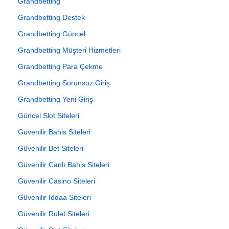
Grandbetting
Grandbetting Destek
Grandbetting Güncel
Grandbetting Müşteri Hizmetleri
Grandbetting Para Çekme
Grandbetting Sorunsuz Giriş
Grandbetting Yeni Giriş
Güncel Slot Siteleri
Güvenilir Bahis Siteleri
Güvenilir Bet Siteleri
Güvenilir Canlı Bahis Siteleri
Güvenilir Casino Siteleri
Güvenilir İddaa Siteleri
Güvenilir Rulet Siteleri