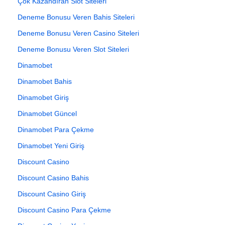
Çok Kazandıran Slot Siteleri
Deneme Bonusu Veren Bahis Siteleri
Deneme Bonusu Veren Casino Siteleri
Deneme Bonusu Veren Slot Siteleri
Dinamobet
Dinamobet Bahis
Dinamobet Giriş
Dinamobet Güncel
Dinamobet Para Çekme
Dinamobet Yeni Giriş
Discount Casino
Discount Casino Bahis
Discount Casino Giriş
Discount Casino Para Çekme