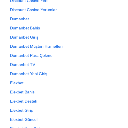
Discount Casino Yeni
Discount Casino Yorumlar
Dumanbet
Dumanbet Bahis
Dumanbet Giriş
Dumanbet Müşteri Hizmetleri
Dumanbet Para Çekme
Dumanbet TV
Dumanbet Yeni Giriş
Elexbet
Elexbet Bahis
Elexbet Destek
Elexbet Giriş
Elexbet Güncel