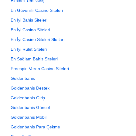
Elexbet Yeni Giriş
En Güvenilir Casino Siteleri
En İyi Bahis Siteleri
En İyi Casino Siteleri
En İyi Casino Siteleri Slotları
En İyi Rulet Siteleri
En Sağlam Bahis Siteleri
Freespin Veren Casino Siteleri
Goldenbahis
Goldenbahis Destek
Goldenbahis Giriş
Goldenbahis Güncel
Goldenbahis Mobil
Goldenbahis Para Çekme