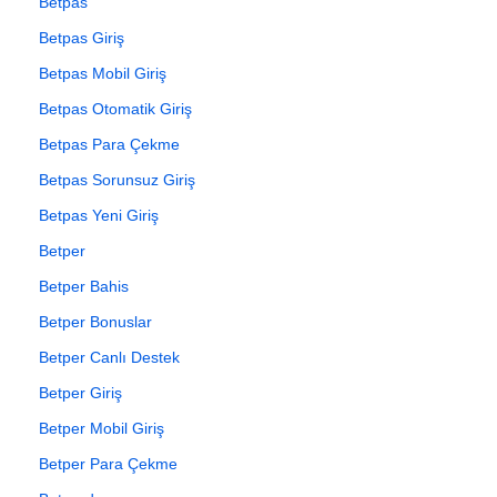
Betpas
Betpas Giriş
Betpas Mobil Giriş
Betpas Otomatik Giriş
Betpas Para Çekme
Betpas Sorunsuz Giriş
Betpas Yeni Giriş
Betper
Betper Bahis
Betper Bonuslar
Betper Canlı Destek
Betper Giriş
Betper Mobil Giriş
Betper Para Çekme