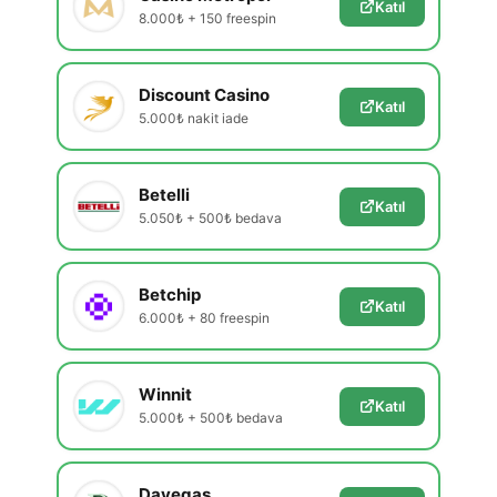
Katıl
8.000₺ + 150 freespin
Discount Casino
Katıl
5.000₺ nakit iade
Betelli
Katıl
5.050₺ + 500₺ bedava
Betchip
Katıl
6.000₺ + 80 freespin
Winnit
Katıl
5.000₺ + 500₺ bedava
Davegas