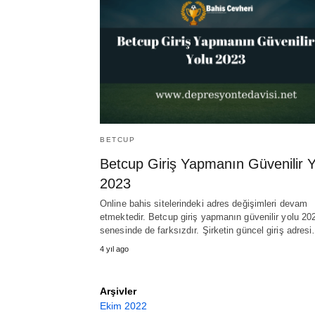
BETCUP
Betcup Giriş Yapmanın Güvenilir Y
2023
Online bahis sitelerindeki adres değişimleri devam
etmektedir. Betcup giriş yapmanın güvenilir yolu 20
senesinde de farksızdır. Şirketin güncel giriş adres
4 yıl ago
Arşivler
Ekim 2022