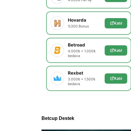
Hovarda
Katıl
%300 Bonus
Betroad
Katıl
4.000₺ + 1.000₺
bedava
Rexbet
Katıl
3.000₺ + 1.500₺
bedava
Betcup Destek