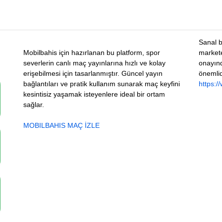
Sanal b
Mobilbahis için hazırlanan bu platform, spor
markete
severlerin canlı maç yayınlarına hızlı ve kolay
onayınd
erişebilmesi için tasarlanmıştır. Güncel yayın
önemlid
bağlantıları ve pratik kullanım sunarak maç keyfini
https:/
kesintisiz yaşamak isteyenlere ideal bir ortam
sağlar.
MOBILBAHIS MAÇ İZLE