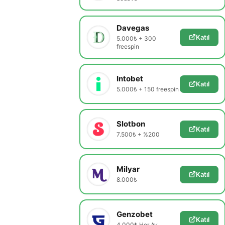
Davegas
Katıl
5.000₺ + 300
freespin
Intobet
Katıl
5.000₺ + 150 freespin
Slotbon
Katıl
7.500₺ + %200
Milyar
Katıl
8.000₺
Genzobet
Katıl
4.000₺ Her Ay