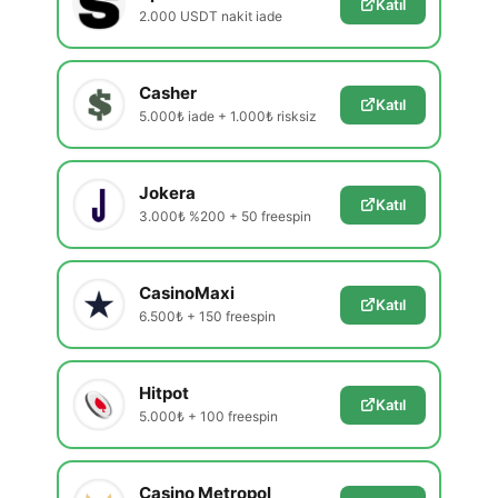
Katıl
2.000 USDT nakit iade
Casher
Katıl
5.000₺ iade + 1.000₺ risksiz
Jokera
Katıl
3.000₺ %200 + 50 freespin
CasinoMaxi
Katıl
6.500₺ + 150 freespin
Hitpot
Katıl
5.000₺ + 100 freespin
Casino Metropol