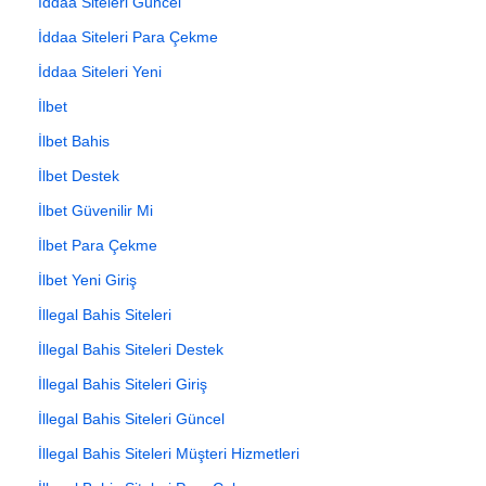
İddaa Siteleri Güncel
İddaa Siteleri Para Çekme
İddaa Siteleri Yeni
İlbet
İlbet Bahis
İlbet Destek
İlbet Güvenilir Mi
İlbet Para Çekme
İlbet Yeni Giriş
İllegal Bahis Siteleri
İllegal Bahis Siteleri Destek
İllegal Bahis Siteleri Giriş
İllegal Bahis Siteleri Güncel
İllegal Bahis Siteleri Müşteri Hizmetleri