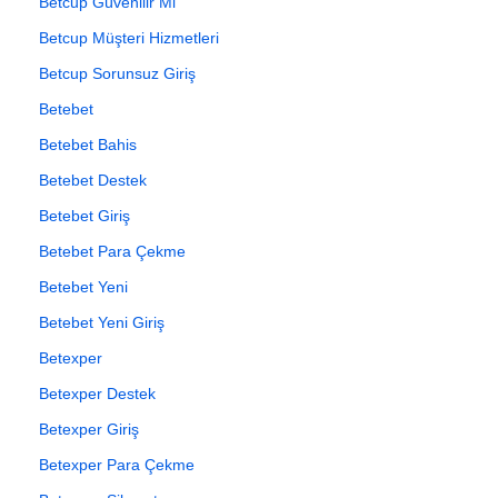
Betcup Güvenilir Mi
Betcup Müşteri Hizmetleri
Betcup Sorunsuz Giriş
Betebet
Betebet Bahis
Betebet Destek
Betebet Giriş
Betebet Para Çekme
Betebet Yeni
Betebet Yeni Giriş
Betexper
Betexper Destek
Betexper Giriş
Betexper Para Çekme