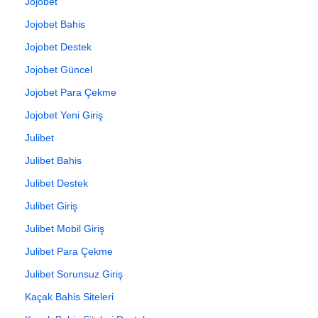
Jojobet
Jojobet Bahis
Jojobet Destek
Jojobet Güncel
Jojobet Para Çekme
Jojobet Yeni Giriş
Julibet
Julibet Bahis
Julibet Destek
Julibet Giriş
Julibet Mobil Giriş
Julibet Para Çekme
Julibet Sorunsuz Giriş
Kaçak Bahis Siteleri