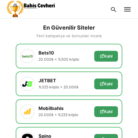
En Güvenilir Siteler
Yeni kampanya ve bonusları incele
Type
Bets10
your
Katıl
searc
20.000₺ + %300 kripto
query
and
hit
enter:
JETBET
Katıl
%325 kripto + 20.000₺
Mobilbahis
Katıl
20.000₺ + %225 kripto
Spino