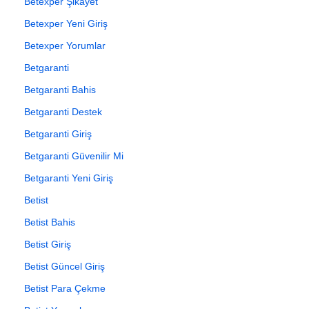
Betexper Şikayet
Betexper Yeni Giriş
Betexper Yorumlar
Betgaranti
Betgaranti Bahis
Betgaranti Destek
Betgaranti Giriş
Betgaranti Güvenilir Mi
Betgaranti Yeni Giriş
Betist
Betist Bahis
Betist Giriş
Betist Güncel Giriş
Betist Para Çekme