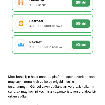
Katıl
%300 Bonus
Betroad
Katıl
4.000₺ + 1.000₺ bedava
Rexbet
Katıl
3.000₺ + 1.500₺ bedava
Mobilbahis için hazırlanan bu platform, spor severlerin canlı
maç yayınlarına hızlı ve kolay erişebilmesi için
tasarlanmıştır. Güncel yayın bağlantıları ve pratik kullanım
sunarak maç keyfini kesintisiz yaşamak isteyenlere ideal bir
ortam sağlar.