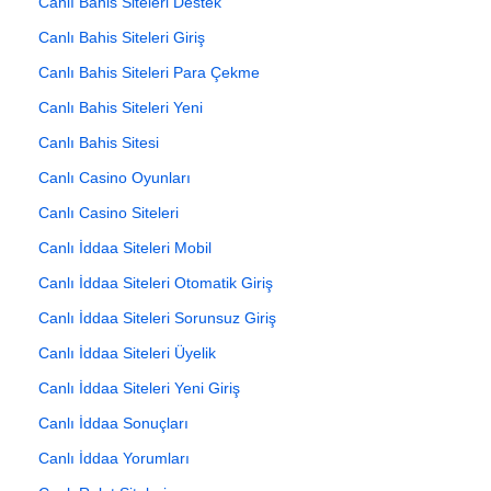
Canlı Bahis Siteleri Destek
Canlı Bahis Siteleri Giriş
Canlı Bahis Siteleri Para Çekme
Canlı Bahis Siteleri Yeni
Canlı Bahis Sitesi
Canlı Casino Oyunları
Canlı Casino Siteleri
Canlı İddaa Siteleri Mobil
Canlı İddaa Siteleri Otomatik Giriş
Canlı İddaa Siteleri Sorunsuz Giriş
Canlı İddaa Siteleri Üyelik
Canlı İddaa Siteleri Yeni Giriş
Canlı İddaa Sonuçları
Canlı İddaa Yorumları