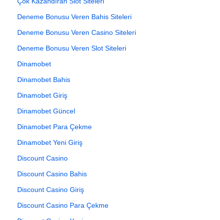
Çok Kazandıran Slot Siteleri
Deneme Bonusu Veren Bahis Siteleri
Deneme Bonusu Veren Casino Siteleri
Deneme Bonusu Veren Slot Siteleri
Dinamobet
Dinamobet Bahis
Dinamobet Giriş
Dinamobet Güncel
Dinamobet Para Çekme
Dinamobet Yeni Giriş
Discount Casino
Discount Casino Bahis
Discount Casino Giriş
Discount Casino Para Çekme