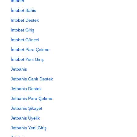
İntobet
İntobet Bahis
İntobet Destek
İntobet Giriş
İntobet Güncel
İntobet Para Çekme
İntobet Yeni Giriş
Jetbahis
Jetbahis Canlı Destek
Jetbahis Destek
Jetbahis Para Çekme
Jetbahis Şikayet
Jetbahis Üyelik
Jetbahis Yeni Giriş