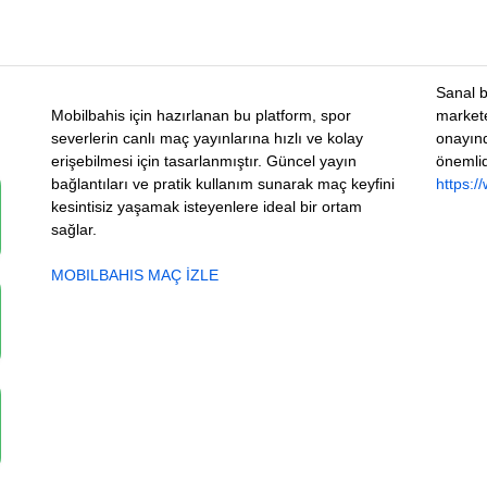
Sanal b
Mobilbahis için hazırlanan bu platform, spor
markete
severlerin canlı maç yayınlarına hızlı ve kolay
onayınd
erişebilmesi için tasarlanmıştır. Güncel yayın
önemlid
bağlantıları ve pratik kullanım sunarak maç keyfini
https:/
kesintisiz yaşamak isteyenlere ideal bir ortam
sağlar.
MOBILBAHIS MAÇ İZLE