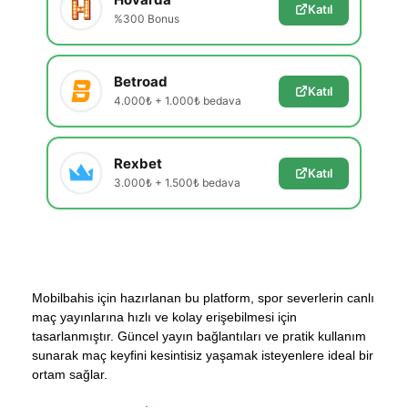
Katıl
%300 Bonus
Betroad
Katıl
4.000₺ + 1.000₺ bedava
Rexbet
Katıl
3.000₺ + 1.500₺ bedava
Mobilbahis için hazırlanan bu platform, spor severlerin canlı
maç yayınlarına hızlı ve kolay erişebilmesi için
tasarlanmıştır. Güncel yayın bağlantıları ve pratik kullanım
sunarak maç keyfini kesintisiz yaşamak isteyenlere ideal bir
ortam sağlar.