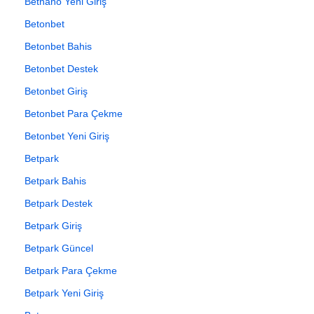
Betnano Yeni Giriş
Betonbet
Betonbet Bahis
Betonbet Destek
Betonbet Giriş
Betonbet Para Çekme
Betonbet Yeni Giriş
Betpark
Betpark Bahis
Betpark Destek
Betpark Giriş
Betpark Güncel
Betpark Para Çekme
Betpark Yeni Giriş