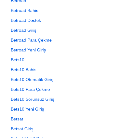
Betroad
Betroad Bahis
Betroad Destek
Betroad Giriş
Betroad Para Çekme
Betroad Yeni Giriş
Bets10
Bets10 Bahis
Bets10 Otomatik Giriş
Bets10 Para Çekme
Bets10 Sorunsuz Giriş
Bets10 Yeni Giriş
Betsat
Betsat Giriş