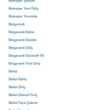
Betexper Şikayet
Betexper Yeni Giriş
Betexper Yorumlar
Betgaranti
Betgaranti Bahis
Betgaranti Destek
Betgaranti Giriş
Betgaranti Güvenilir Mi
Betgaranti Yeni Giriş
Betist
Betist Bahis
Betist Giriş
Betist Güncel Giriş
Betist Para Çekme