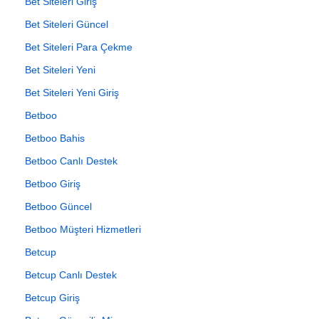
Bet Siteleri Giriş
Bet Siteleri Güncel
Bet Siteleri Para Çekme
Bet Siteleri Yeni
Bet Siteleri Yeni Giriş
Betboo
Betboo Bahis
Betboo Canlı Destek
Betboo Giriş
Betboo Güncel
Betboo Müşteri Hizmetleri
Betcup
Betcup Canlı Destek
Betcup Giriş