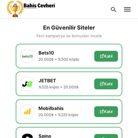
En Güvenilir Siteler
Yeni kampanya ve bonusları incele
Type
Bets10
your
Katıl
searc
20.000₺ + %300 kripto
query
and
hit
enter:
JETBET
Katıl
%325 kripto + 20.000₺
Mobilbahis
Katıl
20.000₺ + %225 kripto
Spino