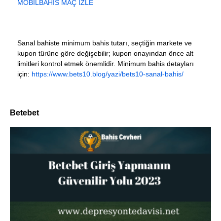
MOBILBAHIS MAÇ İZLE
Sanal bahiste minimum bahis tutarı, seçtiğin markete ve
kupon türüne göre değişebilir; kupon onayından önce alt
limitleri kontrol etmek önemlidir. Minimum bahis detayları
için:
https://www.bets10.blog/yazi/bets10-sanal-bahis/
Betebet