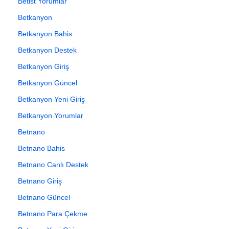
Betist Yorumlar
Betkanyon
Betkanyon Bahis
Betkanyon Destek
Betkanyon Giriş
Betkanyon Güncel
Betkanyon Yeni Giriş
Betkanyon Yorumlar
Betnano
Betnano Bahis
Betnano Canlı Destek
Betnano Giriş
Betnano Güncel
Betnano Para Çekme