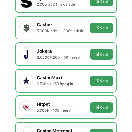
Katıl
2.000 USDT nakit iade
Casher
Katıl
5.000₺ iade + 1.000₺ risksiz
Jokera
Katıl
3.000₺ %200 + 50 freespin
CasinoMaxi
Katıl
6.500₺ + 150 freespin
Hitpot
Katıl
5.000₺ + 100 freespin
Casino Metropol