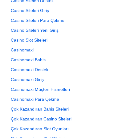
Casino Siteleri Destek
Casino Siteleri Giriş
Casino Siteleri Para Çekme
Casino Siteleri Yeni Giriş
Casino Slot Siteleri
Casinomaxi
Casinomaxi Bahis
Casinomaxi Destek
Casinomaxi Giriş
Casinomaxi Müşteri Hizmetleri
Casinomaxi Para Çekme
Çok Kazandıran Bahis Siteleri
Çok Kazandıran Casino Siteleri
Çok Kazandıran Slot Oyunları