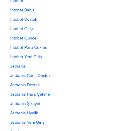
İntobet
İntobet Bahis
İntobet Destek
İntobet Giriş
İntobet Güncel
İntobet Para Çekme
İntobet Yeni Giriş
Jetbahis
Jetbahis Canlı Destek
Jetbahis Destek
Jetbahis Para Çekme
Jetbahis Şikayet
Jetbahis Üyelik
Jetbahis Yeni Giriş