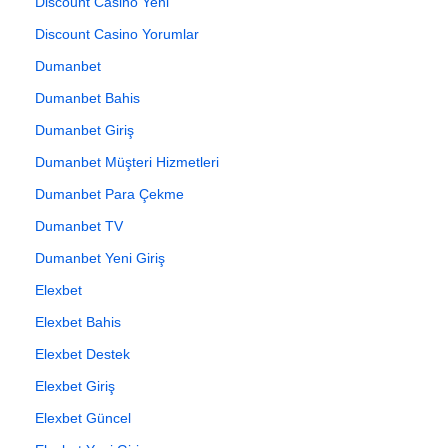
Discount Casino Yeni
Discount Casino Yorumlar
Dumanbet
Dumanbet Bahis
Dumanbet Giriş
Dumanbet Müşteri Hizmetleri
Dumanbet Para Çekme
Dumanbet TV
Dumanbet Yeni Giriş
Elexbet
Elexbet Bahis
Elexbet Destek
Elexbet Giriş
Elexbet Güncel