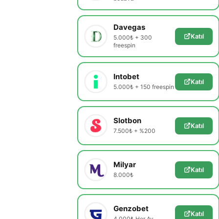
Davegas
Katıl
5.000₺ + 300
freespin
Intobet
Katıl
5.000₺ + 150 freespin
Slotbon
Katıl
7.500₺ + %200
Milyar
Katıl
8.000₺
Genzobet
Katıl
4.000₺ Her Ay