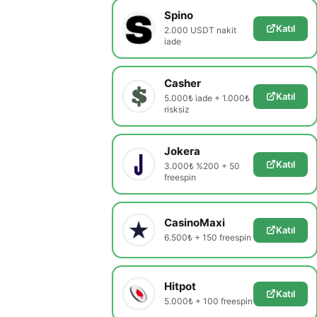
Spino
Katıl
2.000 USDT nakit
iade
Casher
Katıl
5.000₺ iade + 1.000₺
risksiz
Jokera
Katıl
3.000₺ %200 + 50
freespin
CasinoMaxi
Katıl
6.500₺ + 150 freespin
Hitpot
Katıl
5.000₺ + 100 freespin