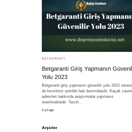
BETGARANTI
Betgaranti Giriş Yapmanın Güvenil
Yolu 2023
Betgaranti giriş yapmanın güvenilir yolu 2023 senes
de kesintisiz şekilde faal durumdaadır. Kaçak casin
adresleri hakkında araştırmalar yapmanız
önerilmektedir. Tercih…
4 yıl ago
Arşivler