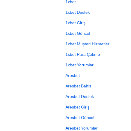
1xbet
1xbet Destek
1xbet Giriş
1xbet Güncel
1xbet Müşteri Hizmetleri
1xbet Para Çekme
1xbet Yorumlar
Aresbet
Aresbet Bahis
Aresbet Destek
Aresbet Giriş
Aresbet Güncel
Aresbet Yorumlar