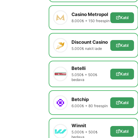
Casino Metropol
Katıl
8.000₺ + 150 freespin
Discount Casino
Katıl
5.000₺ nakit iade
Betelli
Katıl
5.050₺ + 500₺
bedava
Betchip
Katıl
6.000₺ + 80 freespin
Winnit
Katıl
5.000₺ + 500₺
bedava