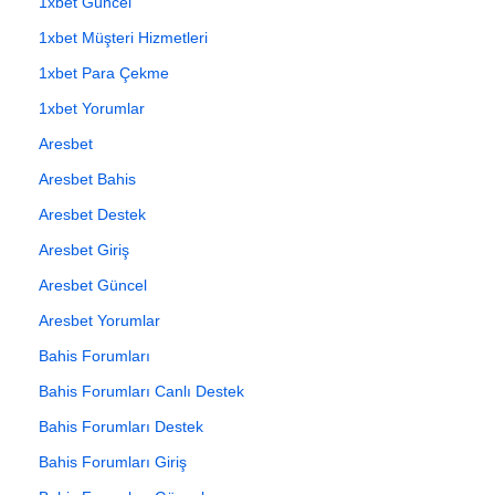
1xbet Güncel
1xbet Müşteri Hizmetleri
1xbet Para Çekme
1xbet Yorumlar
Aresbet
Aresbet Bahis
Aresbet Destek
Aresbet Giriş
Aresbet Güncel
Aresbet Yorumlar
Bahis Forumları
Bahis Forumları Canlı Destek
Bahis Forumları Destek
Bahis Forumları Giriş