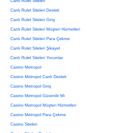
Canlı Rulet Siteleri
Canlı Rulet Siteleri Destek
Canlı Rulet Siteleri Giriş
Canlı Rulet Siteleri Müşteri Hizmetleri
Canlı Rulet Siteleri Para Çekme
Canlı Rulet Siteleri Şikayet
Canlı Rulet Siteleri Yorumlar
Casino Metropol
Casino Metropol Canlı Destek
Casino Metropol Giriş
Casino Metropol Güvenilir Mi
Casino Metropol Müşteri Hizmetleri
Casino Metropol Para Çekme
Casino Siteleri