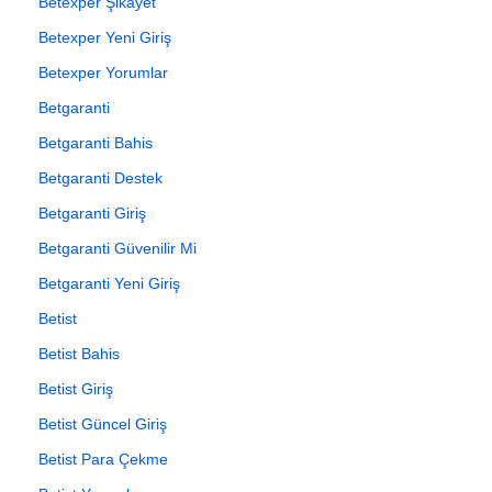
Betexper Şikayet
Betexper Yeni Giriş
Betexper Yorumlar
Betgaranti
Betgaranti Bahis
Betgaranti Destek
Betgaranti Giriş
Betgaranti Güvenilir Mi
Betgaranti Yeni Giriş
Betist
Betist Bahis
Betist Giriş
Betist Güncel Giriş
Betist Para Çekme