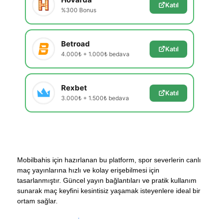
Katıl
%300 Bonus
Betroad
Katıl
4.000₺ + 1.000₺ bedava
Rexbet
Katıl
3.000₺ + 1.500₺ bedava
Mobilbahis için hazırlanan bu platform, spor severlerin canlı
maç yayınlarına hızlı ve kolay erişebilmesi için
tasarlanmıştır. Güncel yayın bağlantıları ve pratik kullanım
sunarak maç keyfini kesintisiz yaşamak isteyenlere ideal bir
ortam sağlar.