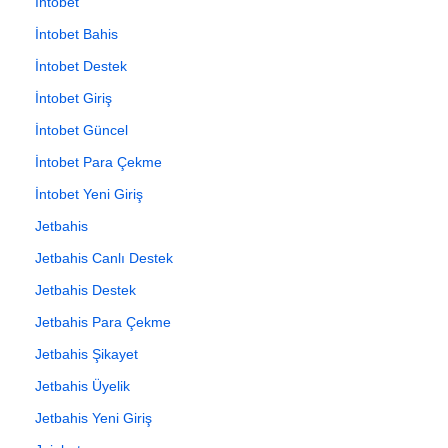
İntobet
İntobet Bahis
İntobet Destek
İntobet Giriş
İntobet Güncel
İntobet Para Çekme
İntobet Yeni Giriş
Jetbahis
Jetbahis Canlı Destek
Jetbahis Destek
Jetbahis Para Çekme
Jetbahis Şikayet
Jetbahis Üyelik
Jetbahis Yeni Giriş