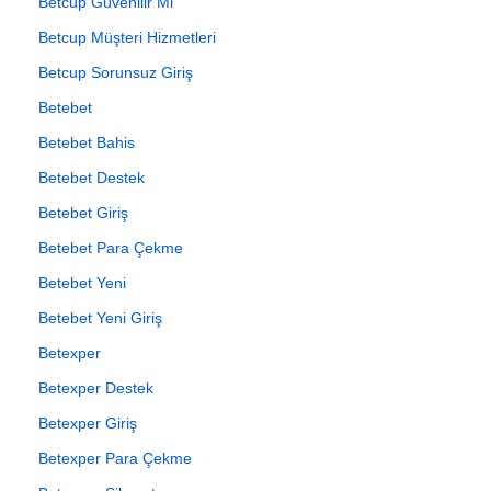
Betcup Güvenilir Mi
Betcup Müşteri Hizmetleri
Betcup Sorunsuz Giriş
Betebet
Betebet Bahis
Betebet Destek
Betebet Giriş
Betebet Para Çekme
Betebet Yeni
Betebet Yeni Giriş
Betexper
Betexper Destek
Betexper Giriş
Betexper Para Çekme