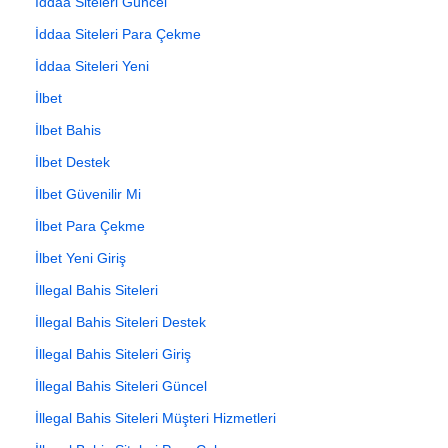
İddaa Siteleri Güncel
İddaa Siteleri Para Çekme
İddaa Siteleri Yeni
İlbet
İlbet Bahis
İlbet Destek
İlbet Güvenilir Mi
İlbet Para Çekme
İlbet Yeni Giriş
İllegal Bahis Siteleri
İllegal Bahis Siteleri Destek
İllegal Bahis Siteleri Giriş
İllegal Bahis Siteleri Güncel
İllegal Bahis Siteleri Müşteri Hizmetleri