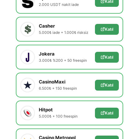
Katıl
2.000 USDT nakit iade
Casher
Katıl
5.000₺ iade + 1.000₺ risksiz
Jokera
Katıl
3.000₺ %200 + 50 freespin
CasinoMaxi
Katıl
6.500₺ + 150 freespin
Hitpot
Katıl
5.000₺ + 100 freespin
Casino Metropol