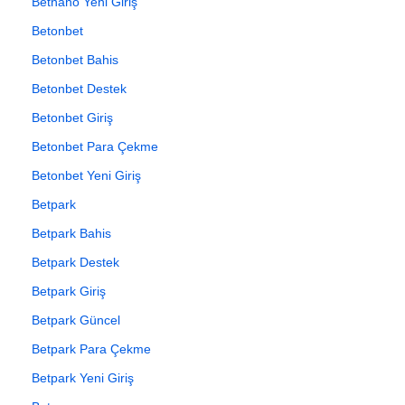
Betnano Yeni Giriş
Betonbet
Betonbet Bahis
Betonbet Destek
Betonbet Giriş
Betonbet Para Çekme
Betonbet Yeni Giriş
Betpark
Betpark Bahis
Betpark Destek
Betpark Giriş
Betpark Güncel
Betpark Para Çekme
Betpark Yeni Giriş