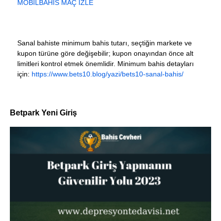
MOBILBAHIS MAÇ İZLE
Sanal bahiste minimum bahis tutarı, seçtiğin markete ve
kupon türüne göre değişebilir; kupon onayından önce alt
limitleri kontrol etmek önemlidir. Minimum bahis detayları
için:
https://www.bets10.blog/yazi/bets10-sanal-bahis/
Betpark Yeni Giriş