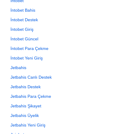
İntobet
İntobet Bahis
İntobet Destek
İntobet Giriş
İntobet Güncel
İntobet Para Çekme
İntobet Yeni Giriş
Jetbahis
Jetbahis Canlı Destek
Jetbahis Destek
Jetbahis Para Çekme
Jetbahis Şikayet
Jetbahis Üyelik
Jetbahis Yeni Giriş