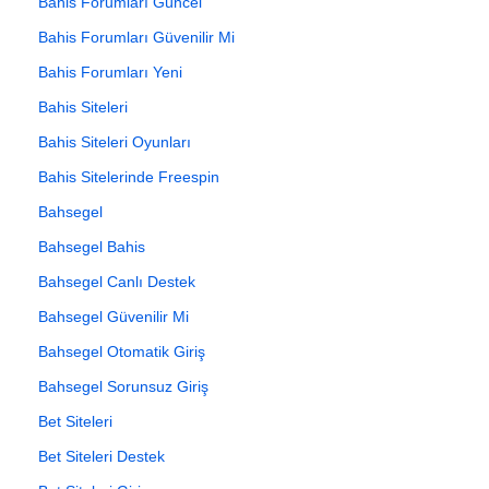
Bahis Forumları Güncel
Bahis Forumları Güvenilir Mi
Bahis Forumları Yeni
Bahis Siteleri
Bahis Siteleri Oyunları
Bahis Sitelerinde Freespin
Bahsegel
Bahsegel Bahis
Bahsegel Canlı Destek
Bahsegel Güvenilir Mi
Bahsegel Otomatik Giriş
Bahsegel Sorunsuz Giriş
Bet Siteleri
Bet Siteleri Destek