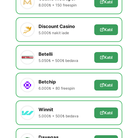
Katıl
8.000₺ + 150 freespin
Discount Casino
Katıl
5.000₺ nakit iade
Betelli
Katıl
5.050₺ + 500₺ bedava
Betchip
Katıl
6.000₺ + 80 freespin
Winnit
Katıl
5.000₺ + 500₺ bedava
Davegas