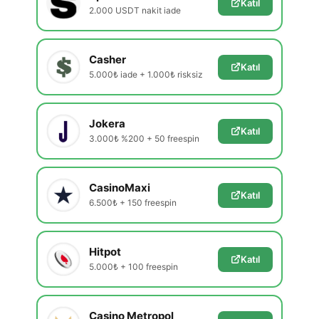
Katıl
2.000 USDT nakit iade
Casher
Katıl
5.000₺ iade + 1.000₺ risksiz
Jokera
Katıl
3.000₺ %200 + 50 freespin
CasinoMaxi
Katıl
6.500₺ + 150 freespin
Hitpot
Katıl
5.000₺ + 100 freespin
Casino Metropol