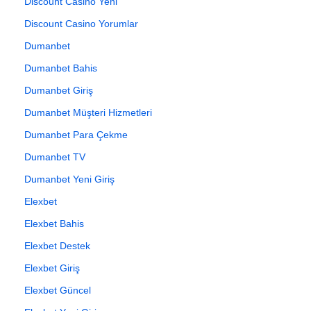
Discount Casino Yeni
Discount Casino Yorumlar
Dumanbet
Dumanbet Bahis
Dumanbet Giriş
Dumanbet Müşteri Hizmetleri
Dumanbet Para Çekme
Dumanbet TV
Dumanbet Yeni Giriş
Elexbet
Elexbet Bahis
Elexbet Destek
Elexbet Giriş
Elexbet Güncel