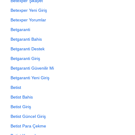
Betexper Şikayet
Betexper Yeni Giriş
Betexper Yorumlar
Betgaranti
Betgaranti Bahis
Betgaranti Destek
Betgaranti Giriş
Betgaranti Güvenilir Mi
Betgaranti Yeni Giriş
Betist
Betist Bahis
Betist Giriş
Betist Güncel Giriş
Betist Para Çekme