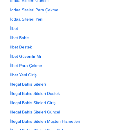
İddaa Siteleri Güncel
İddaa Siteleri Para Çekme
İddaa Siteleri Yeni
İlbet
İlbet Bahis
İlbet Destek
İlbet Güvenilir Mi
İlbet Para Çekme
İlbet Yeni Giriş
İllegal Bahis Siteleri
İllegal Bahis Siteleri Destek
İllegal Bahis Siteleri Giriş
İllegal Bahis Siteleri Güncel
İllegal Bahis Siteleri Müşteri Hizmetleri