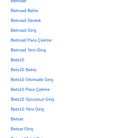
Betroad
Betroad Bahis
Betroad Destek
Betroad Giriş
Betroad Para Çekme
Betroad Yeni Giriş
Bets10
Bets10 Bahis
Bets10 Otomatik Giriş
Bets10 Para Çekme
Bets10 Sorunsuz Giriş
Bets10 Yeni Giriş
Betsat
Betsat Giriş