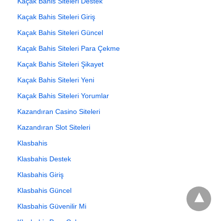
Kaçak Bahis Siteleri Destek
Kaçak Bahis Siteleri Giriş
Kaçak Bahis Siteleri Güncel
Kaçak Bahis Siteleri Para Çekme
Kaçak Bahis Siteleri Şikayet
Kaçak Bahis Siteleri Yeni
Kaçak Bahis Siteleri Yorumlar
Kazandıran Casino Siteleri
Kazandıran Slot Siteleri
Klasbahis
Klasbahis Destek
Klasbahis Giriş
Klasbahis Güncel
Klasbahis Güvenilir Mi