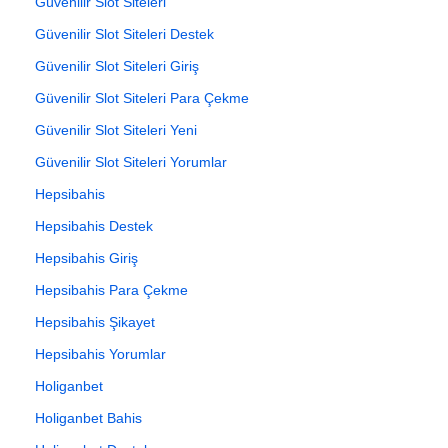
Güvenilir Slot Siteleri
Güvenilir Slot Siteleri Destek
Güvenilir Slot Siteleri Giriş
Güvenilir Slot Siteleri Para Çekme
Güvenilir Slot Siteleri Yeni
Güvenilir Slot Siteleri Yorumlar
Hepsibahis
Hepsibahis Destek
Hepsibahis Giriş
Hepsibahis Para Çekme
Hepsibahis Şikayet
Hepsibahis Yorumlar
Holiganbet
Holiganbet Bahis