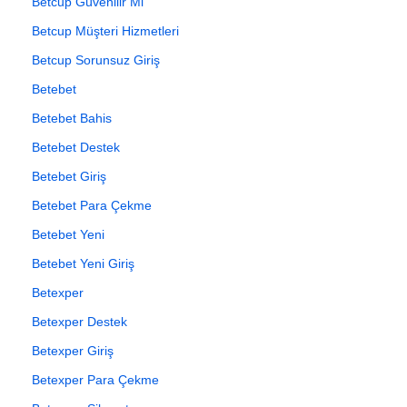
Betcup Güvenilir Mi
Betcup Müşteri Hizmetleri
Betcup Sorunsuz Giriş
Betebet
Betebet Bahis
Betebet Destek
Betebet Giriş
Betebet Para Çekme
Betebet Yeni
Betebet Yeni Giriş
Betexper
Betexper Destek
Betexper Giriş
Betexper Para Çekme