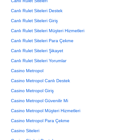
Canlı Rulet Siteleri
Canlı Rulet Siteleri Destek
Canlı Rulet Siteleri Giriş
Canlı Rulet Siteleri Müşteri Hizmetleri
Canlı Rulet Siteleri Para Çekme
Canlı Rulet Siteleri Şikayet
Canlı Rulet Siteleri Yorumlar
Casino Metropol
Casino Metropol Canlı Destek
Casino Metropol Giriş
Casino Metropol Güvenilir Mi
Casino Metropol Müşteri Hizmetleri
Casino Metropol Para Çekme
Casino Siteleri