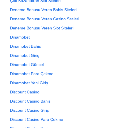
Çok Kazandıran Slot Siteleri
Deneme Bonusu Veren Bahis Siteleri
Deneme Bonusu Veren Casino Siteleri
Deneme Bonusu Veren Slot Siteleri
Dinamobet
Dinamobet Bahis
Dinamobet Giriş
Dinamobet Güncel
Dinamobet Para Çekme
Dinamobet Yeni Giriş
Discount Casino
Discount Casino Bahis
Discount Casino Giriş
Discount Casino Para Çekme