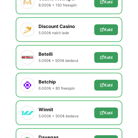
Katıl
8.000₺ + 150 freespin
Discount Casino
Katıl
5.000₺ nakit iade
Betelli
Katıl
5.050₺ + 500₺ bedava
Betchip
Katıl
6.000₺ + 80 freespin
Winnit
Katıl
5.000₺ + 500₺ bedava
Davegas