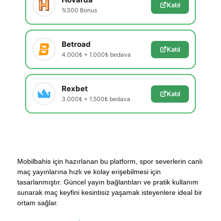
Katıl
%300 Bonus
Betroad
Katıl
4.000₺ + 1.000₺ bedava
Rexbet
Katıl
3.000₺ + 1.500₺ bedava
Mobilbahis için hazırlanan bu platform, spor severlerin canlı
maç yayınlarına hızlı ve kolay erişebilmesi için
tasarlanmıştır. Güncel yayın bağlantıları ve pratik kullanım
sunarak maç keyfini kesintisiz yaşamak isteyenlere ideal bir
ortam sağlar.