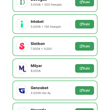
Katıl
5.000₺ + 300 freespin
Intobet
Katıl
5.000₺ + 150 freespin
Slotbon
Katıl
7.500₺ + %200
Milyar
Katıl
8.000₺
Genzobet
Katıl
4.000₺ Her Ay
Hovarda