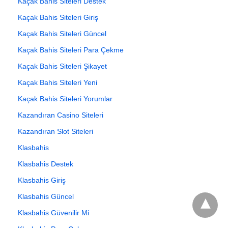
Kaçak Bahis Siteleri Destek
Kaçak Bahis Siteleri Giriş
Kaçak Bahis Siteleri Güncel
Kaçak Bahis Siteleri Para Çekme
Kaçak Bahis Siteleri Şikayet
Kaçak Bahis Siteleri Yeni
Kaçak Bahis Siteleri Yorumlar
Kazandıran Casino Siteleri
Kazandıran Slot Siteleri
Klasbahis
Klasbahis Destek
Klasbahis Giriş
Klasbahis Güncel
Klasbahis Güvenilir Mi