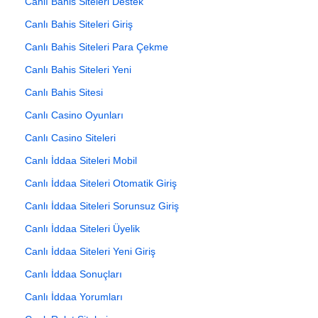
Canlı Bahis Siteleri Destek
Canlı Bahis Siteleri Giriş
Canlı Bahis Siteleri Para Çekme
Canlı Bahis Siteleri Yeni
Canlı Bahis Sitesi
Canlı Casino Oyunları
Canlı Casino Siteleri
Canlı İddaa Siteleri Mobil
Canlı İddaa Siteleri Otomatik Giriş
Canlı İddaa Siteleri Sorunsuz Giriş
Canlı İddaa Siteleri Üyelik
Canlı İddaa Siteleri Yeni Giriş
Canlı İddaa Sonuçları
Canlı İddaa Yorumları