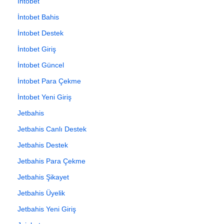
İntobet
İntobet Bahis
İntobet Destek
İntobet Giriş
İntobet Güncel
İntobet Para Çekme
İntobet Yeni Giriş
Jetbahis
Jetbahis Canlı Destek
Jetbahis Destek
Jetbahis Para Çekme
Jetbahis Şikayet
Jetbahis Üyelik
Jetbahis Yeni Giriş