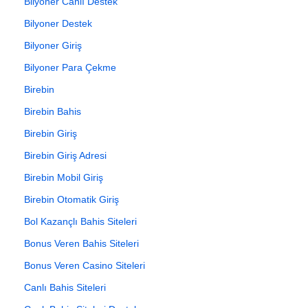
Bilyoner Canlı Destek
Bilyoner Destek
Bilyoner Giriş
Bilyoner Para Çekme
Birebin
Birebin Bahis
Birebin Giriş
Birebin Giriş Adresi
Birebin Mobil Giriş
Birebin Otomatik Giriş
Bol Kazançlı Bahis Siteleri
Bonus Veren Bahis Siteleri
Bonus Veren Casino Siteleri
Canlı Bahis Siteleri