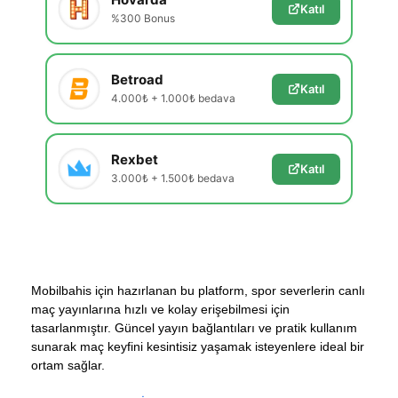
Katıl
%300 Bonus
Betroad
Katıl
4.000₺ + 1.000₺ bedava
Rexbet
Katıl
3.000₺ + 1.500₺ bedava
Mobilbahis için hazırlanan bu platform, spor severlerin canlı
maç yayınlarına hızlı ve kolay erişebilmesi için
tasarlanmıştır. Güncel yayın bağlantıları ve pratik kullanım
sunarak maç keyfini kesintisiz yaşamak isteyenlere ideal bir
ortam sağlar.