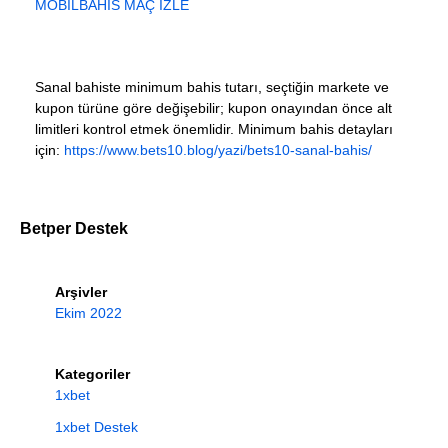
MOBILBAHIS MAÇ İZLE
Sanal bahiste minimum bahis tutarı, seçtiğin markete ve
kupon türüne göre değişebilir; kupon onayından önce alt
limitleri kontrol etmek önemlidir. Minimum bahis detayları
için:
https://www.bets10.blog/yazi/bets10-sanal-bahis/
Betper Destek
Arşivler
Ekim 2022
Kategoriler
1xbet
1xbet Destek