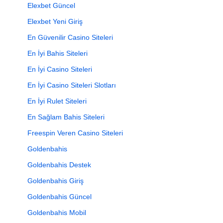
Elexbet Güncel
Elexbet Yeni Giriş
En Güvenilir Casino Siteleri
En İyi Bahis Siteleri
En İyi Casino Siteleri
En İyi Casino Siteleri Slotları
En İyi Rulet Siteleri
En Sağlam Bahis Siteleri
Freespin Veren Casino Siteleri
Goldenbahis
Goldenbahis Destek
Goldenbahis Giriş
Goldenbahis Güncel
Goldenbahis Mobil