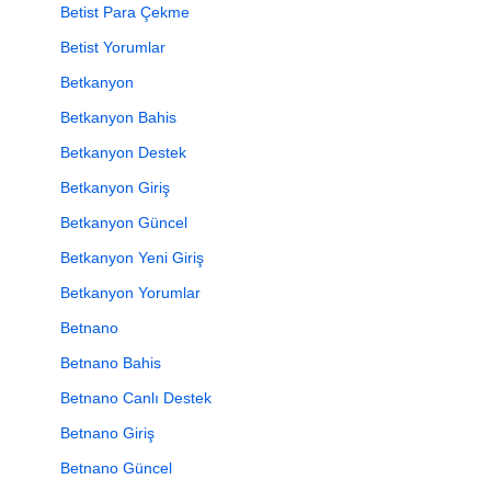
Betist Para Çekme
Betist Yorumlar
Betkanyon
Betkanyon Bahis
Betkanyon Destek
Betkanyon Giriş
Betkanyon Güncel
Betkanyon Yeni Giriş
Betkanyon Yorumlar
Betnano
Betnano Bahis
Betnano Canlı Destek
Betnano Giriş
Betnano Güncel