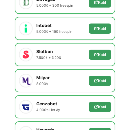
Katıl
5.000₺ + 300 freespin
Intobet
Katıl
5.000₺ + 150 freespin
Slotbon
Katıl
7.500₺ + %200
Milyar
Katıl
8.000₺
Genzobet
Katıl
4.000₺ Her Ay
Hovarda