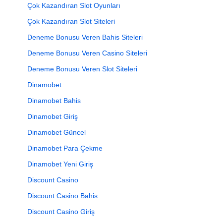
Çok Kazandıran Slot Oyunları
Çok Kazandıran Slot Siteleri
Deneme Bonusu Veren Bahis Siteleri
Deneme Bonusu Veren Casino Siteleri
Deneme Bonusu Veren Slot Siteleri
Dinamobet
Dinamobet Bahis
Dinamobet Giriş
Dinamobet Güncel
Dinamobet Para Çekme
Dinamobet Yeni Giriş
Discount Casino
Discount Casino Bahis
Discount Casino Giriş