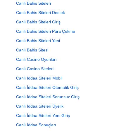
Canlı Bahis Siteleri
Canlı Bahis Siteleri Destek
Canlı Bahis Siteleri Giriş
Canlı Bahis Siteleri Para Çekme
Canlı Bahis Siteleri Yeni
Canlı Bahis Sitesi
Canlı Casino Oyunları
Canlı Casino Siteleri
Canlı İddaa Siteleri Mobil
Canlı İddaa Siteleri Otomatik Giriş
Canlı İddaa Siteleri Sorunsuz Giriş
Canlı İddaa Siteleri Üyelik
Canlı İddaa Siteleri Yeni Giriş
Canlı İddaa Sonuçları