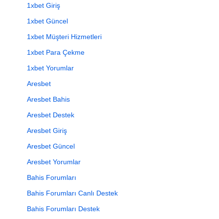
1xbet Giriş
1xbet Güncel
1xbet Müşteri Hizmetleri
1xbet Para Çekme
1xbet Yorumlar
Aresbet
Aresbet Bahis
Aresbet Destek
Aresbet Giriş
Aresbet Güncel
Aresbet Yorumlar
Bahis Forumları
Bahis Forumları Canlı Destek
Bahis Forumları Destek