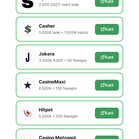
Katıl
2.000 USDT nakit iade
Casher
Katıl
5.000₺ iade + 1.000₺ risksiz
Jokera
Katıl
3.000₺ %200 + 50 freespin
CasinoMaxi
Katıl
6.500₺ + 150 freespin
Hitpot
Katıl
5.000₺ + 100 freespin
Casino Metropol