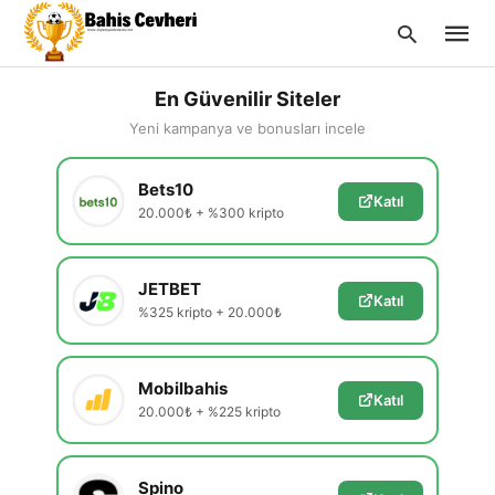
En Güvenilir Siteler
Yeni kampanya ve bonusları incele
Type
Bets10
your
Katıl
searc
20.000₺ + %300 kripto
query
and
hit
enter:
JETBET
Katıl
%325 kripto + 20.000₺
Mobilbahis
Katıl
20.000₺ + %225 kripto
Spino