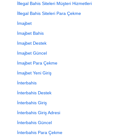
İllegal Bahis Siteleri Müşteri Hizmetleri
İllegal Bahis Siteleri Para Çekme
İmajbet
İmajbet Bahis
İmajbet Destek
İmajbet Güncel
İmajbet Para Çekme
İmajbet Yeni Giriş
İnterbahis
İnterbahis Destek
İnterbahis Giriş
İnterbahis Giriş Adresi
İnterbahis Güncel
İnterbahis Para Çekme