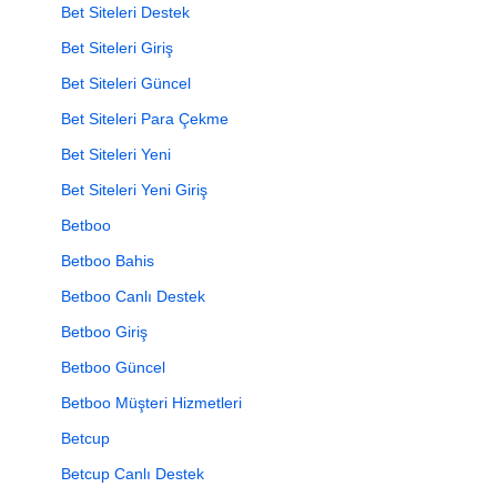
Bet Siteleri Destek
Bet Siteleri Giriş
Bet Siteleri Güncel
Bet Siteleri Para Çekme
Bet Siteleri Yeni
Bet Siteleri Yeni Giriş
Betboo
Betboo Bahis
Betboo Canlı Destek
Betboo Giriş
Betboo Güncel
Betboo Müşteri Hizmetleri
Betcup
Betcup Canlı Destek