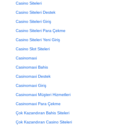
Casino Siteleri
Casino Siteleri Destek
Casino Siteleri Giriş
Casino Siteleri Para Çekme
Casino Siteleri Yeni Giriş
Casino Slot Siteleri
Casinomaxi
Casinomaxi Bahis
Casinomaxi Destek
Casinomaxi Giriş
Casinomaxi Müşteri Hizmetleri
Casinomaxi Para Çekme
Çok Kazandıran Bahis Siteleri
Çok Kazandıran Casino Siteleri