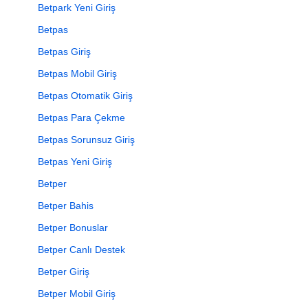
Betpark Yeni Giriş
Betpas
Betpas Giriş
Betpas Mobil Giriş
Betpas Otomatik Giriş
Betpas Para Çekme
Betpas Sorunsuz Giriş
Betpas Yeni Giriş
Betper
Betper Bahis
Betper Bonuslar
Betper Canlı Destek
Betper Giriş
Betper Mobil Giriş