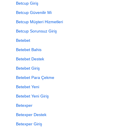
Betcup Giriş
Betcup Güvenilir Mi
Betcup Müşteri Hizmetleri
Betcup Sorunsuz Giriş
Betebet
Betebet Bahis
Betebet Destek
Betebet Giriş
Betebet Para Çekme
Betebet Yeni
Betebet Yeni Giriş
Betexper
Betexper Destek
Betexper Giriş