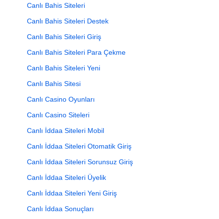
Canlı Bahis Siteleri
Canlı Bahis Siteleri Destek
Canlı Bahis Siteleri Giriş
Canlı Bahis Siteleri Para Çekme
Canlı Bahis Siteleri Yeni
Canlı Bahis Sitesi
Canlı Casino Oyunları
Canlı Casino Siteleri
Canlı İddaa Siteleri Mobil
Canlı İddaa Siteleri Otomatik Giriş
Canlı İddaa Siteleri Sorunsuz Giriş
Canlı İddaa Siteleri Üyelik
Canlı İddaa Siteleri Yeni Giriş
Canlı İddaa Sonuçları