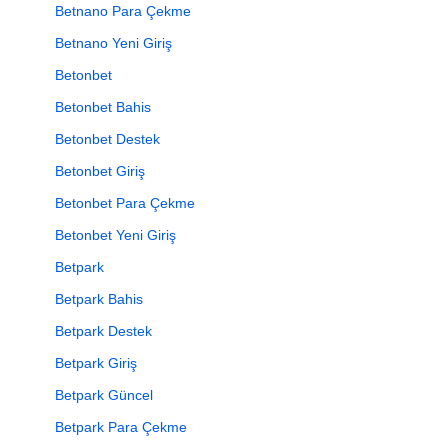
Betnano Para Çekme
Betnano Yeni Giriş
Betonbet
Betonbet Bahis
Betonbet Destek
Betonbet Giriş
Betonbet Para Çekme
Betonbet Yeni Giriş
Betpark
Betpark Bahis
Betpark Destek
Betpark Giriş
Betpark Güncel
Betpark Para Çekme