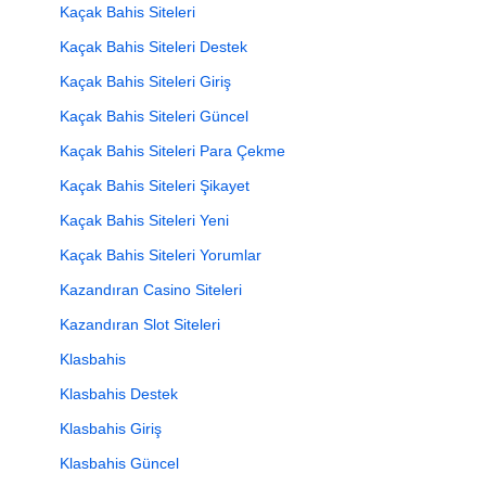
Kaçak Bahis Siteleri
Kaçak Bahis Siteleri Destek
Kaçak Bahis Siteleri Giriş
Kaçak Bahis Siteleri Güncel
Kaçak Bahis Siteleri Para Çekme
Kaçak Bahis Siteleri Şikayet
Kaçak Bahis Siteleri Yeni
Kaçak Bahis Siteleri Yorumlar
Kazandıran Casino Siteleri
Kazandıran Slot Siteleri
Klasbahis
Klasbahis Destek
Klasbahis Giriş
Klasbahis Güncel