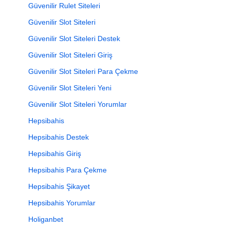
Güvenilir Rulet Siteleri
Güvenilir Slot Siteleri
Güvenilir Slot Siteleri Destek
Güvenilir Slot Siteleri Giriş
Güvenilir Slot Siteleri Para Çekme
Güvenilir Slot Siteleri Yeni
Güvenilir Slot Siteleri Yorumlar
Hepsibahis
Hepsibahis Destek
Hepsibahis Giriş
Hepsibahis Para Çekme
Hepsibahis Şikayet
Hepsibahis Yorumlar
Holiganbet