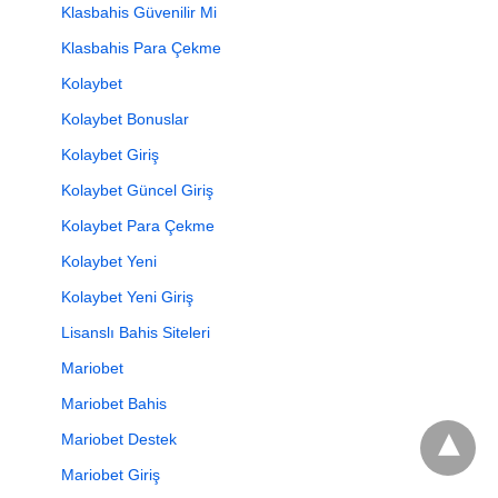
Klasbahis Güvenilir Mi
Klasbahis Para Çekme
Kolaybet
Kolaybet Bonuslar
Kolaybet Giriş
Kolaybet Güncel Giriş
Kolaybet Para Çekme
Kolaybet Yeni
Kolaybet Yeni Giriş
Lisanslı Bahis Siteleri
Mariobet
Mariobet Bahis
Mariobet Destek
Mariobet Giriş