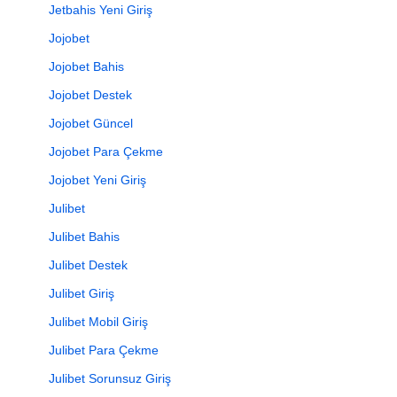
Jetbahis Yeni Giriş
Jojobet
Jojobet Bahis
Jojobet Destek
Jojobet Güncel
Jojobet Para Çekme
Jojobet Yeni Giriş
Julibet
Julibet Bahis
Julibet Destek
Julibet Giriş
Julibet Mobil Giriş
Julibet Para Çekme
Julibet Sorunsuz Giriş