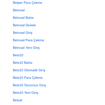
Betper Para Çekme
Betroad
Betroad Bahis
Betroad Destek
Betroad Giriş
Betroad Para Çekme
Betroad Yeni Giriş
Bets10
Bets10 Bahis
Bets10 Otomatik Giriş
Bets10 Para Çekme
Bets10 Sorunsuz Giriş
Bets10 Yeni Giriş
Betsat