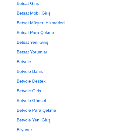
Betsat Giriş
Betsat Mobil Giriş
Betsat Müşteri Hizmetleri
Betsat Para Çekme
Betsat Yeni Giriş
Betsat Yorumlar
Betvole
Betvole Bahis
Betvole Destek
Betvole Giriş
Betvole Güncel
Betvole Para Çekme
Betvole Yeni Giriş
Bilyoner