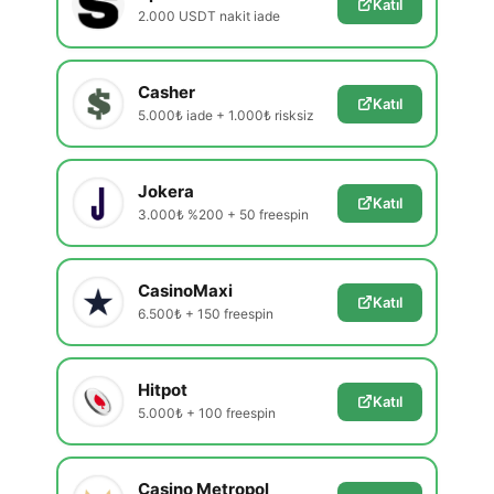
Katıl
2.000 USDT nakit iade
Casher
Katıl
5.000₺ iade + 1.000₺ risksiz
Jokera
Katıl
3.000₺ %200 + 50 freespin
CasinoMaxi
Katıl
6.500₺ + 150 freespin
Hitpot
Katıl
5.000₺ + 100 freespin
Casino Metropol