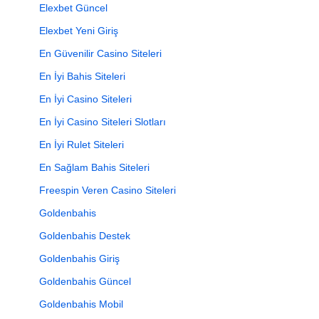
Elexbet Güncel
Elexbet Yeni Giriş
En Güvenilir Casino Siteleri
En İyi Bahis Siteleri
En İyi Casino Siteleri
En İyi Casino Siteleri Slotları
En İyi Rulet Siteleri
En Sağlam Bahis Siteleri
Freespin Veren Casino Siteleri
Goldenbahis
Goldenbahis Destek
Goldenbahis Giriş
Goldenbahis Güncel
Goldenbahis Mobil