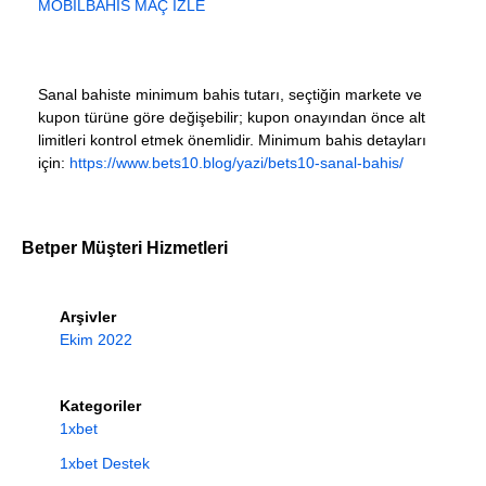
MOBILBAHIS MAÇ İZLE
Sanal bahiste minimum bahis tutarı, seçtiğin markete ve
kupon türüne göre değişebilir; kupon onayından önce alt
limitleri kontrol etmek önemlidir. Minimum bahis detayları
için:
https://www.bets10.blog/yazi/bets10-sanal-bahis/
Betper Müşteri Hizmetleri
Arşivler
Ekim 2022
Kategoriler
1xbet
1xbet Destek