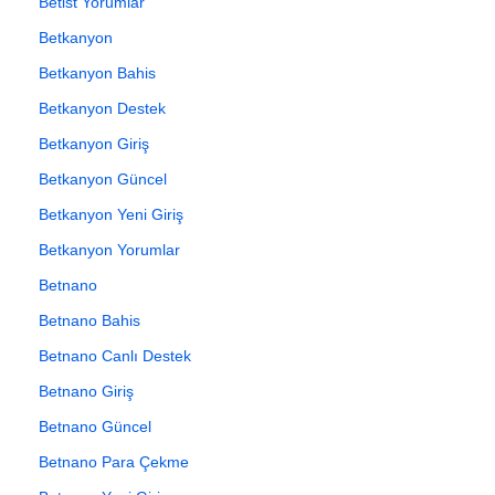
Betist Yorumlar
Betkanyon
Betkanyon Bahis
Betkanyon Destek
Betkanyon Giriş
Betkanyon Güncel
Betkanyon Yeni Giriş
Betkanyon Yorumlar
Betnano
Betnano Bahis
Betnano Canlı Destek
Betnano Giriş
Betnano Güncel
Betnano Para Çekme