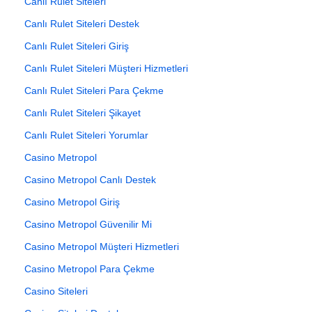
Canlı Rulet Siteleri
Canlı Rulet Siteleri Destek
Canlı Rulet Siteleri Giriş
Canlı Rulet Siteleri Müşteri Hizmetleri
Canlı Rulet Siteleri Para Çekme
Canlı Rulet Siteleri Şikayet
Canlı Rulet Siteleri Yorumlar
Casino Metropol
Casino Metropol Canlı Destek
Casino Metropol Giriş
Casino Metropol Güvenilir Mi
Casino Metropol Müşteri Hizmetleri
Casino Metropol Para Çekme
Casino Siteleri