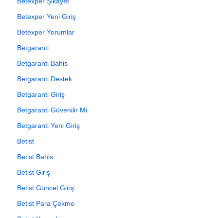
Betexper Şikayet
Betexper Yeni Giriş
Betexper Yorumlar
Betgaranti
Betgaranti Bahis
Betgaranti Destek
Betgaranti Giriş
Betgaranti Güvenilir Mi
Betgaranti Yeni Giriş
Betist
Betist Bahis
Betist Giriş
Betist Güncel Giriş
Betist Para Çekme