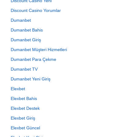
Discount Casino Yeni
Discount Casino Yorumlar
Dumanbet
Dumanbet Bahis
Dumanbet Giriş
Dumanbet Müşteri Hizmetleri
Dumanbet Para Çekme
Dumanbet TV
Dumanbet Yeni Giriş
Elexbet
Elexbet Bahis
Elexbet Destek
Elexbet Giriş
Elexbet Güncel