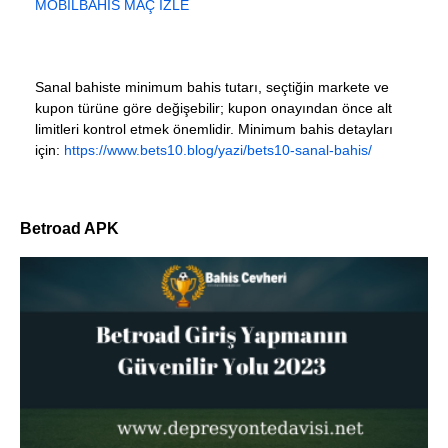
MOBILBAHIS MAÇ İZLE
Sanal bahiste minimum bahis tutarı, seçtiğin markete ve
kupon türüne göre değişebilir; kupon onayından önce alt
limitleri kontrol etmek önemlidir. Minimum bahis detayları
için:
https://www.bets10.blog/yazi/bets10-sanal-bahis/
Betroad APK