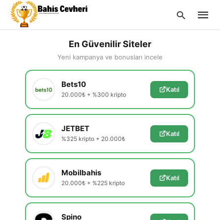
En Güvenilir Siteler
Yeni kampanya ve bonusları incele
Type
Bets10
your
Katıl
searc
20.000₺ + %300 kripto
query
and
hit
enter:
JETBET
Katıl
%325 kripto + 20.000₺
Mobilbahis
Katıl
20.000₺ + %225 kripto
Spino