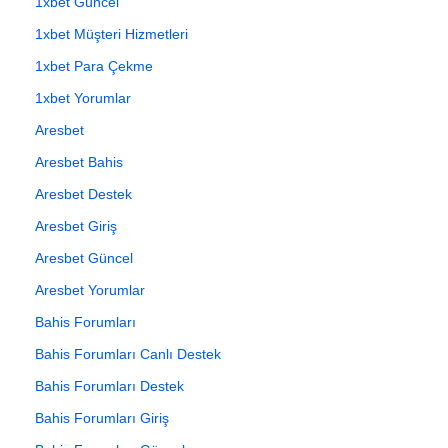
1xbet Güncel
1xbet Müşteri Hizmetleri
1xbet Para Çekme
1xbet Yorumlar
Aresbet
Aresbet Bahis
Aresbet Destek
Aresbet Giriş
Aresbet Güncel
Aresbet Yorumlar
Bahis Forumları
Bahis Forumları Canlı Destek
Bahis Forumları Destek
Bahis Forumları Giriş