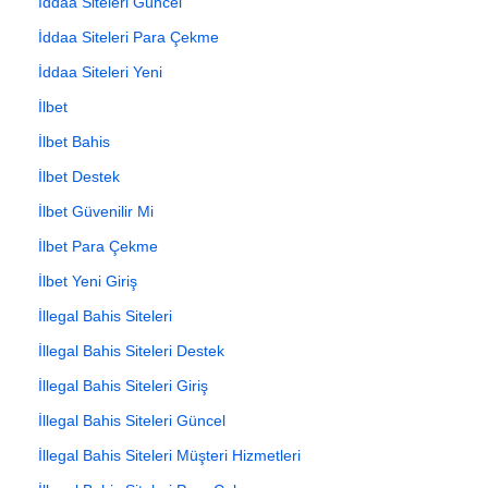
İddaa Siteleri Güncel
İddaa Siteleri Para Çekme
İddaa Siteleri Yeni
İlbet
İlbet Bahis
İlbet Destek
İlbet Güvenilir Mi
İlbet Para Çekme
İlbet Yeni Giriş
İllegal Bahis Siteleri
İllegal Bahis Siteleri Destek
İllegal Bahis Siteleri Giriş
İllegal Bahis Siteleri Güncel
İllegal Bahis Siteleri Müşteri Hizmetleri