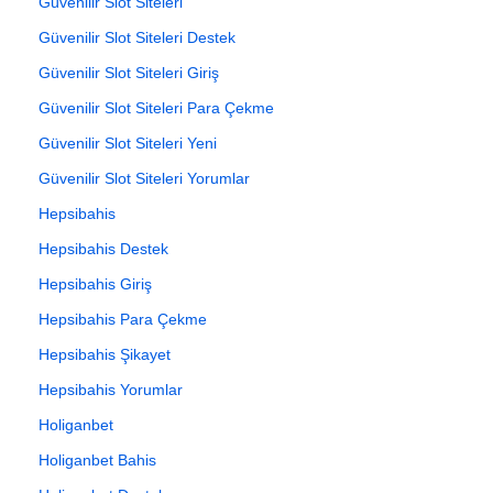
Güvenilir Slot Siteleri
Güvenilir Slot Siteleri Destek
Güvenilir Slot Siteleri Giriş
Güvenilir Slot Siteleri Para Çekme
Güvenilir Slot Siteleri Yeni
Güvenilir Slot Siteleri Yorumlar
Hepsibahis
Hepsibahis Destek
Hepsibahis Giriş
Hepsibahis Para Çekme
Hepsibahis Şikayet
Hepsibahis Yorumlar
Holiganbet
Holiganbet Bahis