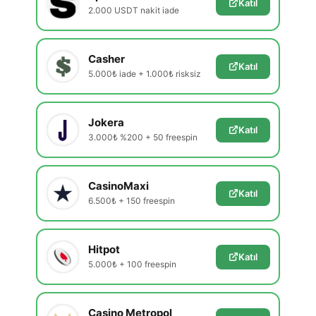
Katıl
2.000 USDT nakit iade
Casher
Katıl
5.000₺ iade + 1.000₺ risksiz
Jokera
Katıl
3.000₺ %200 + 50 freespin
CasinoMaxi
Katıl
6.500₺ + 150 freespin
Hitpot
Katıl
5.000₺ + 100 freespin
Casino Metropol