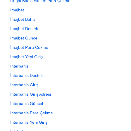
İllegal Bahis Siteleri Para Çekme
İmajbet
İmajbet Bahis
İmajbet Destek
İmajbet Güncel
İmajbet Para Çekme
İmajbet Yeni Giriş
İnterbahis
İnterbahis Destek
İnterbahis Giriş
İnterbahis Giriş Adresi
İnterbahis Güncel
İnterbahis Para Çekme
İnterbahis Yeni Giriş