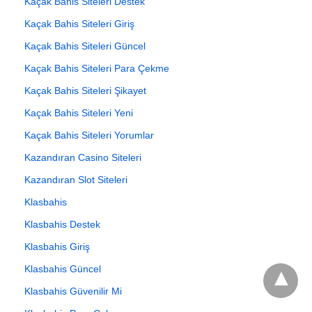
Kaçak Bahis Siteleri Destek
Kaçak Bahis Siteleri Giriş
Kaçak Bahis Siteleri Güncel
Kaçak Bahis Siteleri Para Çekme
Kaçak Bahis Siteleri Şikayet
Kaçak Bahis Siteleri Yeni
Kaçak Bahis Siteleri Yorumlar
Kazandıran Casino Siteleri
Kazandıran Slot Siteleri
Klasbahis
Klasbahis Destek
Klasbahis Giriş
Klasbahis Güncel
Klasbahis Güvenilir Mi