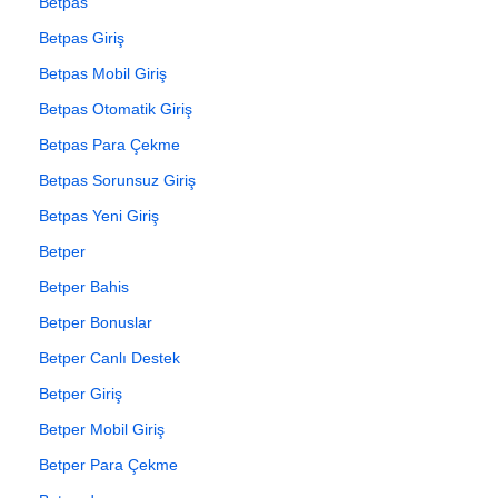
Betpas
Betpas Giriş
Betpas Mobil Giriş
Betpas Otomatik Giriş
Betpas Para Çekme
Betpas Sorunsuz Giriş
Betpas Yeni Giriş
Betper
Betper Bahis
Betper Bonuslar
Betper Canlı Destek
Betper Giriş
Betper Mobil Giriş
Betper Para Çekme