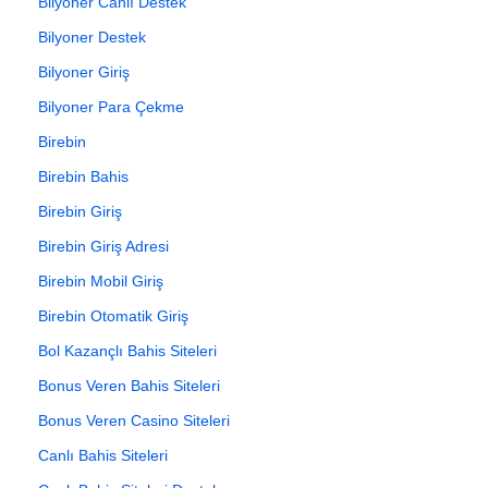
Bilyoner Canlı Destek
Bilyoner Destek
Bilyoner Giriş
Bilyoner Para Çekme
Birebin
Birebin Bahis
Birebin Giriş
Birebin Giriş Adresi
Birebin Mobil Giriş
Birebin Otomatik Giriş
Bol Kazançlı Bahis Siteleri
Bonus Veren Bahis Siteleri
Bonus Veren Casino Siteleri
Canlı Bahis Siteleri