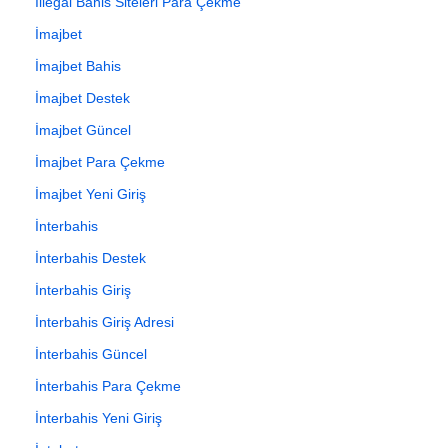
İllegal Bahis Siteleri Para Çekme
İmajbet
İmajbet Bahis
İmajbet Destek
İmajbet Güncel
İmajbet Para Çekme
İmajbet Yeni Giriş
İnterbahis
İnterbahis Destek
İnterbahis Giriş
İnterbahis Giriş Adresi
İnterbahis Güncel
İnterbahis Para Çekme
İnterbahis Yeni Giriş