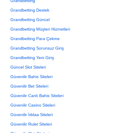
Grandbetting
Grandbetting Destek
Grandbetting Güncel
Grandbetting Müşteri Hizmetleri
Grandbetting Para Çekme
Grandbetting Sorunsuz Giriş
Grandbetting Yeni Giriş
Güncel Slot Siteleri
Güvenilir Bahis Siteleri
Güvenilir Bet Siteleri
Güvenilir Canlı Bahis Siteleri
Güvenilir Casino Siteleri
Güvenilir İddaa Siteleri
Güvenilir Rulet Siteleri