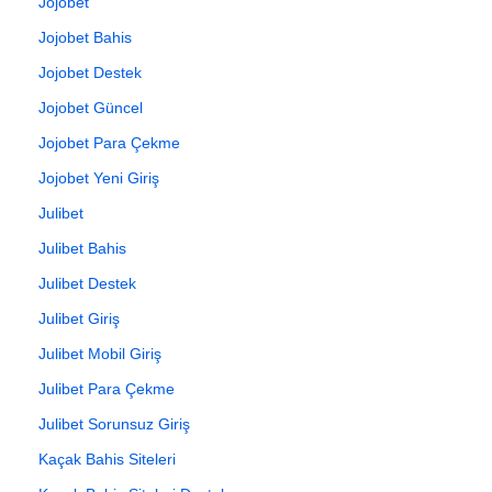
Jojobet
Jojobet Bahis
Jojobet Destek
Jojobet Güncel
Jojobet Para Çekme
Jojobet Yeni Giriş
Julibet
Julibet Bahis
Julibet Destek
Julibet Giriş
Julibet Mobil Giriş
Julibet Para Çekme
Julibet Sorunsuz Giriş
Kaçak Bahis Siteleri