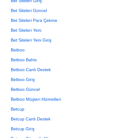
Bet Siteleri Giriş
Bet Siteleri Güncel
Bet Siteleri Para Çekme
Bet Siteleri Yeni
Bet Siteleri Yeni Giriş
Betboo
Betboo Bahis
Betboo Canlı Destek
Betboo Giriş
Betboo Güncel
Betboo Müşteri Hizmetleri
Betcup
Betcup Canlı Destek
Betcup Giriş