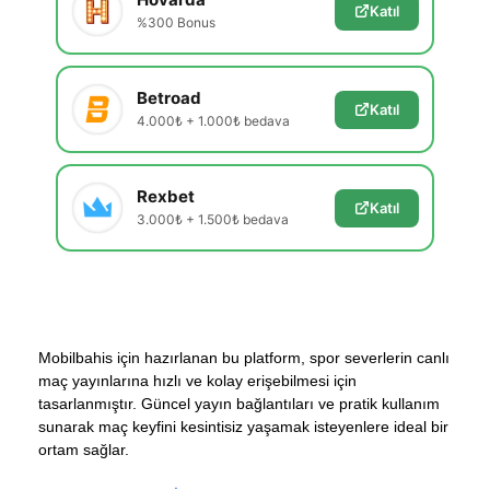
Katıl
%300 Bonus
Betroad
Katıl
4.000₺ + 1.000₺ bedava
Rexbet
Katıl
3.000₺ + 1.500₺ bedava
Mobilbahis için hazırlanan bu platform, spor severlerin canlı
maç yayınlarına hızlı ve kolay erişebilmesi için
tasarlanmıştır. Güncel yayın bağlantıları ve pratik kullanım
sunarak maç keyfini kesintisiz yaşamak isteyenlere ideal bir
ortam sağlar.