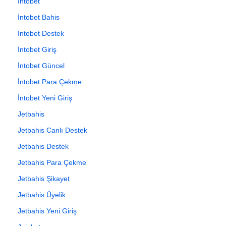
İntobet
İntobet Bahis
İntobet Destek
İntobet Giriş
İntobet Güncel
İntobet Para Çekme
İntobet Yeni Giriş
Jetbahis
Jetbahis Canlı Destek
Jetbahis Destek
Jetbahis Para Çekme
Jetbahis Şikayet
Jetbahis Üyelik
Jetbahis Yeni Giriş