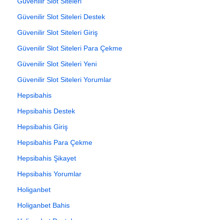
Güvenilir Slot Siteleri
Güvenilir Slot Siteleri Destek
Güvenilir Slot Siteleri Giriş
Güvenilir Slot Siteleri Para Çekme
Güvenilir Slot Siteleri Yeni
Güvenilir Slot Siteleri Yorumlar
Hepsibahis
Hepsibahis Destek
Hepsibahis Giriş
Hepsibahis Para Çekme
Hepsibahis Şikayet
Hepsibahis Yorumlar
Holiganbet
Holiganbet Bahis