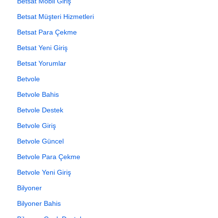
Betsat Mobil Giriş
Betsat Müşteri Hizmetleri
Betsat Para Çekme
Betsat Yeni Giriş
Betsat Yorumlar
Betvole
Betvole Bahis
Betvole Destek
Betvole Giriş
Betvole Güncel
Betvole Para Çekme
Betvole Yeni Giriş
Bilyoner
Bilyoner Bahis