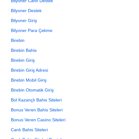
Bilyoner Canlı Destek
Bilyoner Destek
Bilyoner Giriş
Bilyoner Para Çekme
Birebin
Birebin Bahis
Birebin Giriş
Birebin Giriş Adresi
Birebin Mobil Giriş
Birebin Otomatik Giriş
Bol Kazançlı Bahis Siteleri
Bonus Veren Bahis Siteleri
Bonus Veren Casino Siteleri
Canlı Bahis Siteleri