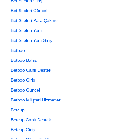
Bet Siteleri Giriş
Bet Siteleri Güncel
Bet Siteleri Para Çekme
Bet Siteleri Yeni
Bet Siteleri Yeni Giriş
Betboo
Betboo Bahis
Betboo Canlı Destek
Betboo Giriş
Betboo Güncel
Betboo Müşteri Hizmetleri
Betcup
Betcup Canlı Destek
Betcup Giriş