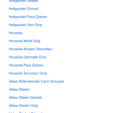
Holiganbet Destek
Holiganbet Güncel
Holiganbet Para Çekme
Holiganbet Yeni Giriş
Hovarda
Hovarda Mobil Giriş
Hovarda Müşteri Hizmetleri
Hovarda Otomatik Giriş
Hovarda Para Çekme
Hovarda Sorunsuz Giriş
İddaa Bültenlerinde Canlı Sonuçlar
İddaa Siteleri
İddaa Siteleri Destek
İddaa Siteleri Giriş