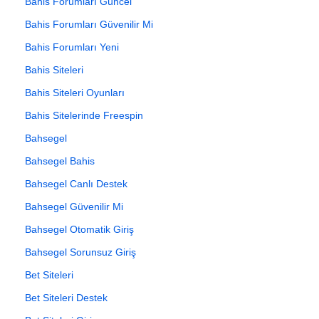
Bahis Forumları Güncel
Bahis Forumları Güvenilir Mi
Bahis Forumları Yeni
Bahis Siteleri
Bahis Siteleri Oyunları
Bahis Sitelerinde Freespin
Bahsegel
Bahsegel Bahis
Bahsegel Canlı Destek
Bahsegel Güvenilir Mi
Bahsegel Otomatik Giriş
Bahsegel Sorunsuz Giriş
Bet Siteleri
Bet Siteleri Destek