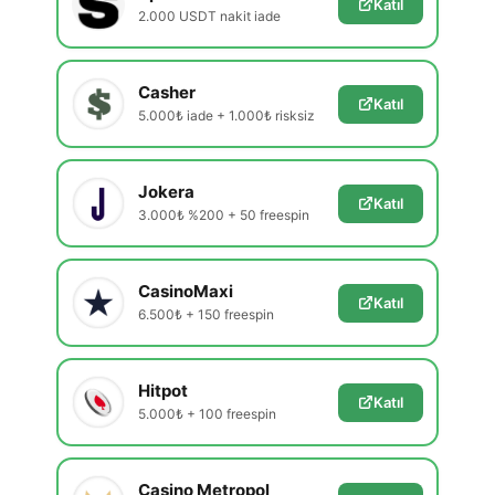
Katıl
2.000 USDT nakit iade
Casher
Katıl
5.000₺ iade + 1.000₺ risksiz
Jokera
Katıl
3.000₺ %200 + 50 freespin
CasinoMaxi
Katıl
6.500₺ + 150 freespin
Hitpot
Katıl
5.000₺ + 100 freespin
Casino Metropol