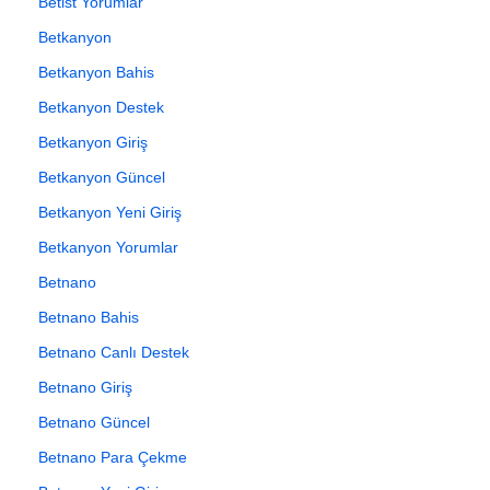
Betist Yorumlar
Betkanyon
Betkanyon Bahis
Betkanyon Destek
Betkanyon Giriş
Betkanyon Güncel
Betkanyon Yeni Giriş
Betkanyon Yorumlar
Betnano
Betnano Bahis
Betnano Canlı Destek
Betnano Giriş
Betnano Güncel
Betnano Para Çekme