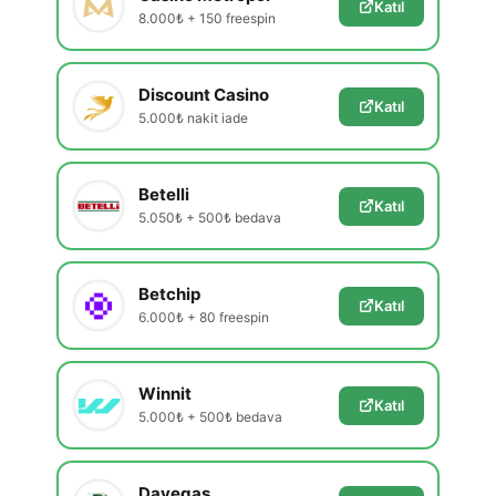
Katıl
8.000₺ + 150 freespin
Discount Casino
Katıl
5.000₺ nakit iade
Betelli
Katıl
5.050₺ + 500₺ bedava
Betchip
Katıl
6.000₺ + 80 freespin
Winnit
Katıl
5.000₺ + 500₺ bedava
Davegas