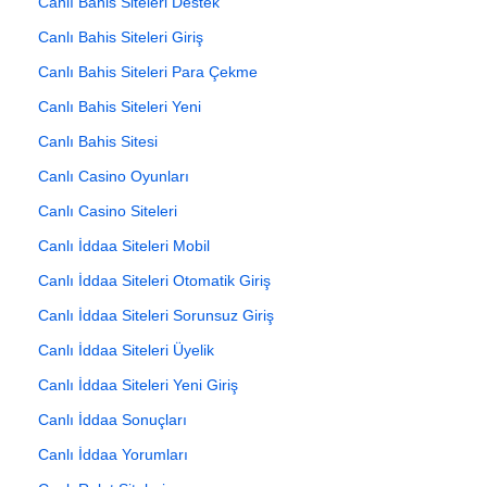
Canlı Bahis Siteleri Destek
Canlı Bahis Siteleri Giriş
Canlı Bahis Siteleri Para Çekme
Canlı Bahis Siteleri Yeni
Canlı Bahis Sitesi
Canlı Casino Oyunları
Canlı Casino Siteleri
Canlı İddaa Siteleri Mobil
Canlı İddaa Siteleri Otomatik Giriş
Canlı İddaa Siteleri Sorunsuz Giriş
Canlı İddaa Siteleri Üyelik
Canlı İddaa Siteleri Yeni Giriş
Canlı İddaa Sonuçları
Canlı İddaa Yorumları