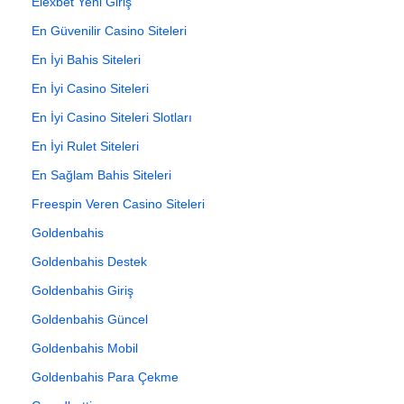
Elexbet Yeni Giriş
En Güvenilir Casino Siteleri
En İyi Bahis Siteleri
En İyi Casino Siteleri
En İyi Casino Siteleri Slotları
En İyi Rulet Siteleri
En Sağlam Bahis Siteleri
Freespin Veren Casino Siteleri
Goldenbahis
Goldenbahis Destek
Goldenbahis Giriş
Goldenbahis Güncel
Goldenbahis Mobil
Goldenbahis Para Çekme