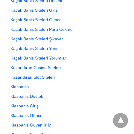
Kaçak Bahis Siteleri Destek
Kaçak Bahis Siteleri Giriş
Kaçak Bahis Siteleri Güncel
Kaçak Bahis Siteleri Para Çekme
Kaçak Bahis Siteleri Şikayet
Kaçak Bahis Siteleri Yeni
Kaçak Bahis Siteleri Yorumlar
Kazandıran Casino Siteleri
Kazandıran Slot Siteleri
Klasbahis
Klasbahis Destek
Klasbahis Giriş
Klasbahis Güncel
Klasbahis Güvenilir Mi