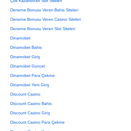
Çok Kazandıran Slot Siteleri
Deneme Bonusu Veren Bahis Siteleri
Deneme Bonusu Veren Casino Siteleri
Deneme Bonusu Veren Slot Siteleri
Dinamobet
Dinamobet Bahis
Dinamobet Giriş
Dinamobet Güncel
Dinamobet Para Çekme
Dinamobet Yeni Giriş
Discount Casino
Discount Casino Bahis
Discount Casino Giriş
Discount Casino Para Çekme