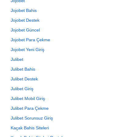
Jojobet
Jojobet Bahis
Jojobet Destek
Jojobet Güncel
Jojobet Para Çekme
Jojobet Yeni Giriş
Julibet
Julibet Bahis
Julibet Destek
Julibet Giriş
Julibet Mobil Giriş
Julibet Para Çekme
Julibet Sorunsuz Giriş
Kaçak Bahis Siteleri