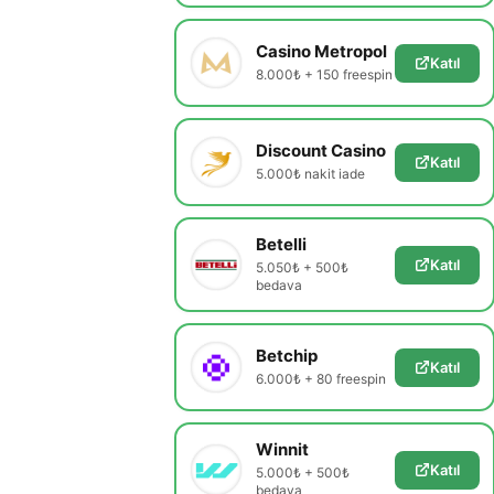
Casino Metropol
Katıl
8.000₺ + 150 freespin
Discount Casino
Katıl
5.000₺ nakit iade
Betelli
Katıl
5.050₺ + 500₺
bedava
Betchip
Katıl
6.000₺ + 80 freespin
Winnit
Katıl
5.000₺ + 500₺
bedava