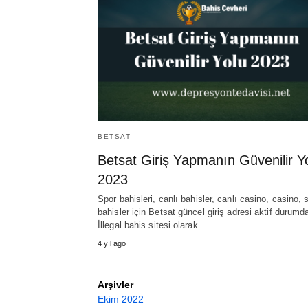
BETSAT
Betsat Giriş Yapmanın Güvenilir Y
2023
Spor bahisleri, canlı bahisler, canlı casino, casino, 
bahisler için Betsat güncel giriş adresi aktif durumda
İllegal bahis sitesi olarak…
4 yıl ago
Arşivler
Ekim 2022