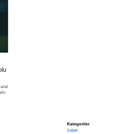
olu
sanal
dır.
Kategoriler
1xbet