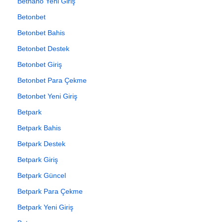
Betnano Yeni Giriş
Betonbet
Betonbet Bahis
Betonbet Destek
Betonbet Giriş
Betonbet Para Çekme
Betonbet Yeni Giriş
Betpark
Betpark Bahis
Betpark Destek
Betpark Giriş
Betpark Güncel
Betpark Para Çekme
Betpark Yeni Giriş