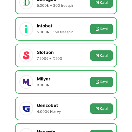
Katıl
5.000₺ + 300 freespin
Intobet
Katıl
5.000₺ + 150 freespin
Slotbon
Katıl
7.500₺ + %200
Milyar
Katıl
8.000₺
Genzobet
Katıl
4.000₺ Her Ay
Hovarda