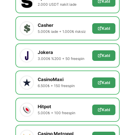
Katıl
2.000 USDT nakit iade
Casher
Katıl
5.000₺ iade + 1.000₺ risksiz
Jokera
Katıl
3.000₺ %200 + 50 freespin
CasinoMaxi
Katıl
6.500₺ + 150 freespin
Hitpot
Katıl
5.000₺ + 100 freespin
Casino Metropol