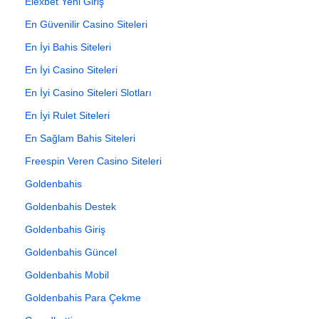
Elexbet Yeni Giriş
En Güvenilir Casino Siteleri
En İyi Bahis Siteleri
En İyi Casino Siteleri
En İyi Casino Siteleri Slotları
En İyi Rulet Siteleri
En Sağlam Bahis Siteleri
Freespin Veren Casino Siteleri
Goldenbahis
Goldenbahis Destek
Goldenbahis Giriş
Goldenbahis Güncel
Goldenbahis Mobil
Goldenbahis Para Çekme