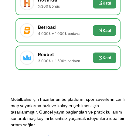
Katıl
%300 Bonus
Betroad
Katıl
4.000₺ + 1.000₺ bedava
Rexbet
Katıl
3.000₺ + 1.500₺ bedava
Mobilbahis için hazırlanan bu platform, spor severlerin canlı
maç yayınlarına hızlı ve kolay erişebilmesi için
tasarlanmıştır. Güncel yayın bağlantıları ve pratik kullanım
sunarak maç keyfini kesintisiz yaşamak isteyenlere ideal bir
ortam sağlar.