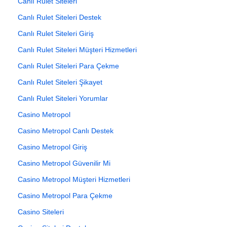
Canlı Rulet Siteleri
Canlı Rulet Siteleri Destek
Canlı Rulet Siteleri Giriş
Canlı Rulet Siteleri Müşteri Hizmetleri
Canlı Rulet Siteleri Para Çekme
Canlı Rulet Siteleri Şikayet
Canlı Rulet Siteleri Yorumlar
Casino Metropol
Casino Metropol Canlı Destek
Casino Metropol Giriş
Casino Metropol Güvenilir Mi
Casino Metropol Müşteri Hizmetleri
Casino Metropol Para Çekme
Casino Siteleri