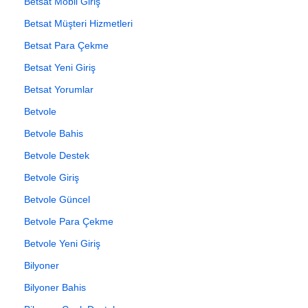
Betsat Mobil Giriş
Betsat Müşteri Hizmetleri
Betsat Para Çekme
Betsat Yeni Giriş
Betsat Yorumlar
Betvole
Betvole Bahis
Betvole Destek
Betvole Giriş
Betvole Güncel
Betvole Para Çekme
Betvole Yeni Giriş
Bilyoner
Bilyoner Bahis