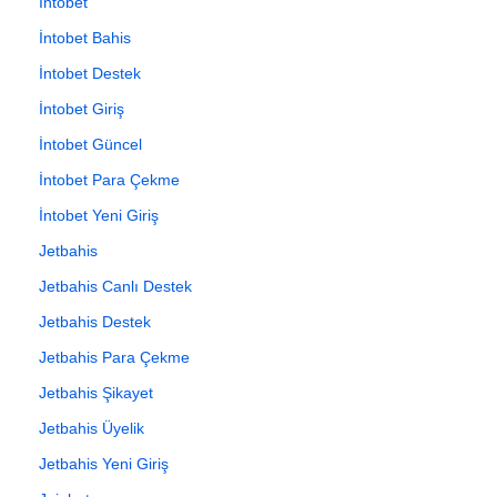
İntobet
İntobet Bahis
İntobet Destek
İntobet Giriş
İntobet Güncel
İntobet Para Çekme
İntobet Yeni Giriş
Jetbahis
Jetbahis Canlı Destek
Jetbahis Destek
Jetbahis Para Çekme
Jetbahis Şikayet
Jetbahis Üyelik
Jetbahis Yeni Giriş