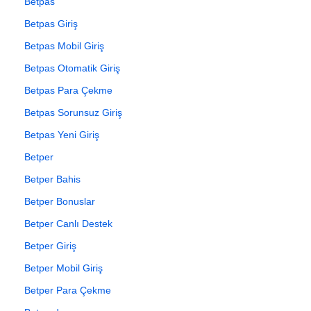
Betpas
Betpas Giriş
Betpas Mobil Giriş
Betpas Otomatik Giriş
Betpas Para Çekme
Betpas Sorunsuz Giriş
Betpas Yeni Giriş
Betper
Betper Bahis
Betper Bonuslar
Betper Canlı Destek
Betper Giriş
Betper Mobil Giriş
Betper Para Çekme