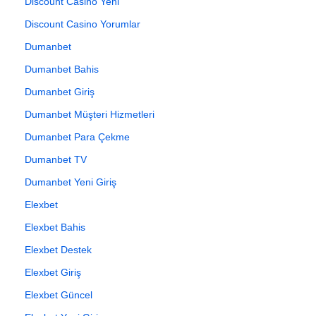
Discount Casino Yeni
Discount Casino Yorumlar
Dumanbet
Dumanbet Bahis
Dumanbet Giriş
Dumanbet Müşteri Hizmetleri
Dumanbet Para Çekme
Dumanbet TV
Dumanbet Yeni Giriş
Elexbet
Elexbet Bahis
Elexbet Destek
Elexbet Giriş
Elexbet Güncel