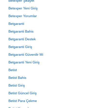
Betexper Şikayet
Betexper Yeni Giriş
Betexper Yorumlar
Betgaranti
Betgaranti Bahis
Betgaranti Destek
Betgaranti Giriş
Betgaranti Güvenilir Mi
Betgaranti Yeni Giriş
Betist
Betist Bahis
Betist Giriş
Betist Güncel Giriş
Betist Para Çekme