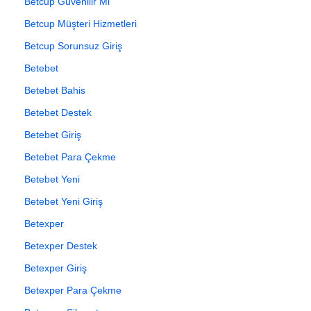
Betcup Güvenilir Mi
Betcup Müşteri Hizmetleri
Betcup Sorunsuz Giriş
Betebet
Betebet Bahis
Betebet Destek
Betebet Giriş
Betebet Para Çekme
Betebet Yeni
Betebet Yeni Giriş
Betexper
Betexper Destek
Betexper Giriş
Betexper Para Çekme