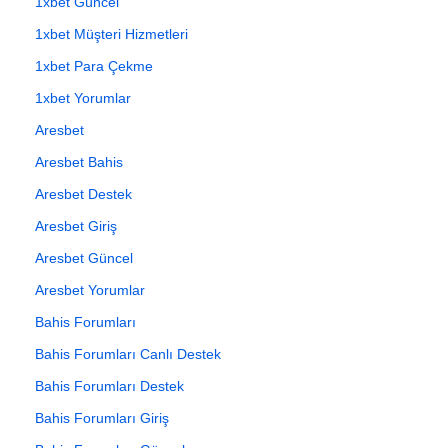
1xbet Güncel
1xbet Müşteri Hizmetleri
1xbet Para Çekme
1xbet Yorumlar
Aresbet
Aresbet Bahis
Aresbet Destek
Aresbet Giriş
Aresbet Güncel
Aresbet Yorumlar
Bahis Forumları
Bahis Forumları Canlı Destek
Bahis Forumları Destek
Bahis Forumları Giriş