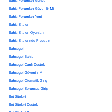
Bahis Forumları Güncel
Bahis Forumları Güvenilir Mi
Bahis Forumları Yeni
Bahis Siteleri
Bahis Siteleri Oyunları
Bahis Sitelerinde Freespin
Bahsegel
Bahsegel Bahis
Bahsegel Canlı Destek
Bahsegel Güvenilir Mi
Bahsegel Otomatik Giriş
Bahsegel Sorunsuz Giriş
Bet Siteleri
Bet Siteleri Destek