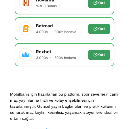
Katıl
%300 Bonus
Betroad
Katıl
4.000₺ + 1.000₺ bedava
Rexbet
Katıl
3.000₺ + 1.500₺ bedava
Mobilbahis için hazırlanan bu platform, spor severlerin canlı
maç yayınlarına hızlı ve kolay erişebilmesi için
tasarlanmıştır. Güncel yayın bağlantıları ve pratik kullanım
sunarak maç keyfini kesintisiz yaşamak isteyenlere ideal bir
ortam sağlar.