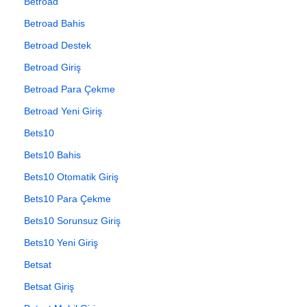
Betroad
Betroad Bahis
Betroad Destek
Betroad Giriş
Betroad Para Çekme
Betroad Yeni Giriş
Bets10
Bets10 Bahis
Bets10 Otomatik Giriş
Bets10 Para Çekme
Bets10 Sorunsuz Giriş
Bets10 Yeni Giriş
Betsat
Betsat Giriş