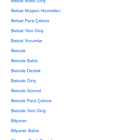
Betsat Mobil Giriş
Betsat Müşteri Hizmetleri
Betsat Para Çekme
Betsat Yeni Giriş
Betsat Yorumlar
Betvole
Betvole Bahis
Betvole Destek
Betvole Giriş
Betvole Güncel
Betvole Para Çekme
Betvole Yeni Giriş
Bilyoner
Bilyoner Bahis