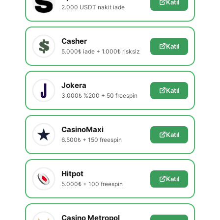
Katıl
2.000 USDT nakit iade
Casher
Katıl
5.000₺ iade + 1.000₺ risksiz
Jokera
Katıl
3.000₺ %200 + 50 freespin
CasinoMaxi
Katıl
6.500₺ + 150 freespin
Hitpot
Katıl
5.000₺ + 100 freespin
Casino Metropol