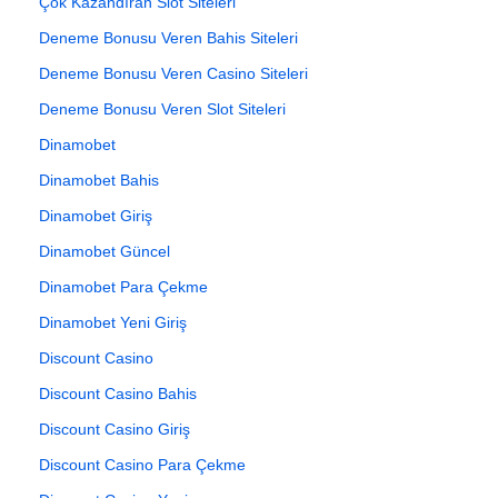
Çok Kazandıran Slot Siteleri
Deneme Bonusu Veren Bahis Siteleri
Deneme Bonusu Veren Casino Siteleri
Deneme Bonusu Veren Slot Siteleri
Dinamobet
Dinamobet Bahis
Dinamobet Giriş
Dinamobet Güncel
Dinamobet Para Çekme
Dinamobet Yeni Giriş
Discount Casino
Discount Casino Bahis
Discount Casino Giriş
Discount Casino Para Çekme