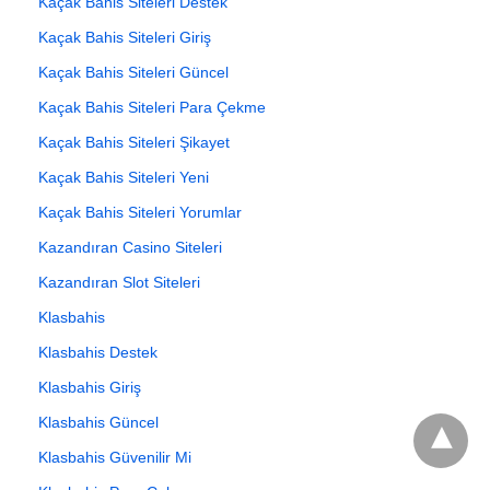
Kaçak Bahis Siteleri Destek
Kaçak Bahis Siteleri Giriş
Kaçak Bahis Siteleri Güncel
Kaçak Bahis Siteleri Para Çekme
Kaçak Bahis Siteleri Şikayet
Kaçak Bahis Siteleri Yeni
Kaçak Bahis Siteleri Yorumlar
Kazandıran Casino Siteleri
Kazandıran Slot Siteleri
Klasbahis
Klasbahis Destek
Klasbahis Giriş
Klasbahis Güncel
Klasbahis Güvenilir Mi