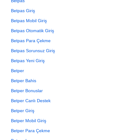
Betpas
Betpas Giriş
Betpas Mobil Giriş
Betpas Otomatik Giriş
Betpas Para Çekme
Betpas Sorunsuz Giriş
Betpas Yeni Giriş
Betper
Betper Bahis
Betper Bonuslar
Betper Canlı Destek
Betper Giriş
Betper Mobil Giriş
Betper Para Çekme