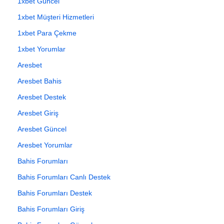
1xbet Güncel
1xbet Müşteri Hizmetleri
1xbet Para Çekme
1xbet Yorumlar
Aresbet
Aresbet Bahis
Aresbet Destek
Aresbet Giriş
Aresbet Güncel
Aresbet Yorumlar
Bahis Forumları
Bahis Forumları Canlı Destek
Bahis Forumları Destek
Bahis Forumları Giriş