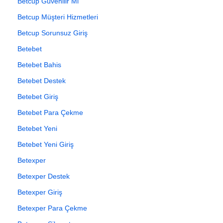
Betcup Güvenilir Mi
Betcup Müşteri Hizmetleri
Betcup Sorunsuz Giriş
Betebet
Betebet Bahis
Betebet Destek
Betebet Giriş
Betebet Para Çekme
Betebet Yeni
Betebet Yeni Giriş
Betexper
Betexper Destek
Betexper Giriş
Betexper Para Çekme