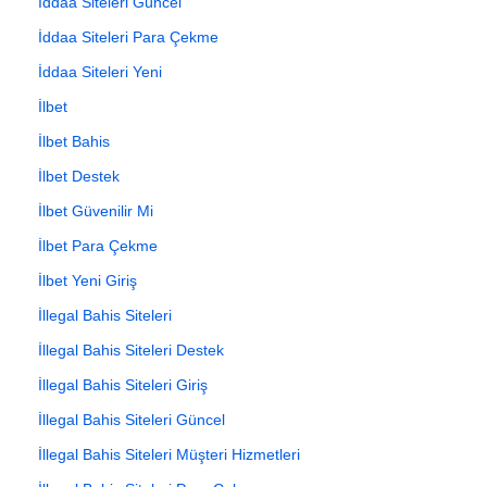
İddaa Siteleri Güncel
İddaa Siteleri Para Çekme
İddaa Siteleri Yeni
İlbet
İlbet Bahis
İlbet Destek
İlbet Güvenilir Mi
İlbet Para Çekme
İlbet Yeni Giriş
İllegal Bahis Siteleri
İllegal Bahis Siteleri Destek
İllegal Bahis Siteleri Giriş
İllegal Bahis Siteleri Güncel
İllegal Bahis Siteleri Müşteri Hizmetleri