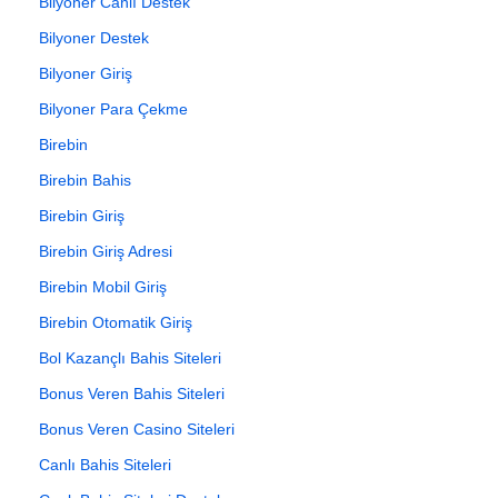
Bilyoner Canlı Destek
Bilyoner Destek
Bilyoner Giriş
Bilyoner Para Çekme
Birebin
Birebin Bahis
Birebin Giriş
Birebin Giriş Adresi
Birebin Mobil Giriş
Birebin Otomatik Giriş
Bol Kazançlı Bahis Siteleri
Bonus Veren Bahis Siteleri
Bonus Veren Casino Siteleri
Canlı Bahis Siteleri