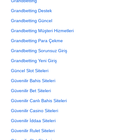
Grandbetting
Grandbetting Destek
Grandbetting Güncel
Grandbetting Müşteri Hizmetleri
Grandbetting Para Çekme
Grandbetting Sorunsuz Giriş
Grandbetting Yeni Giriş
Güncel Slot Siteleri
Güvenilir Bahis Siteleri
Güvenilir Bet Siteleri
Güvenilir Canlı Bahis Siteleri
Güvenilir Casino Siteleri
Güvenilir İddaa Siteleri
Güvenilir Rulet Siteleri