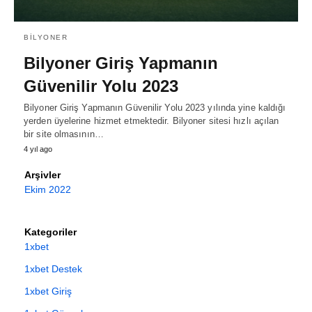
BILYONER
Bilyoner Giriş Yapmanın
Güvenilir Yolu 2023
Bilyoner Giriş Yapmanın Güvenilir Yolu 2023 yılında yine kaldığı
yerden üyelerine hizmet etmektedir. Bilyoner sitesi hızlı açılan
bir site olmasının…
4 yıl ago
Arşivler
Ekim 2022
Kategoriler
1xbet
1xbet Destek
1xbet Giriş