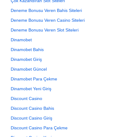
Çok Kazandıran Slot Siteleri
Deneme Bonusu Veren Bahis Siteleri
Deneme Bonusu Veren Casino Siteleri
Deneme Bonusu Veren Slot Siteleri
Dinamobet
Dinamobet Bahis
Dinamobet Giriş
Dinamobet Güncel
Dinamobet Para Çekme
Dinamobet Yeni Giriş
Discount Casino
Discount Casino Bahis
Discount Casino Giriş
Discount Casino Para Çekme