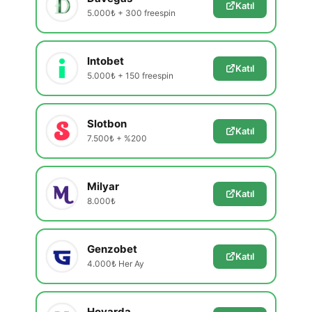
Katıl
5.000₺ + 300 freespin
Intobet
Katıl
5.000₺ + 150 freespin
Slotbon
Katıl
7.500₺ + %200
Milyar
Katıl
8.000₺
Genzobet
Katıl
4.000₺ Her Ay
Hovarda