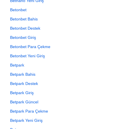
Betnano Yeni Giriş
Betonbet
Betonbet Bahis
Betonbet Destek
Betonbet Giriş
Betonbet Para Çekme
Betonbet Yeni Giriş
Betpark
Betpark Bahis
Betpark Destek
Betpark Giriş
Betpark Güncel
Betpark Para Çekme
Betpark Yeni Giriş