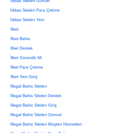
İddaa Siteleri Güncel
İddaa Siteleri Para Çekme
İddaa Siteleri Yeni
İlbet
İlbet Bahis
İlbet Destek
İlbet Güvenilir Mi
İlbet Para Çekme
İlbet Yeni Giriş
İllegal Bahis Siteleri
İllegal Bahis Siteleri Destek
İllegal Bahis Siteleri Giriş
İllegal Bahis Siteleri Güncel
İllegal Bahis Siteleri Müşteri Hizmetleri