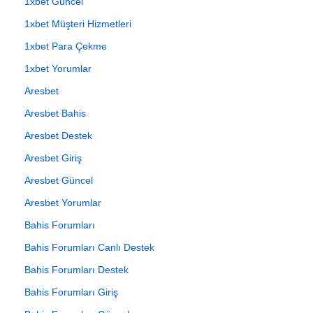
1xbet Güncel
1xbet Müşteri Hizmetleri
1xbet Para Çekme
1xbet Yorumlar
Aresbet
Aresbet Bahis
Aresbet Destek
Aresbet Giriş
Aresbet Güncel
Aresbet Yorumlar
Bahis Forumları
Bahis Forumları Canlı Destek
Bahis Forumları Destek
Bahis Forumları Giriş