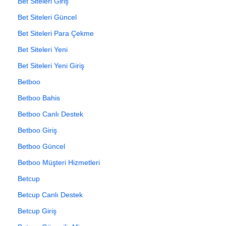
Bet Siteleri Giriş
Bet Siteleri Güncel
Bet Siteleri Para Çekme
Bet Siteleri Yeni
Bet Siteleri Yeni Giriş
Betboo
Betboo Bahis
Betboo Canlı Destek
Betboo Giriş
Betboo Güncel
Betboo Müşteri Hizmetleri
Betcup
Betcup Canlı Destek
Betcup Giriş