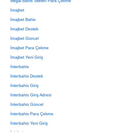
İllegal Bahis Siteleri Para Çekme
İmajbet
İmajbet Bahis
İmajbet Destek
İmajbet Güncel
İmajbet Para Çekme
İmajbet Yeni Giriş
İnterbahis
İnterbahis Destek
İnterbahis Giriş
İnterbahis Giriş Adresi
İnterbahis Güncel
İnterbahis Para Çekme
İnterbahis Yeni Giriş