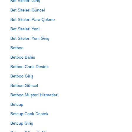
Bet Siteleri Giriş
Bet Siteleri Güncel
Bet Siteleri Para Çekme
Bet Siteleri Yeni
Bet Siteleri Yeni Giriş
Betboo
Betboo Bahis
Betboo Canlı Destek
Betboo Giriş
Betboo Güncel
Betboo Müşteri Hizmetleri
Betcup
Betcup Canlı Destek
Betcup Giriş