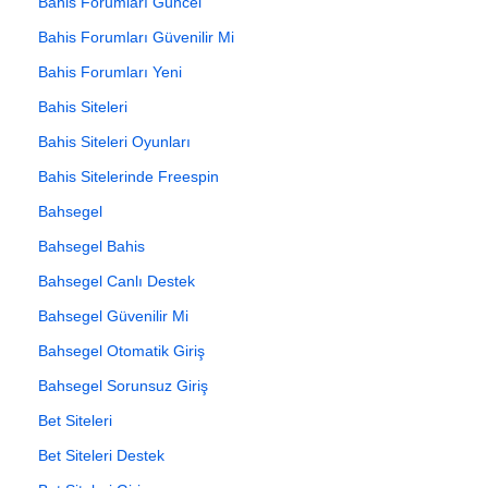
Bahis Forumları Güncel
Bahis Forumları Güvenilir Mi
Bahis Forumları Yeni
Bahis Siteleri
Bahis Siteleri Oyunları
Bahis Sitelerinde Freespin
Bahsegel
Bahsegel Bahis
Bahsegel Canlı Destek
Bahsegel Güvenilir Mi
Bahsegel Otomatik Giriş
Bahsegel Sorunsuz Giriş
Bet Siteleri
Bet Siteleri Destek