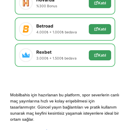
Katıl
%300 Bonus
Betroad
Katıl
4.000₺ + 1.000₺ bedava
Rexbet
Katıl
3.000₺ + 1.500₺ bedava
Mobilbahis için hazırlanan bu platform, spor severlerin canlı
maç yayınlarına hızlı ve kolay erişebilmesi için
tasarlanmıştır. Güncel yayın bağlantıları ve pratik kullanım
sunarak maç keyfini kesintisiz yaşamak isteyenlere ideal bir
ortam sağlar.