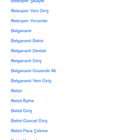
Betexper Şikayet
Betexper Yeni Giriş
Betexper Yorumlar
Betgaranti
Betgaranti Bahis
Betgaranti Destek
Betgaranti Giriş
Betgaranti Güvenilir Mi
Betgaranti Yeni Giriş
Betist
Betist Bahis
Betist Giriş
Betist Güncel Giriş
Betist Para Çekme