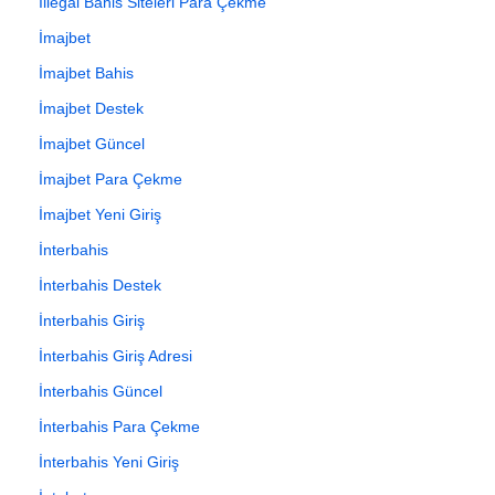
İllegal Bahis Siteleri Para Çekme
İmajbet
İmajbet Bahis
İmajbet Destek
İmajbet Güncel
İmajbet Para Çekme
İmajbet Yeni Giriş
İnterbahis
İnterbahis Destek
İnterbahis Giriş
İnterbahis Giriş Adresi
İnterbahis Güncel
İnterbahis Para Çekme
İnterbahis Yeni Giriş