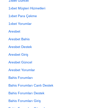
1xbet Güncel
1xbet Müşteri Hizmetleri
1xbet Para Çekme
1xbet Yorumlar
Aresbet
Aresbet Bahis
Aresbet Destek
Aresbet Giriş
Aresbet Güncel
Aresbet Yorumlar
Bahis Forumları
Bahis Forumları Canlı Destek
Bahis Forumları Destek
Bahis Forumları Giriş