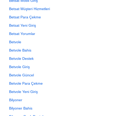
Betsat Mobil Giriş
Betsat Müşteri Hizmetleri
Betsat Para Çekme
Betsat Yeni Giriş
Betsat Yorumlar
Betvole
Betvole Bahis
Betvole Destek
Betvole Giriş
Betvole Güncel
Betvole Para Çekme
Betvole Yeni Giriş
Bilyoner
Bilyoner Bahis