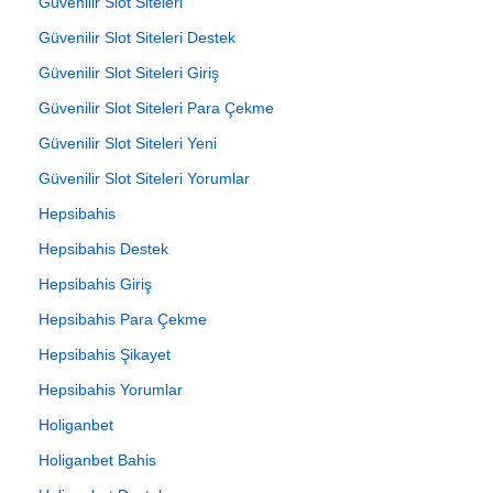
Güvenilir Slot Siteleri
Güvenilir Slot Siteleri Destek
Güvenilir Slot Siteleri Giriş
Güvenilir Slot Siteleri Para Çekme
Güvenilir Slot Siteleri Yeni
Güvenilir Slot Siteleri Yorumlar
Hepsibahis
Hepsibahis Destek
Hepsibahis Giriş
Hepsibahis Para Çekme
Hepsibahis Şikayet
Hepsibahis Yorumlar
Holiganbet
Holiganbet Bahis