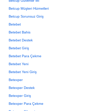
Betcup Güvenilir Mi
Betcup Müşteri Hizmetleri
Betcup Sorunsuz Giriş
Betebet
Betebet Bahis
Betebet Destek
Betebet Giriş
Betebet Para Çekme
Betebet Yeni
Betebet Yeni Giriş
Betexper
Betexper Destek
Betexper Giriş
Betexper Para Çekme