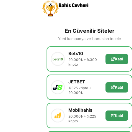
En Güvenilir Siteler
Yeni kampanya ve bonusları incele
Bets10
Katıl
20.000₺ + %300
kripto
JETBET
Katıl
%325 kripto +
20.000₺
Mobilbahis
Katıl
20.000₺ + %225
kripto