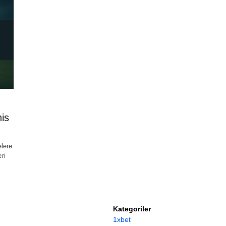
is
elere
ri
Kategoriler
1xbet