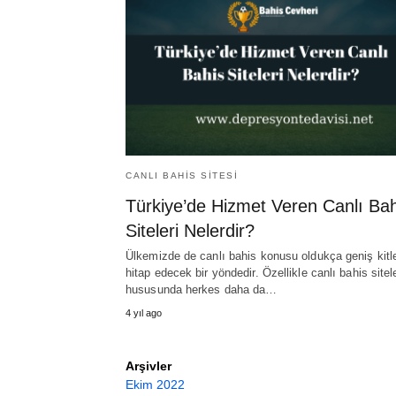
CANLI BAHIS SITESI
Türkiye’de Hizmet Veren Canlı Bah
Siteleri Nelerdir?
Ülkemizde de canlı bahis konusu oldukça geniş kitl
hitap edecek bir yöndedir. Özellikle canlı bahis sitele
hususunda herkes daha da…
4 yıl ago
Arşivler
Ekim 2022