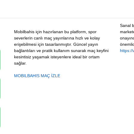
Sanal b
Mobilbahis için hazırlanan bu platform, spor
markete
severlerin canlı maç yayınlarına hızlı ve kolay
onayınd
erişebilmesi için tasarlanmıştır. Güncel yayın
önemlid
bağlantıları ve pratik kullanım sunarak maç keyfini
https:/
kesintisiz yaşamak isteyenlere ideal bir ortam
sağlar.
MOBILBAHIS MAÇ İZLE