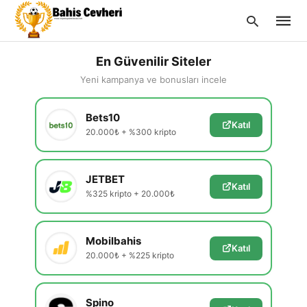
En Güvenilir Siteler
Yeni kampanya ve bonusları incele
Type
Bets10
your
Katıl
searc
20.000₺ + %300 kripto
query
and
hit
enter:
JETBET
Katıl
%325 kripto + 20.000₺
Mobilbahis
Katıl
20.000₺ + %225 kripto
Spino