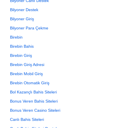
Bilyoner Canlı Destek
Bilyoner Destek
Bilyoner Giriş
Bilyoner Para Çekme
Birebin
Birebin Bahis
Birebin Giriş
Birebin Giriş Adresi
Birebin Mobil Giriş
Birebin Otomatik Giriş
Bol Kazançlı Bahis Siteleri
Bonus Veren Bahis Siteleri
Bonus Veren Casino Siteleri
Canlı Bahis Siteleri