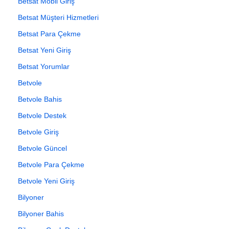
Betsat Mobil Giriş
Betsat Müşteri Hizmetleri
Betsat Para Çekme
Betsat Yeni Giriş
Betsat Yorumlar
Betvole
Betvole Bahis
Betvole Destek
Betvole Giriş
Betvole Güncel
Betvole Para Çekme
Betvole Yeni Giriş
Bilyoner
Bilyoner Bahis