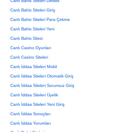
Canlı Bahis Siteleri Destek
Canlı Bahis Siteleri Giriş
Canlı Bahis Siteleri Para Çekme
Canlı Bahis Siteleri Yeni
Canlı Bahis Sitesi
Canlı Casino Oyunları
Canlı Casino Siteleri
Canlı İddaa Siteleri Mobil
Canlı İddaa Siteleri Otomatik Giriş
Canlı İddaa Siteleri Sorunsuz Giriş
Canlı İddaa Siteleri Üyelik
Canlı İddaa Siteleri Yeni Giriş
Canlı İddaa Sonuçları
Canlı İddaa Yorumları