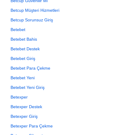
Betcup Güvenilir Mi
Betcup Müşteri Hizmetleri
Betcup Sorunsuz Giriş
Betebet
Betebet Bahis
Betebet Destek
Betebet Giriş
Betebet Para Çekme
Betebet Yeni
Betebet Yeni Giriş
Betexper
Betexper Destek
Betexper Giriş
Betexper Para Çekme