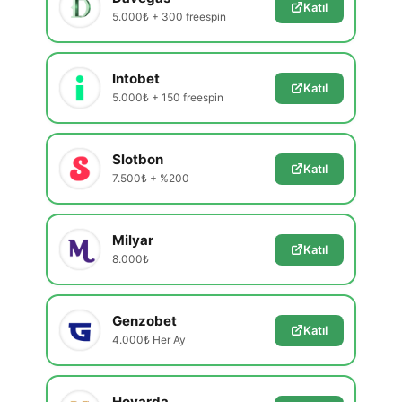
Katıl
5.000₺ + 300 freespin
Intobet
Katıl
5.000₺ + 150 freespin
Slotbon
Katıl
7.500₺ + %200
Milyar
Katıl
8.000₺
Genzobet
Katıl
4.000₺ Her Ay
Hovarda