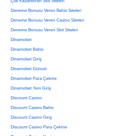
Çok Kazandıran Slot Siteleri
Deneme Bonusu Veren Bahis Siteleri
Deneme Bonusu Veren Casino Siteleri
Deneme Bonusu Veren Slot Siteleri
Dinamobet
Dinamobet Bahis
Dinamobet Giriş
Dinamobet Güncel
Dinamobet Para Çekme
Dinamobet Yeni Giriş
Discount Casino
Discount Casino Bahis
Discount Casino Giriş
Discount Casino Para Çekme