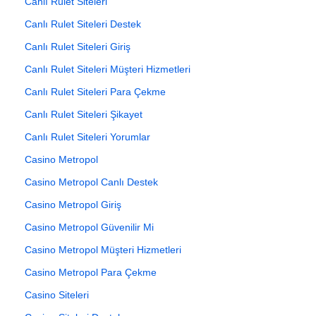
Canlı Rulet Siteleri
Canlı Rulet Siteleri Destek
Canlı Rulet Siteleri Giriş
Canlı Rulet Siteleri Müşteri Hizmetleri
Canlı Rulet Siteleri Para Çekme
Canlı Rulet Siteleri Şikayet
Canlı Rulet Siteleri Yorumlar
Casino Metropol
Casino Metropol Canlı Destek
Casino Metropol Giriş
Casino Metropol Güvenilir Mi
Casino Metropol Müşteri Hizmetleri
Casino Metropol Para Çekme
Casino Siteleri