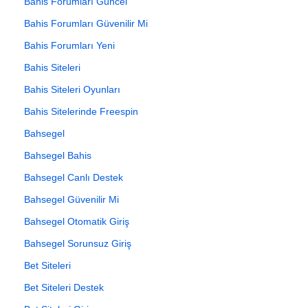
Bahis Forumları Güncel
Bahis Forumları Güvenilir Mi
Bahis Forumları Yeni
Bahis Siteleri
Bahis Siteleri Oyunları
Bahis Sitelerinde Freespin
Bahsegel
Bahsegel Bahis
Bahsegel Canlı Destek
Bahsegel Güvenilir Mi
Bahsegel Otomatik Giriş
Bahsegel Sorunsuz Giriş
Bet Siteleri
Bet Siteleri Destek