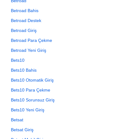
Betroad
Betroad Bahis
Betroad Destek
Betroad Giriş
Betroad Para Çekme
Betroad Yeni Giriş
Bets10
Bets10 Bahis
Bets10 Otomatik Giriş
Bets10 Para Çekme
Bets10 Sorunsuz Giriş
Bets10 Yeni Giriş
Betsat
Betsat Giriş