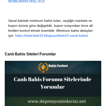
MOBILBAHIS MAÇ İZLE
Sanal bahiste minimum bahis tutarı, seçtiğin markete ve
kupon türüne göre değişebilir; kupon onayından önce alt
limitleri kontrol etmek önemlidir. Minimum bahis detayları
için:
https://www.bets10.blog/yazi/bets10-sanal-bahis/
Canlı Bahis Siteleri Forumlar