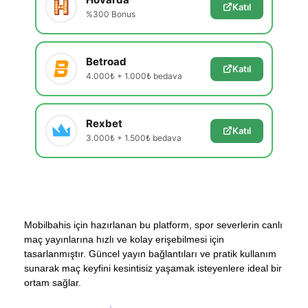
Katıl
%300 Bonus
Betroad
Katıl
4.000₺ + 1.000₺ bedava
Rexbet
Katıl
3.000₺ + 1.500₺ bedava
Mobilbahis için hazırlanan bu platform, spor severlerin canlı
maç yayınlarına hızlı ve kolay erişebilmesi için
tasarlanmıştır. Güncel yayın bağlantıları ve pratik kullanım
sunarak maç keyfini kesintisiz yaşamak isteyenlere ideal bir
ortam sağlar.