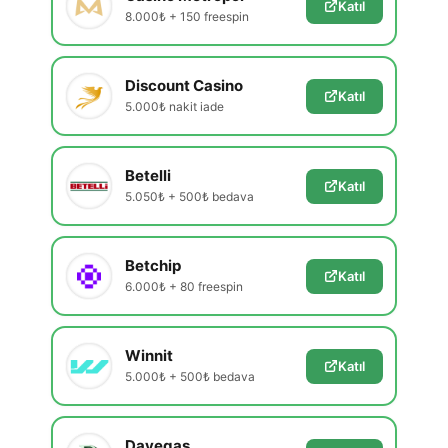
Katıl
8.000₺ + 150 freespin
Discount Casino
Katıl
5.000₺ nakit iade
Betelli
Katıl
5.050₺ + 500₺ bedava
Betchip
Katıl
6.000₺ + 80 freespin
Winnit
Katıl
5.000₺ + 500₺ bedava
Davegas