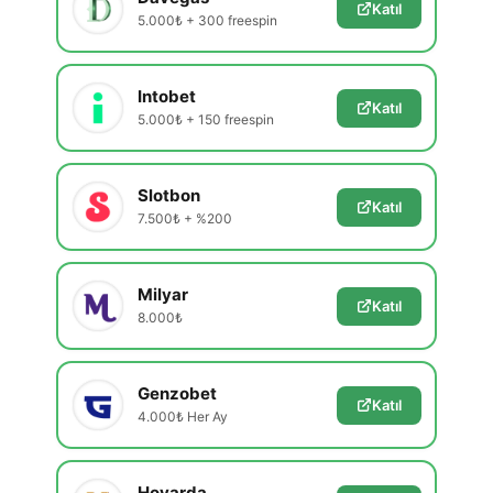
Katıl
5.000₺ + 300 freespin
Intobet
Katıl
5.000₺ + 150 freespin
Slotbon
Katıl
7.500₺ + %200
Milyar
Katıl
8.000₺
Genzobet
Katıl
4.000₺ Her Ay
Hovarda