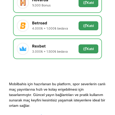
Katıl
%300 Bonus
Betroad
Katıl
4.000₺ + 1.000₺ bedava
Rexbet
Katıl
3.000₺ + 1.500₺ bedava
Mobilbahis için hazırlanan bu platform, spor severlerin canlı
maç yayınlarına hızlı ve kolay erişebilmesi için
tasarlanmıştır. Güncel yayın bağlantıları ve pratik kullanım
sunarak maç keyfini kesintisiz yaşamak isteyenlere ideal bir
ortam sağlar.