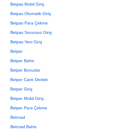
Betpas Mobil Giriş
Betpas Otomatik Giriş
Betpas Para Çekme
Betpas Sorunsuz Giriş
Betpas Yeni Giriş
Betper
Betper Bahis
Betper Bonuslar
Betper Canlı Destek
Betper Giriş
Betper Mobil Giriş
Betper Para Çekme
Betroad
Betroad Bahis