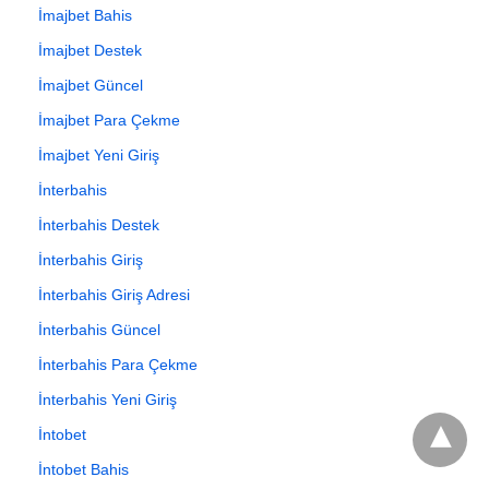
İmajbet Bahis
İmajbet Destek
İmajbet Güncel
İmajbet Para Çekme
İmajbet Yeni Giriş
İnterbahis
İnterbahis Destek
İnterbahis Giriş
İnterbahis Giriş Adresi
İnterbahis Güncel
İnterbahis Para Çekme
İnterbahis Yeni Giriş
İntobet
İntobet Bahis