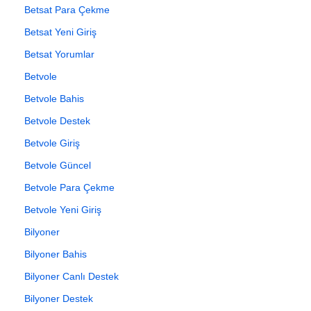
Betsat Para Çekme
Betsat Yeni Giriş
Betsat Yorumlar
Betvole
Betvole Bahis
Betvole Destek
Betvole Giriş
Betvole Güncel
Betvole Para Çekme
Betvole Yeni Giriş
Bilyoner
Bilyoner Bahis
Bilyoner Canlı Destek
Bilyoner Destek