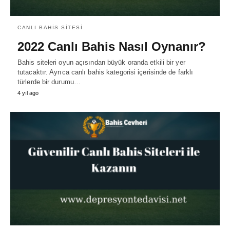
CANLI BAHIS SITESI
2022 Canlı Bahis Nasıl Oynanır?
Bahis siteleri oyun açısından büyük oranda etkili bir yer
tutacaktır. Ayrıca canlı bahis kategorisi içerisinde de farklı
türlerde bir durumu…
4 yıl ago