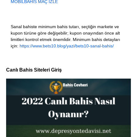
MOBILBAHIS MAÇ İZLE
Sanal bahiste minimum bahis tutarı, seçtiğin markete ve
kupon türüne göre değişebilir; kupon onayından önce alt
limitleri kontrol etmek önemlidir. Minimum bahis detayları
için:
https://www.bets10.blog/yazi/bets10-sanal-bahis/
Canlı Bahis Siteleri Giriş