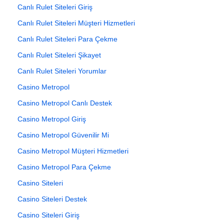
Canlı Rulet Siteleri Giriş
Canlı Rulet Siteleri Müşteri Hizmetleri
Canlı Rulet Siteleri Para Çekme
Canlı Rulet Siteleri Şikayet
Canlı Rulet Siteleri Yorumlar
Casino Metropol
Casino Metropol Canlı Destek
Casino Metropol Giriş
Casino Metropol Güvenilir Mi
Casino Metropol Müşteri Hizmetleri
Casino Metropol Para Çekme
Casino Siteleri
Casino Siteleri Destek
Casino Siteleri Giriş