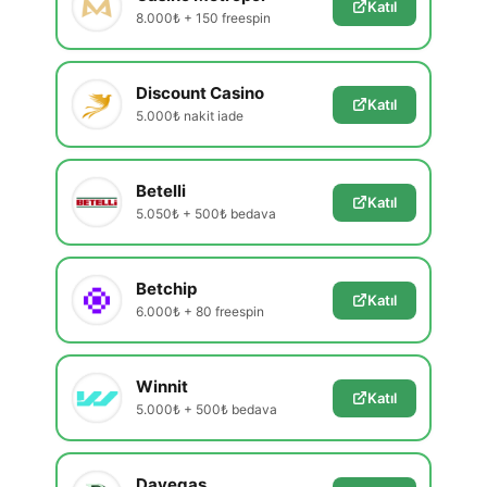
Katıl
8.000₺ + 150 freespin
Discount Casino
Katıl
5.000₺ nakit iade
Betelli
Katıl
5.050₺ + 500₺ bedava
Betchip
Katıl
6.000₺ + 80 freespin
Winnit
Katıl
5.000₺ + 500₺ bedava
Davegas