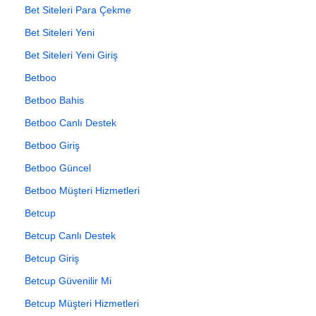
Bet Siteleri Para Çekme
Bet Siteleri Yeni
Bet Siteleri Yeni Giriş
Betboo
Betboo Bahis
Betboo Canlı Destek
Betboo Giriş
Betboo Güncel
Betboo Müşteri Hizmetleri
Betcup
Betcup Canlı Destek
Betcup Giriş
Betcup Güvenilir Mi
Betcup Müşteri Hizmetleri