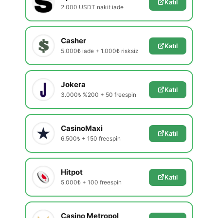
Katıl
2.000 USDT nakit iade
Casher
Katıl
5.000₺ iade + 1.000₺ risksiz
Jokera
Katıl
3.000₺ %200 + 50 freespin
CasinoMaxi
Katıl
6.500₺ + 150 freespin
Hitpot
Katıl
5.000₺ + 100 freespin
Casino Metropol