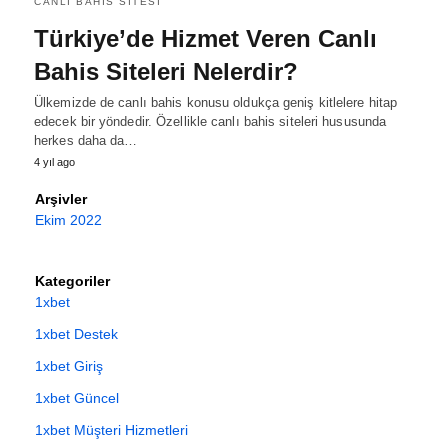
CANLI BAHIS SITESI
Türkiye’de Hizmet Veren Canlı
Bahis Siteleri Nelerdir?
Ülkemizde de canlı bahis konusu oldukça geniş kitlelere hitap
edecek bir yöndedir. Özellikle canlı bahis siteleri hususunda
herkes daha da…
4 yıl ago
Arşivler
Ekim 2022
Kategoriler
1xbet
1xbet Destek
1xbet Giriş
1xbet Güncel
1xbet Müşteri Hizmetleri