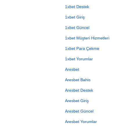
1xbet Destek
1xbet Giriş
1xbet Güncel
1xbet Müşteri Hizmetleri
1xbet Para Çekme
1xbet Yorumlar
Aresbet
Aresbet Bahis
Aresbet Destek
Aresbet Giriş
Aresbet Güncel
Aresbet Yorumlar