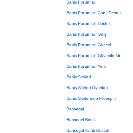
Bahis Forumları
Bahis Forumları Canlı Destek
Bahis Forumları Destek
Bahis Forumları Giriş
Bahis Forumları Güncel
Bahis Forumları Güvenilir Mi
Bahis Forumları Yeni
Bahis Siteleri
Bahis Siteleri Oyunları
Bahis Sitelerinde Freespin
Bahsegel
Bahsegel Bahis
Bahsegel Canlı Destek