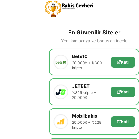
En Güvenilir Siteler
Yeni kampanya ve bonusları incele
Bets10
Katıl
20.000₺ + %300
kripto
JETBET
Katıl
%325 kripto +
20.000₺
Mobilbahis
Katıl
20.000₺ + %225
kripto