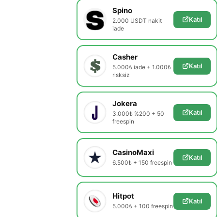
Spino
Katıl
2.000 USDT nakit
iade
Casher
Katıl
5.000₺ iade + 1.000₺
risksiz
Jokera
Katıl
3.000₺ %200 + 50
freespin
CasinoMaxi
Katıl
6.500₺ + 150 freespin
Hitpot
Katıl
5.000₺ + 100 freespin