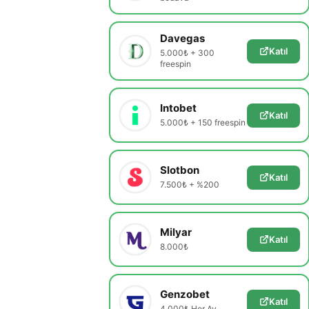
Davegas
Katıl
5.000₺ + 300
freespin
Intobet
Katıl
5.000₺ + 150 freespin
Slotbon
Katıl
7.500₺ + %200
Milyar
Katıl
8.000₺
Genzobet
Katıl
4.000₺ Her Ay