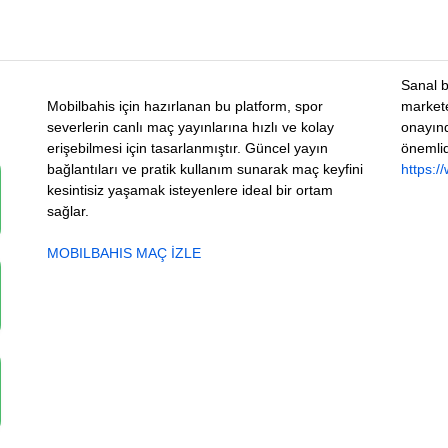
Sanal b
Mobilbahis için hazırlanan bu platform, spor
markete
severlerin canlı maç yayınlarına hızlı ve kolay
onayınd
erişebilmesi için tasarlanmıştır. Güncel yayın
önemlid
bağlantıları ve pratik kullanım sunarak maç keyfini
https:/
kesintisiz yaşamak isteyenlere ideal bir ortam
sağlar.
MOBILBAHIS MAÇ İZLE