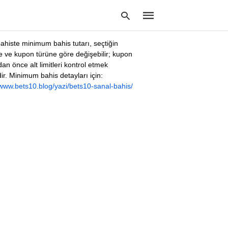
ahiste minimum bahis tutarı, seçtiğin
 ve kupon türüne göre değişebilir; kupon
an önce alt limitleri kontrol etmek
ir. Minimum bahis detayları için:
Type
/www.bets10.blog/yazi/bets10-sanal-bahis/
your
search
query
and
hit
enter: