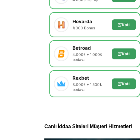
Hovarda
Katıl
%300 Bonus
Betroad
Katıl
4.000₺ + 1.000₺
bedava
Rexbet
Katıl
3.000₺ + 1.500₺
bedava
Canlı İddaa Siteleri Müşteri Hizmetleri