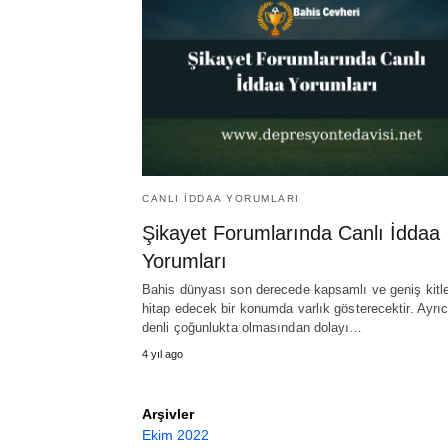
CANLI İDDAA YORUMLARI
Şikayet Forumlarında Canlı İddaa
Yorumları
Bahis dünyası son derecede kapsamlı ve geniş kitle
hitap edecek bir konumda varlık gösterecektir. Ayrı
denli çoğunlukta olmasından dolayı…
4 yıl ago
Arşivler
Ekim 2022