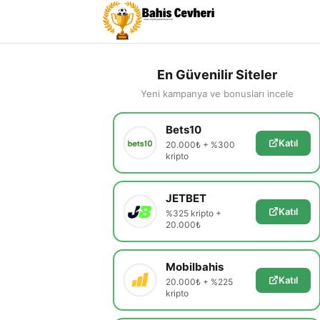
En Güvenilir Siteler
Yeni kampanya ve bonusları incele
Bets10
Katıl
20.000₺ + %300
kripto
JETBET
Katıl
%325 kripto +
20.000₺
Mobilbahis
Katıl
20.000₺ + %225
kripto