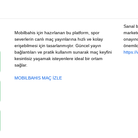
Sanal b
Mobilbahis için hazırlanan bu platform, spor
markete
severlerin canlı maç yayınlarına hızlı ve kolay
onayınd
erişebilmesi için tasarlanmıştır. Güncel yayın
önemlid
bağlantıları ve pratik kullanım sunarak maç keyfini
https:/
kesintisiz yaşamak isteyenlere ideal bir ortam
sağlar.
MOBILBAHIS MAÇ İZLE