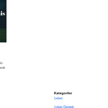
ki
arak
Kategoriler
1xbet
1xbet Destek