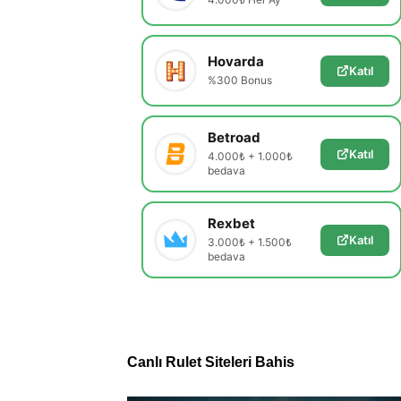
Hovarda
Katıl
%300 Bonus
Betroad
Katıl
4.000₺ + 1.000₺
bedava
Rexbet
Katıl
3.000₺ + 1.500₺
bedava
Canlı Rulet Siteleri Bahis