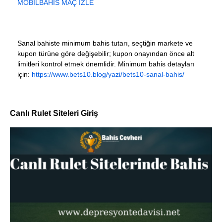
MOBILBAHIS MAÇ İZLE
Sanal bahiste minimum bahis tutarı, seçtiğin markete ve
kupon türüne göre değişebilir; kupon onayından önce alt
limitleri kontrol etmek önemlidir. Minimum bahis detayları
için:
https://www.bets10.blog/yazi/bets10-sanal-bahis/
Canlı Rulet Siteleri Giriş