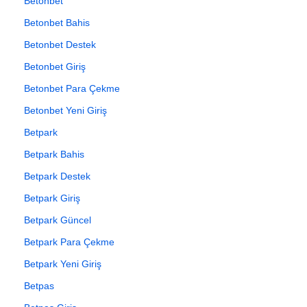
Betonbet
Betonbet Bahis
Betonbet Destek
Betonbet Giriş
Betonbet Para Çekme
Betonbet Yeni Giriş
Betpark
Betpark Bahis
Betpark Destek
Betpark Giriş
Betpark Güncel
Betpark Para Çekme
Betpark Yeni Giriş
Betpas