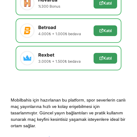
Katıl
%300 Bonus
Betroad
Katıl
4.000₺ + 1.000₺ bedava
Rexbet
Katıl
3.000₺ + 1.500₺ bedava
Mobilbahis için hazırlanan bu platform, spor severlerin canlı
maç yayınlarına hızlı ve kolay erişebilmesi için
tasarlanmıştır. Güncel yayın bağlantıları ve pratik kullanım
sunarak maç keyfini kesintisiz yaşamak isteyenlere ideal bir
ortam sağlar.