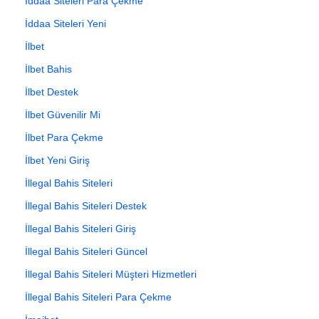
İddaa Siteleri Para Çekme
İddaa Siteleri Yeni
İlbet
İlbet Bahis
İlbet Destek
İlbet Güvenilir Mi
İlbet Para Çekme
İlbet Yeni Giriş
İllegal Bahis Siteleri
İllegal Bahis Siteleri Destek
İllegal Bahis Siteleri Giriş
İllegal Bahis Siteleri Güncel
İllegal Bahis Siteleri Müşteri Hizmetleri
İllegal Bahis Siteleri Para Çekme