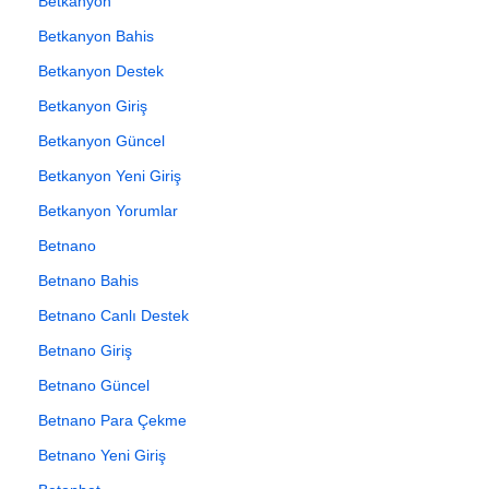
Betkanyon
Betkanyon Bahis
Betkanyon Destek
Betkanyon Giriş
Betkanyon Güncel
Betkanyon Yeni Giriş
Betkanyon Yorumlar
Betnano
Betnano Bahis
Betnano Canlı Destek
Betnano Giriş
Betnano Güncel
Betnano Para Çekme
Betnano Yeni Giriş