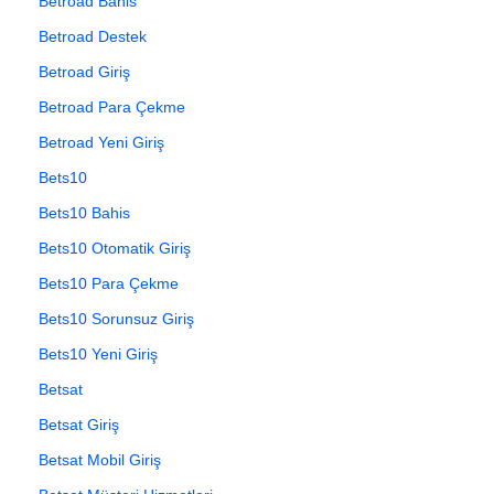
Betroad Bahis
Betroad Destek
Betroad Giriş
Betroad Para Çekme
Betroad Yeni Giriş
Bets10
Bets10 Bahis
Bets10 Otomatik Giriş
Bets10 Para Çekme
Bets10 Sorunsuz Giriş
Bets10 Yeni Giriş
Betsat
Betsat Giriş
Betsat Mobil Giriş