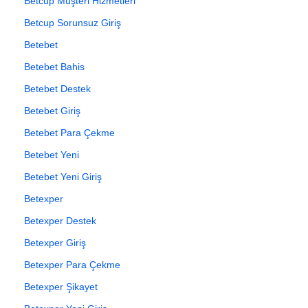
Betcup Müşteri Hizmetleri
Betcup Sorunsuz Giriş
Betebet
Betebet Bahis
Betebet Destek
Betebet Giriş
Betebet Para Çekme
Betebet Yeni
Betebet Yeni Giriş
Betexper
Betexper Destek
Betexper Giriş
Betexper Para Çekme
Betexper Şikayet