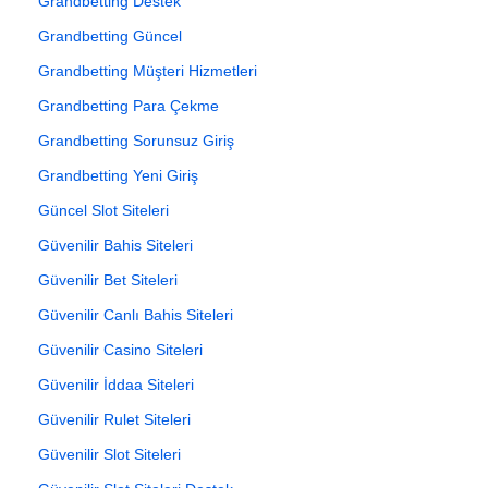
Grandbetting Destek
Grandbetting Güncel
Grandbetting Müşteri Hizmetleri
Grandbetting Para Çekme
Grandbetting Sorunsuz Giriş
Grandbetting Yeni Giriş
Güncel Slot Siteleri
Güvenilir Bahis Siteleri
Güvenilir Bet Siteleri
Güvenilir Canlı Bahis Siteleri
Güvenilir Casino Siteleri
Güvenilir İddaa Siteleri
Güvenilir Rulet Siteleri
Güvenilir Slot Siteleri