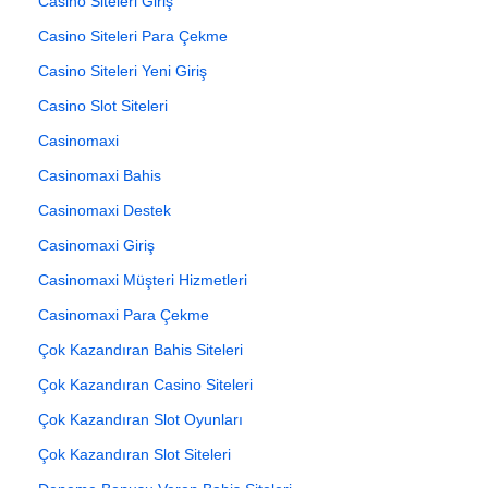
Casino Siteleri Giriş
Casino Siteleri Para Çekme
Casino Siteleri Yeni Giriş
Casino Slot Siteleri
Casinomaxi
Casinomaxi Bahis
Casinomaxi Destek
Casinomaxi Giriş
Casinomaxi Müşteri Hizmetleri
Casinomaxi Para Çekme
Çok Kazandıran Bahis Siteleri
Çok Kazandıran Casino Siteleri
Çok Kazandıran Slot Oyunları
Çok Kazandıran Slot Siteleri