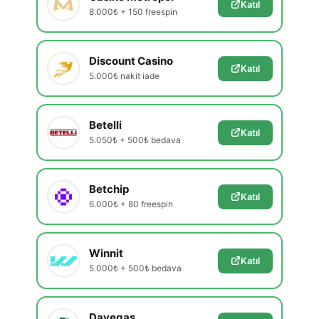
Katıl
8.000₺ + 150 freespin
Discount Casino
Katıl
5.000₺ nakit iade
Betelli
Katıl
5.050₺ + 500₺ bedava
Betchip
Katıl
6.000₺ + 80 freespin
Winnit
Katıl
5.000₺ + 500₺ bedava
Davegas