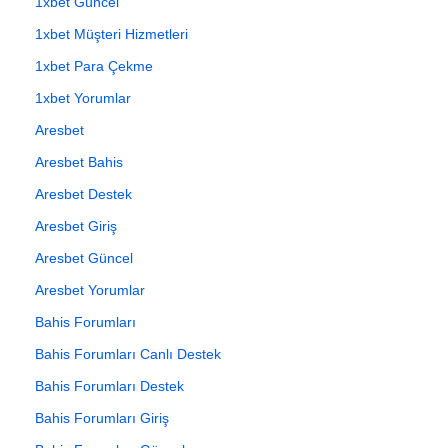
1xbet Güncel
1xbet Müşteri Hizmetleri
1xbet Para Çekme
1xbet Yorumlar
Aresbet
Aresbet Bahis
Aresbet Destek
Aresbet Giriş
Aresbet Güncel
Aresbet Yorumlar
Bahis Forumları
Bahis Forumları Canlı Destek
Bahis Forumları Destek
Bahis Forumları Giriş