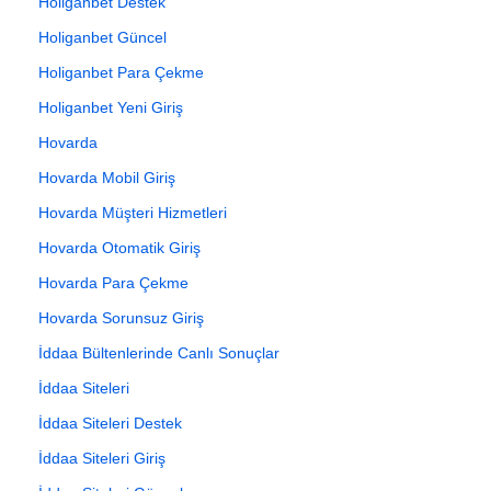
Holiganbet Destek
Holiganbet Güncel
Holiganbet Para Çekme
Holiganbet Yeni Giriş
Hovarda
Hovarda Mobil Giriş
Hovarda Müşteri Hizmetleri
Hovarda Otomatik Giriş
Hovarda Para Çekme
Hovarda Sorunsuz Giriş
İddaa Bültenlerinde Canlı Sonuçlar
İddaa Siteleri
İddaa Siteleri Destek
İddaa Siteleri Giriş