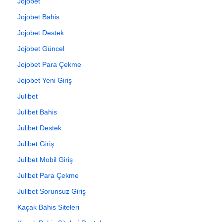
Jojobet
Jojobet Bahis
Jojobet Destek
Jojobet Güncel
Jojobet Para Çekme
Jojobet Yeni Giriş
Julibet
Julibet Bahis
Julibet Destek
Julibet Giriş
Julibet Mobil Giriş
Julibet Para Çekme
Julibet Sorunsuz Giriş
Kaçak Bahis Siteleri