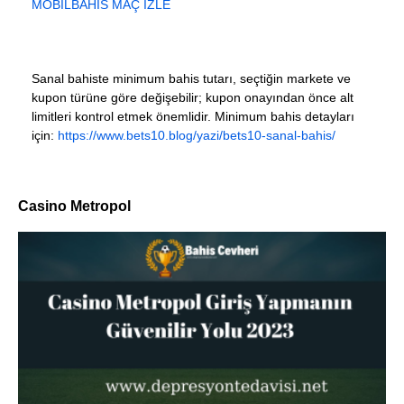
MOBILBAHIS MAÇ İZLE
Sanal bahiste minimum bahis tutarı, seçtiğin markete ve
kupon türüne göre değişebilir; kupon onayından önce alt
limitleri kontrol etmek önemlidir. Minimum bahis detayları
için:
https://www.bets10.blog/yazi/bets10-sanal-bahis/
Casino Metropol