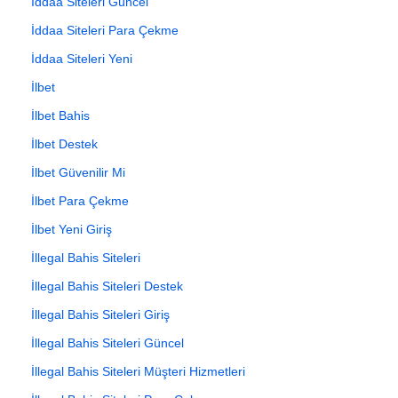
İddaa Siteleri Güncel
İddaa Siteleri Para Çekme
İddaa Siteleri Yeni
İlbet
İlbet Bahis
İlbet Destek
İlbet Güvenilir Mi
İlbet Para Çekme
İlbet Yeni Giriş
İllegal Bahis Siteleri
İllegal Bahis Siteleri Destek
İllegal Bahis Siteleri Giriş
İllegal Bahis Siteleri Güncel
İllegal Bahis Siteleri Müşteri Hizmetleri