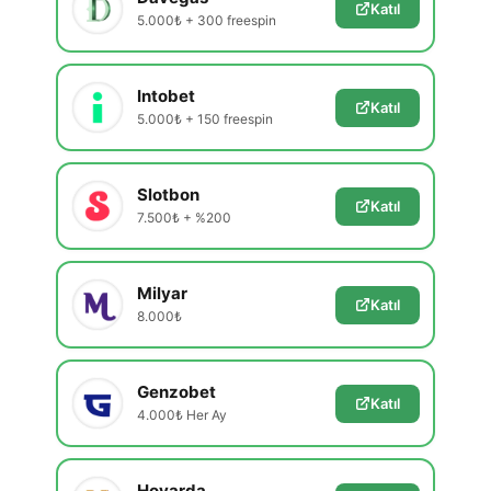
Katıl
5.000₺ + 300 freespin
Intobet
Katıl
5.000₺ + 150 freespin
Slotbon
Katıl
7.500₺ + %200
Milyar
Katıl
8.000₺
Genzobet
Katıl
4.000₺ Her Ay
Hovarda