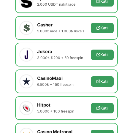
Katıl
2.000 USDT nakit iade
Casher
Katıl
5.000₺ iade + 1.000₺ risksiz
Jokera
Katıl
3.000₺ %200 + 50 freespin
CasinoMaxi
Katıl
6.500₺ + 150 freespin
Hitpot
Katıl
5.000₺ + 100 freespin
Casino Metropol