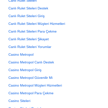
Canlı Rulet Siteleri
Canlı Rulet Siteleri Destek
Canlı Rulet Siteleri Giriş
Canlı Rulet Siteleri Müşteri Hizmetleri
Canlı Rulet Siteleri Para Çekme
Canlı Rulet Siteleri Şikayet
Canlı Rulet Siteleri Yorumlar
Casino Metropol
Casino Metropol Canlı Destek
Casino Metropol Giriş
Casino Metropol Güvenilir Mi
Casino Metropol Müşteri Hizmetleri
Casino Metropol Para Çekme
Casino Siteleri