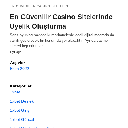
EN GÜVENILIR CASINO SITELERI
En Güvenilir Casino Sitelerinde
Üyelik Oluşturma
Şans oyunları sadece kumarhanelerde değil dijital mecrada da
varlık gösterecek bir konumda yer alacaktır. Ayrıca casino
siteleri hep etkin ve…
4 yıl ago
Arşivler
Ekim 2022
Kategoriler
1xbet
1xbet Destek
1xbet Giriş
1xbet Güncel