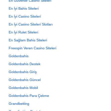
En Güvenilir Casino Siteleri
En İyi Bahis Siteleri
En İyi Casino Siteleri
En İyi Casino Siteleri Slotları
En İyi Rulet Siteleri
En Sağlam Bahis Siteleri
Freespin Veren Casino Siteleri
Goldenbahis
Goldenbahis Destek
Goldenbahis Giriş
Goldenbahis Güncel
Goldenbahis Mobil
Goldenbahis Para Çekme
Grandbetting