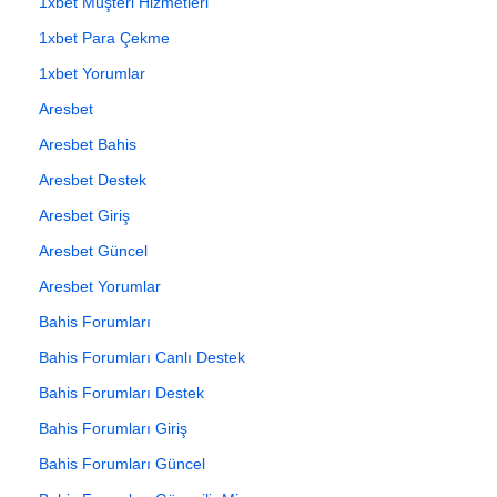
1xbet Müşteri Hizmetleri
1xbet Para Çekme
1xbet Yorumlar
Aresbet
Aresbet Bahis
Aresbet Destek
Aresbet Giriş
Aresbet Güncel
Aresbet Yorumlar
Bahis Forumları
Bahis Forumları Canlı Destek
Bahis Forumları Destek
Bahis Forumları Giriş
Bahis Forumları Güncel