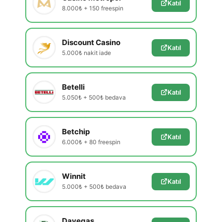
Katıl
8.000₺ + 150 freespin
Discount Casino
Katıl
5.000₺ nakit iade
Betelli
Katıl
5.050₺ + 500₺ bedava
Betchip
Katıl
6.000₺ + 80 freespin
Winnit
Katıl
5.000₺ + 500₺ bedava
Davegas