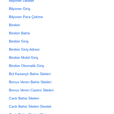
Bilyoner Destek
Bilyoner Giriş
Bilyoner Para Çekme
Birebin
Birebin Bahis
Birebin Giriş
Birebin Giriş Adresi
Birebin Mobil Giriş
Birebin Otomatik Giriş
Bol Kazançlı Bahis Siteleri
Bonus Veren Bahis Siteleri
Bonus Veren Casino Siteleri
Canlı Bahis Siteleri
Canlı Bahis Siteleri Destek