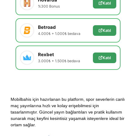
Katıl
%300 Bonus
Betroad
Katıl
4.000₺ + 1.000₺ bedava
Rexbet
Katıl
3.000₺ + 1.500₺ bedava
Mobilbahis için hazırlanan bu platform, spor severlerin canlı
maç yayınlarına hızlı ve kolay erişebilmesi için
tasarlanmıştır. Güncel yayın bağlantıları ve pratik kullanım
sunarak maç keyfini kesintisiz yaşamak isteyenlere ideal bir
ortam sağlar.