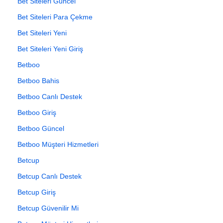
Bet Siteleri Güncel
Bet Siteleri Para Çekme
Bet Siteleri Yeni
Bet Siteleri Yeni Giriş
Betboo
Betboo Bahis
Betboo Canlı Destek
Betboo Giriş
Betboo Güncel
Betboo Müşteri Hizmetleri
Betcup
Betcup Canlı Destek
Betcup Giriş
Betcup Güvenilir Mi