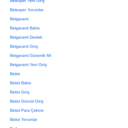
Betexper Yeni Giriş
Betexper Yorumlar
Betgaranti
Betgaranti Bahis
Betgaranti Destek
Betgaranti Giriş
Betgaranti Güvenilir Mi
Betgaranti Yeni Giriş
Betist
Betist Bahis
Betist Giriş
Betist Güncel Giriş
Betist Para Çekme
Betist Yorumlar