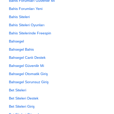
Bahis Forumları Güvenilir Mi
Bahis Forumları Yeni
Bahis Siteleri
Bahis Siteleri Oyunları
Bahis Sitelerinde Freespin
Bahsegel
Bahsegel Bahis
Bahsegel Canlı Destek
Bahsegel Güvenilir Mi
Bahsegel Otomatik Giriş
Bahsegel Sorunsuz Giriş
Bet Siteleri
Bet Siteleri Destek
Bet Siteleri Giriş