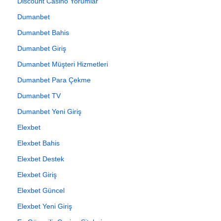
Discount Casino Yorumlar
Dumanbet
Dumanbet Bahis
Dumanbet Giriş
Dumanbet Müşteri Hizmetleri
Dumanbet Para Çekme
Dumanbet TV
Dumanbet Yeni Giriş
Elexbet
Elexbet Bahis
Elexbet Destek
Elexbet Giriş
Elexbet Güncel
Elexbet Yeni Giriş