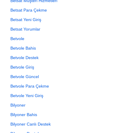
Betsat Müşteri Hizmetleri
Betsat Para Çekme
Betsat Yeni Giriş
Betsat Yorumlar
Betvole
Betvole Bahis
Betvole Destek
Betvole Giriş
Betvole Güncel
Betvole Para Çekme
Betvole Yeni Giriş
Bilyoner
Bilyoner Bahis
Bilyoner Canlı Destek