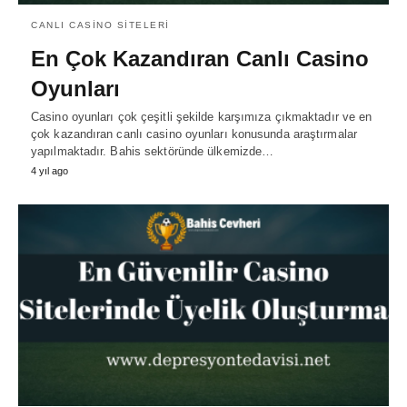
CANLI CASINO SITELERI
En Çok Kazandıran Canlı Casino
Oyunları
Casino oyunları çok çeşitli şekilde karşımıza çıkmaktadır ve en
çok kazandıran canlı casino oyunları konusunda araştırmalar
yapılmaktadır. Bahis sektöründe ülkemizde…
4 yıl ago