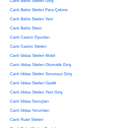
Canlı Bahis Siteleri Giriş
Canlı Bahis Siteleri Para Çekme
Canlı Bahis Siteleri Yeni
Canlı Bahis Sitesi
Canlı Casino Oyunları
Canlı Casino Siteleri
Canlı İddaa Siteleri Mobil
Canlı İddaa Siteleri Otomatik Giriş
Canlı İddaa Siteleri Sorunsuz Giriş
Canlı İddaa Siteleri Üyelik
Canlı İddaa Siteleri Yeni Giriş
Canlı İddaa Sonuçları
Canlı İddaa Yorumları
Canlı Rulet Siteleri