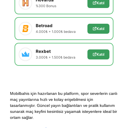
Katıl
%300 Bonus
Betroad
Katıl
4.000₺ + 1.000₺ bedava
Rexbet
Katıl
3.000₺ + 1.500₺ bedava
Mobilbahis için hazırlanan bu platform, spor severlerin canlı
maç yayınlarına hızlı ve kolay erişebilmesi için
tasarlanmıştır. Güncel yayın bağlantıları ve pratik kullanım
sunarak maç keyfini kesintisiz yaşamak isteyenlere ideal bir
ortam sağlar.