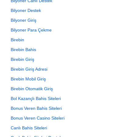
Bilyoner Canlı Destek
Bilyoner Destek
Bilyoner Giriş
Bilyoner Para Çekme
Birebin
Birebin Bahis
Birebin Giriş
Birebin Giriş Adresi
Birebin Mobil Giriş
Birebin Otomatik Giriş
Bol Kazançlı Bahis Siteleri
Bonus Veren Bahis Siteleri
Bonus Veren Casino Siteleri
Canlı Bahis Siteleri