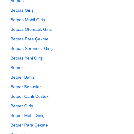
Betpas
Betpas Giriş
Betpas Mobil Giriş
Betpas Otomatik Giriş
Betpas Para Çekme
Betpas Sorunsuz Giriş
Betpas Yeni Giriş
Betper
Betper Bahis
Betper Bonuslar
Betper Canlı Destek
Betper Giriş
Betper Mobil Giriş
Betper Para Çekme