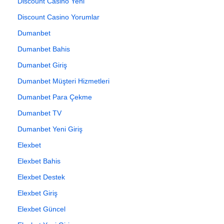
Discount Casino Yeni
Discount Casino Yorumlar
Dumanbet
Dumanbet Bahis
Dumanbet Giriş
Dumanbet Müşteri Hizmetleri
Dumanbet Para Çekme
Dumanbet TV
Dumanbet Yeni Giriş
Elexbet
Elexbet Bahis
Elexbet Destek
Elexbet Giriş
Elexbet Güncel