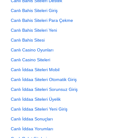
Canlı Bahis Siteleri Destek
Canlı Bahis Siteleri Giriş
Canlı Bahis Siteleri Para Çekme
Canlı Bahis Siteleri Yeni
Canlı Bahis Sitesi
Canlı Casino Oyunları
Canlı Casino Siteleri
Canlı İddaa Siteleri Mobil
Canlı İddaa Siteleri Otomatik Giriş
Canlı İddaa Siteleri Sorunsuz Giriş
Canlı İddaa Siteleri Üyelik
Canlı İddaa Siteleri Yeni Giriş
Canlı İddaa Sonuçları
Canlı İddaa Yorumları