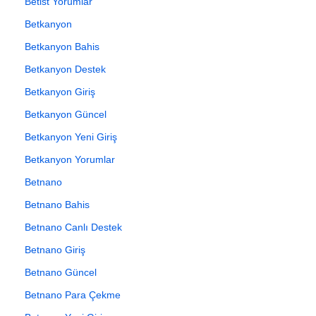
Betist Yorumlar
Betkanyon
Betkanyon Bahis
Betkanyon Destek
Betkanyon Giriş
Betkanyon Güncel
Betkanyon Yeni Giriş
Betkanyon Yorumlar
Betnano
Betnano Bahis
Betnano Canlı Destek
Betnano Giriş
Betnano Güncel
Betnano Para Çekme