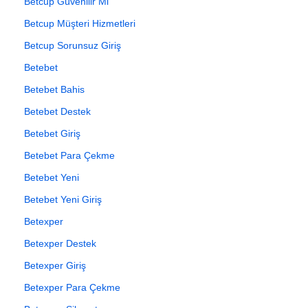
Betcup Güvenilir Mi
Betcup Müşteri Hizmetleri
Betcup Sorunsuz Giriş
Betebet
Betebet Bahis
Betebet Destek
Betebet Giriş
Betebet Para Çekme
Betebet Yeni
Betebet Yeni Giriş
Betexper
Betexper Destek
Betexper Giriş
Betexper Para Çekme