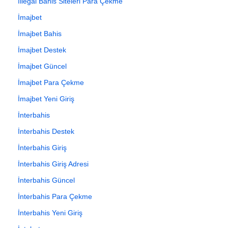
İllegal Bahis Siteleri Para Çekme
İmajbet
İmajbet Bahis
İmajbet Destek
İmajbet Güncel
İmajbet Para Çekme
İmajbet Yeni Giriş
İnterbahis
İnterbahis Destek
İnterbahis Giriş
İnterbahis Giriş Adresi
İnterbahis Güncel
İnterbahis Para Çekme
İnterbahis Yeni Giriş