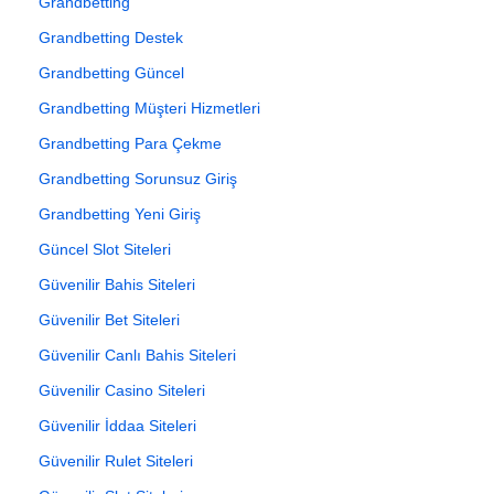
Grandbetting
Grandbetting Destek
Grandbetting Güncel
Grandbetting Müşteri Hizmetleri
Grandbetting Para Çekme
Grandbetting Sorunsuz Giriş
Grandbetting Yeni Giriş
Güncel Slot Siteleri
Güvenilir Bahis Siteleri
Güvenilir Bet Siteleri
Güvenilir Canlı Bahis Siteleri
Güvenilir Casino Siteleri
Güvenilir İddaa Siteleri
Güvenilir Rulet Siteleri