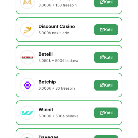
Katıl
8.000₺ + 150 freespin
Discount Casino
Katıl
5.000₺ nakit iade
Betelli
Katıl
5.050₺ + 500₺ bedava
Betchip
Katıl
6.000₺ + 80 freespin
Winnit
Katıl
5.000₺ + 500₺ bedava
Davegas