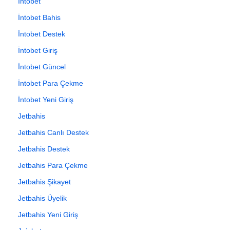
İntobet
İntobet Bahis
İntobet Destek
İntobet Giriş
İntobet Güncel
İntobet Para Çekme
İntobet Yeni Giriş
Jetbahis
Jetbahis Canlı Destek
Jetbahis Destek
Jetbahis Para Çekme
Jetbahis Şikayet
Jetbahis Üyelik
Jetbahis Yeni Giriş