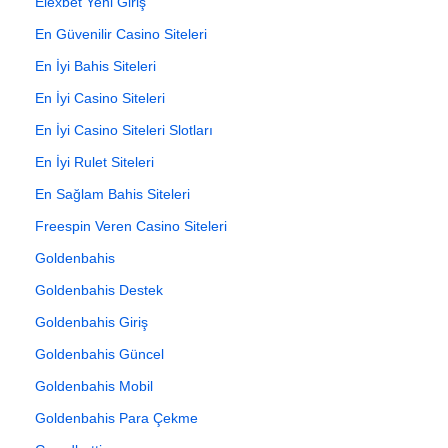
Elexbet Yeni Giriş
En Güvenilir Casino Siteleri
En İyi Bahis Siteleri
En İyi Casino Siteleri
En İyi Casino Siteleri Slotları
En İyi Rulet Siteleri
En Sağlam Bahis Siteleri
Freespin Veren Casino Siteleri
Goldenbahis
Goldenbahis Destek
Goldenbahis Giriş
Goldenbahis Güncel
Goldenbahis Mobil
Goldenbahis Para Çekme