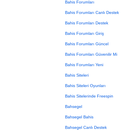
Bahis Forumları
Bahis Forumları Canlı Destek
Bahis Forumları Destek
Bahis Forumları Giriş
Bahis Forumları Güncel
Bahis Forumları Güvenilir Mi
Bahis Forumları Yeni
Bahis Siteleri
Bahis Siteleri Oyunları
Bahis Sitelerinde Freespin
Bahsegel
Bahsegel Bahis
Bahsegel Canlı Destek