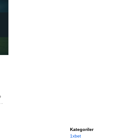
e
a…
Kategoriler
1xbet