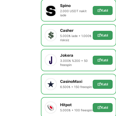
Spino
Katıl
2.000 USDT nakit
iade
Casher
Katıl
5.000₺ iade + 1.000₺
risksiz
Jokera
Katıl
3.000₺ %200 + 50
freespin
CasinoMaxi
Katıl
6.500₺ + 150 freespin
Hitpot
Katıl
5.000₺ + 100 freespin