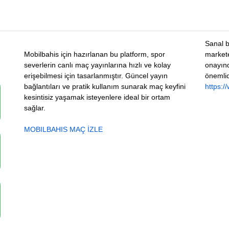
Sanal b
Mobilbahis için hazırlanan bu platform, spor
markete
severlerin canlı maç yayınlarına hızlı ve kolay
onayınd
erişebilmesi için tasarlanmıştır. Güncel yayın
önemlid
bağlantıları ve pratik kullanım sunarak maç keyfini
https:/
kesintisiz yaşamak isteyenlere ideal bir ortam
sağlar.
MOBILBAHIS MAÇ İZLE