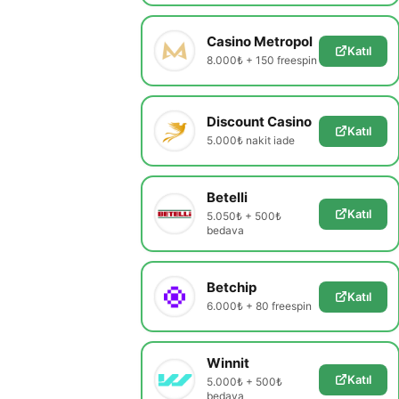
Casino Metropol
Katıl
8.000₺ + 150 freespin
Discount Casino
Katıl
5.000₺ nakit iade
Betelli
Katıl
5.050₺ + 500₺
bedava
Betchip
Katıl
6.000₺ + 80 freespin
Winnit
Katıl
5.000₺ + 500₺
bedava