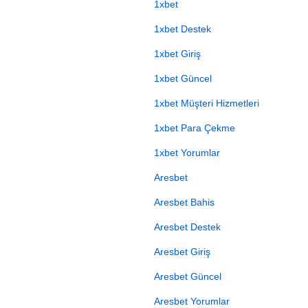
1xbet
1xbet Destek
1xbet Giriş
1xbet Güncel
1xbet Müşteri Hizmetleri
1xbet Para Çekme
1xbet Yorumlar
Aresbet
Aresbet Bahis
Aresbet Destek
Aresbet Giriş
Aresbet Güncel
Aresbet Yorumlar