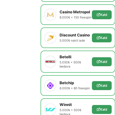
Casino Metropol
Katıl
8.000₺ + 150 freespin
Discount Casino
Katıl
5.000₺ nakit iade
Betelli
Katıl
5.050₺ + 500₺
bedava
Betchip
Katıl
6.000₺ + 80 freespin
Winnit
Katıl
5.000₺ + 500₺
bedava