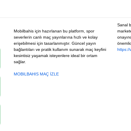
Sanal b
Mobilbahis için hazırlanan bu platform, spor
markete
severlerin canlı maç yayınlarına hızlı ve kolay
onayınd
erişebilmesi için tasarlanmıştır. Güncel yayın
önemlid
bağlantıları ve pratik kullanım sunarak maç keyfini
https:/
kesintisiz yaşamak isteyenlere ideal bir ortam
sağlar.
MOBILBAHIS MAÇ İZLE