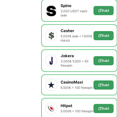
Spino
Katıl
2.000 USDT nakit
iade
Casher
Katıl
5.000₺ iade + 1.000₺
risksiz
Jokera
Katıl
3.000₺ %200 + 50
freespin
CasinoMaxi
Katıl
6.500₺ + 150 freespin
Hitpot
Katıl
5.000₺ + 100 freespin