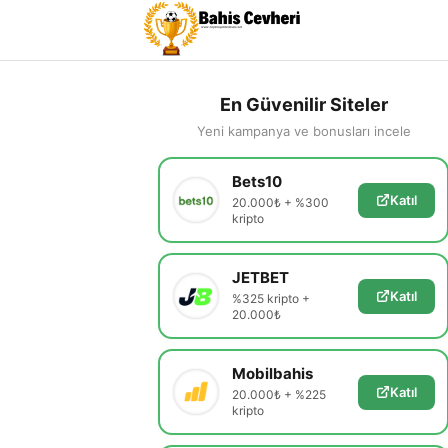
En Güvenilir Siteler
Yeni kampanya ve bonusları incele
Bets10
Katıl
20.000₺ + %300
kripto
JETBET
Katıl
%325 kripto +
20.000₺
Mobilbahis
Katıl
20.000₺ + %225
kripto