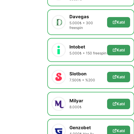
Davegas
Katıl
5.000₺ + 300
freespin
Intobet
Katıl
5.000₺ + 150 freespin
Slotbon
Katıl
7.500₺ + %200
Milyar
Katıl
8.000₺
Genzobet
Katıl
4.000₺ Her Ay