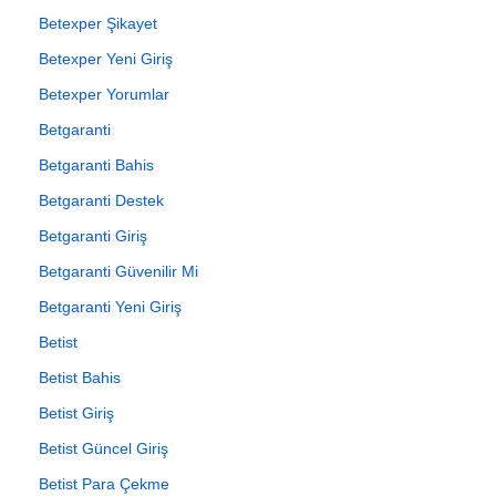
Betexper Şikayet
Betexper Yeni Giriş
Betexper Yorumlar
Betgaranti
Betgaranti Bahis
Betgaranti Destek
Betgaranti Giriş
Betgaranti Güvenilir Mi
Betgaranti Yeni Giriş
Betist
Betist Bahis
Betist Giriş
Betist Güncel Giriş
Betist Para Çekme