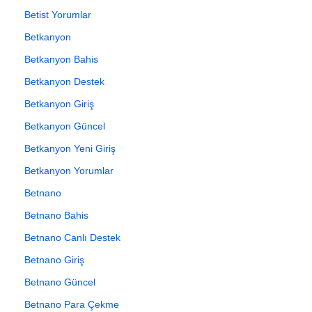
Betist Yorumlar
Betkanyon
Betkanyon Bahis
Betkanyon Destek
Betkanyon Giriş
Betkanyon Güncel
Betkanyon Yeni Giriş
Betkanyon Yorumlar
Betnano
Betnano Bahis
Betnano Canlı Destek
Betnano Giriş
Betnano Güncel
Betnano Para Çekme