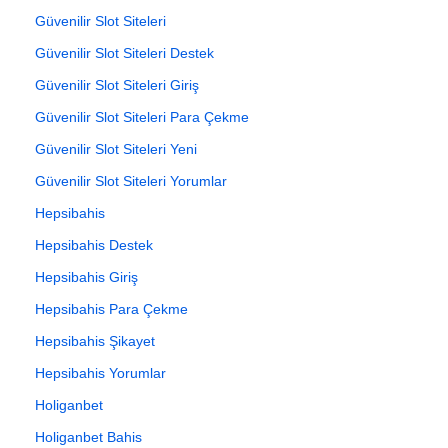
Güvenilir Slot Siteleri
Güvenilir Slot Siteleri Destek
Güvenilir Slot Siteleri Giriş
Güvenilir Slot Siteleri Para Çekme
Güvenilir Slot Siteleri Yeni
Güvenilir Slot Siteleri Yorumlar
Hepsibahis
Hepsibahis Destek
Hepsibahis Giriş
Hepsibahis Para Çekme
Hepsibahis Şikayet
Hepsibahis Yorumlar
Holiganbet
Holiganbet Bahis