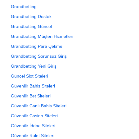
Grandbetting
Grandbetting Destek
Grandbetting Güncel
Grandbetting Müşteri Hizmetleri
Grandbetting Para Çekme
Grandbetting Sorunsuz Giriş
Grandbetting Yeni Giriş
Güncel Slot Siteleri
Güvenilir Bahis Siteleri
Güvenilir Bet Siteleri
Güvenilir Canlı Bahis Siteleri
Güvenilir Casino Siteleri
Güvenilir İddaa Siteleri
Güvenilir Rulet Siteleri