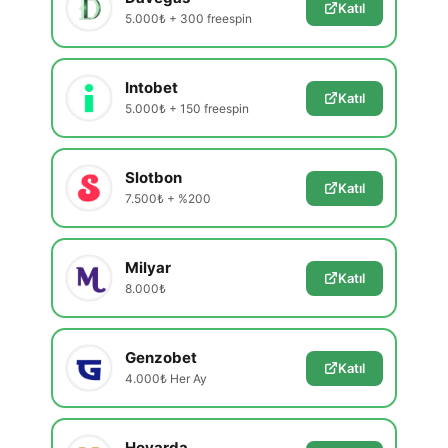
Katıl
5.000₺ + 300 freespin
Intobet
Katıl
5.000₺ + 150 freespin
Slotbon
Katıl
7.500₺ + %200
Milyar
Katıl
8.000₺
Genzobet
Katıl
4.000₺ Her Ay
Hovarda