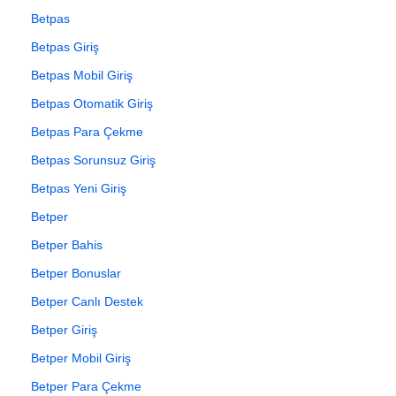
Betpas
Betpas Giriş
Betpas Mobil Giriş
Betpas Otomatik Giriş
Betpas Para Çekme
Betpas Sorunsuz Giriş
Betpas Yeni Giriş
Betper
Betper Bahis
Betper Bonuslar
Betper Canlı Destek
Betper Giriş
Betper Mobil Giriş
Betper Para Çekme