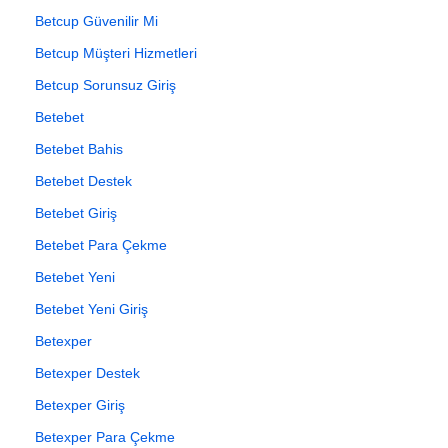
Betcup Güvenilir Mi
Betcup Müşteri Hizmetleri
Betcup Sorunsuz Giriş
Betebet
Betebet Bahis
Betebet Destek
Betebet Giriş
Betebet Para Çekme
Betebet Yeni
Betebet Yeni Giriş
Betexper
Betexper Destek
Betexper Giriş
Betexper Para Çekme