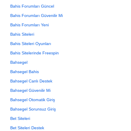
Bahis Forumları Güncel
Bahis Forumları Güvenilir Mi
Bahis Forumları Yeni
Bahis Siteleri
Bahis Siteleri Oyunları
Bahis Sitelerinde Freespin
Bahsegel
Bahsegel Bahis
Bahsegel Canlı Destek
Bahsegel Güvenilir Mi
Bahsegel Otomatik Giriş
Bahsegel Sorunsuz Giriş
Bet Siteleri
Bet Siteleri Destek