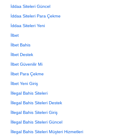
İddaa Siteleri Güncel
İddaa Siteleri Para Çekme
İddaa Siteleri Yeni
İlbet
İlbet Bahis
İlbet Destek
İlbet Güvenilir Mi
İlbet Para Çekme
İlbet Yeni Giriş
İllegal Bahis Siteleri
İllegal Bahis Siteleri Destek
İllegal Bahis Siteleri Giriş
İllegal Bahis Siteleri Güncel
İllegal Bahis Siteleri Müşteri Hizmetleri