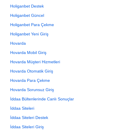
Holiganbet Destek
Holiganbet Güncel
Holiganbet Para Çekme
Holiganbet Yeni Giriş
Hovarda
Hovarda Mobil Giriş
Hovarda Müşteri Hizmetleri
Hovarda Otomatik Giriş
Hovarda Para Çekme
Hovarda Sorunsuz Giriş
İddaa Bültenlerinde Canlı Sonuçlar
İddaa Siteleri
İddaa Siteleri Destek
İddaa Siteleri Giriş