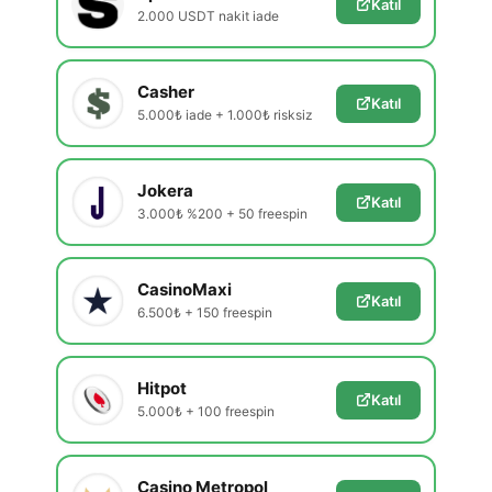
Katıl
2.000 USDT nakit iade
Casher
Katıl
5.000₺ iade + 1.000₺ risksiz
Jokera
Katıl
3.000₺ %200 + 50 freespin
CasinoMaxi
Katıl
6.500₺ + 150 freespin
Hitpot
Katıl
5.000₺ + 100 freespin
Casino Metropol