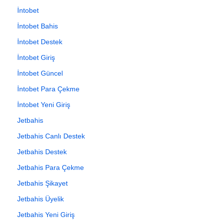
İntobet
İntobet Bahis
İntobet Destek
İntobet Giriş
İntobet Güncel
İntobet Para Çekme
İntobet Yeni Giriş
Jetbahis
Jetbahis Canlı Destek
Jetbahis Destek
Jetbahis Para Çekme
Jetbahis Şikayet
Jetbahis Üyelik
Jetbahis Yeni Giriş