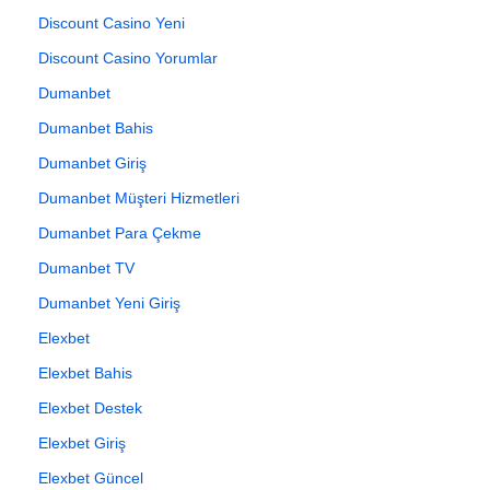
Discount Casino Yeni
Discount Casino Yorumlar
Dumanbet
Dumanbet Bahis
Dumanbet Giriş
Dumanbet Müşteri Hizmetleri
Dumanbet Para Çekme
Dumanbet TV
Dumanbet Yeni Giriş
Elexbet
Elexbet Bahis
Elexbet Destek
Elexbet Giriş
Elexbet Güncel