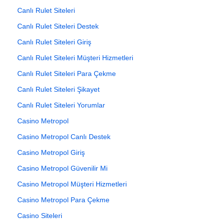
Canlı Rulet Siteleri
Canlı Rulet Siteleri Destek
Canlı Rulet Siteleri Giriş
Canlı Rulet Siteleri Müşteri Hizmetleri
Canlı Rulet Siteleri Para Çekme
Canlı Rulet Siteleri Şikayet
Canlı Rulet Siteleri Yorumlar
Casino Metropol
Casino Metropol Canlı Destek
Casino Metropol Giriş
Casino Metropol Güvenilir Mi
Casino Metropol Müşteri Hizmetleri
Casino Metropol Para Çekme
Casino Siteleri