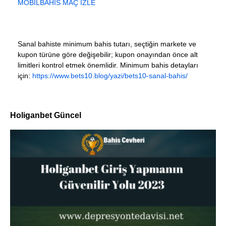
MOBILBAHIS MAÇ İZLE
Sanal bahiste minimum bahis tutarı, seçtiğin markete ve
kupon türüne göre değişebilir; kupon onayından önce alt
limitleri kontrol etmek önemlidir. Minimum bahis detayları
için:
https://www.bets10.blog/yazi/bets10-sanal-bahis/
Holiganbet Güncel