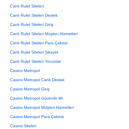
Canlı Rulet Siteleri
Canlı Rulet Siteleri Destek
Canlı Rulet Siteleri Giriş
Canlı Rulet Siteleri Müşteri Hizmetleri
Canlı Rulet Siteleri Para Çekme
Canlı Rulet Siteleri Şikayet
Canlı Rulet Siteleri Yorumlar
Casino Metropol
Casino Metropol Canlı Destek
Casino Metropol Giriş
Casino Metropol Güvenilir Mi
Casino Metropol Müşteri Hizmetleri
Casino Metropol Para Çekme
Casino Siteleri