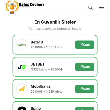
En Güvenilir Siteler
Yeni kampanya ve bonusları incele
Type
Bets10
your
Katıl
searc
20.000₺ + %300 kripto
query
and
hit
enter:
JETBET
Katıl
%325 kripto + 20.000₺
Mobilbahis
Katıl
20.000₺ + %225 kripto
Spino