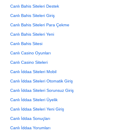
Canlı Bahis Siteleri Destek
Canlı Bahis Siteleri Giriş
Canlı Bahis Siteleri Para Çekme
Canlı Bahis Siteleri Yeni
Canlı Bahis Sitesi
Canlı Casino Oyunları
Canlı Casino Siteleri
Canlı İddaa Siteleri Mobil
Canlı İddaa Siteleri Otomatik Giriş
Canlı İddaa Siteleri Sorunsuz Giriş
Canlı İddaa Siteleri Üyelik
Canlı İddaa Siteleri Yeni Giriş
Canlı İddaa Sonuçları
Canlı İddaa Yorumları