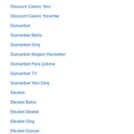
Discount Casino Yeni
Discount Casino Yorumlar
Dumanbet
Dumanbet Bahis
Dumanbet Giriş
Dumanbet Müşteri Hizmetleri
Dumanbet Para Çekme
Dumanbet TV
Dumanbet Yeni Giriş
Elexbet
Elexbet Bahis
Elexbet Destek
Elexbet Giriş
Elexbet Güncel