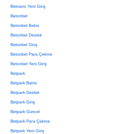
Betnano Yeni Giriş
Betonbet
Betonbet Bahis
Betonbet Destek
Betonbet Giriş
Betonbet Para Çekme
Betonbet Yeni Giriş
Betpark
Betpark Bahis
Betpark Destek
Betpark Giriş
Betpark Güncel
Betpark Para Çekme
Betpark Yeni Giriş