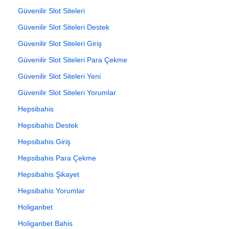
Güvenilir Slot Siteleri
Güvenilir Slot Siteleri Destek
Güvenilir Slot Siteleri Giriş
Güvenilir Slot Siteleri Para Çekme
Güvenilir Slot Siteleri Yeni
Güvenilir Slot Siteleri Yorumlar
Hepsibahis
Hepsibahis Destek
Hepsibahis Giriş
Hepsibahis Para Çekme
Hepsibahis Şikayet
Hepsibahis Yorumlar
Holiganbet
Holiganbet Bahis