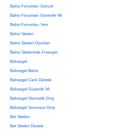
Bahis Forumları Güncel
Bahis Forumları Güvenilir Mi
Bahis Forumları Yeni
Bahis Siteleri
Bahis Siteleri Oyunları
Bahis Sitelerinde Freespin
Bahsegel
Bahsegel Bahis
Bahsegel Canlı Destek
Bahsegel Güvenilir Mi
Bahsegel Otomatik Giriş
Bahsegel Sorunsuz Giriş
Bet Siteleri
Bet Siteleri Destek