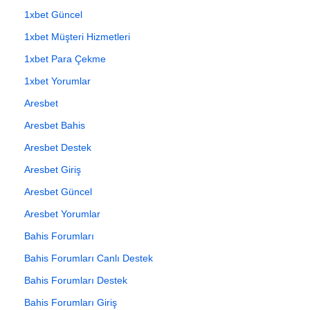
1xbet Güncel
1xbet Müşteri Hizmetleri
1xbet Para Çekme
1xbet Yorumlar
Aresbet
Aresbet Bahis
Aresbet Destek
Aresbet Giriş
Aresbet Güncel
Aresbet Yorumlar
Bahis Forumları
Bahis Forumları Canlı Destek
Bahis Forumları Destek
Bahis Forumları Giriş