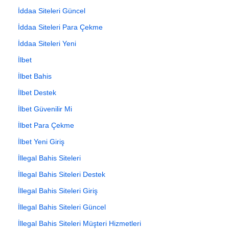
İddaa Siteleri Güncel
İddaa Siteleri Para Çekme
İddaa Siteleri Yeni
İlbet
İlbet Bahis
İlbet Destek
İlbet Güvenilir Mi
İlbet Para Çekme
İlbet Yeni Giriş
İllegal Bahis Siteleri
İllegal Bahis Siteleri Destek
İllegal Bahis Siteleri Giriş
İllegal Bahis Siteleri Güncel
İllegal Bahis Siteleri Müşteri Hizmetleri