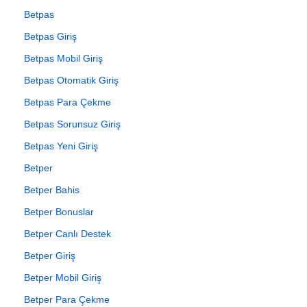
Betpas
Betpas Giriş
Betpas Mobil Giriş
Betpas Otomatik Giriş
Betpas Para Çekme
Betpas Sorunsuz Giriş
Betpas Yeni Giriş
Betper
Betper Bahis
Betper Bonuslar
Betper Canlı Destek
Betper Giriş
Betper Mobil Giriş
Betper Para Çekme