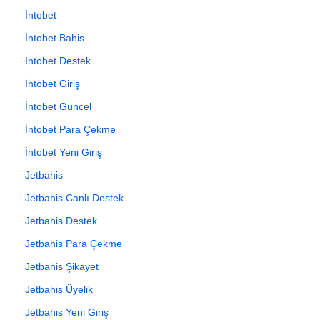
İntobet
İntobet Bahis
İntobet Destek
İntobet Giriş
İntobet Güncel
İntobet Para Çekme
İntobet Yeni Giriş
Jetbahis
Jetbahis Canlı Destek
Jetbahis Destek
Jetbahis Para Çekme
Jetbahis Şikayet
Jetbahis Üyelik
Jetbahis Yeni Giriş