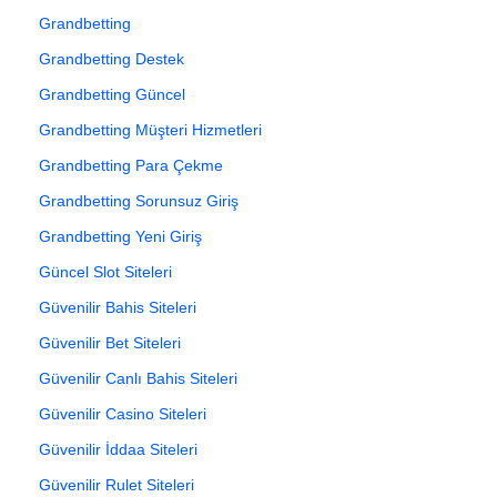
Grandbetting
Grandbetting Destek
Grandbetting Güncel
Grandbetting Müşteri Hizmetleri
Grandbetting Para Çekme
Grandbetting Sorunsuz Giriş
Grandbetting Yeni Giriş
Güncel Slot Siteleri
Güvenilir Bahis Siteleri
Güvenilir Bet Siteleri
Güvenilir Canlı Bahis Siteleri
Güvenilir Casino Siteleri
Güvenilir İddaa Siteleri
Güvenilir Rulet Siteleri