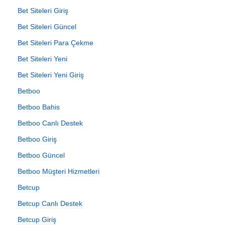
Bet Siteleri Giriş
Bet Siteleri Güncel
Bet Siteleri Para Çekme
Bet Siteleri Yeni
Bet Siteleri Yeni Giriş
Betboo
Betboo Bahis
Betboo Canlı Destek
Betboo Giriş
Betboo Güncel
Betboo Müşteri Hizmetleri
Betcup
Betcup Canlı Destek
Betcup Giriş