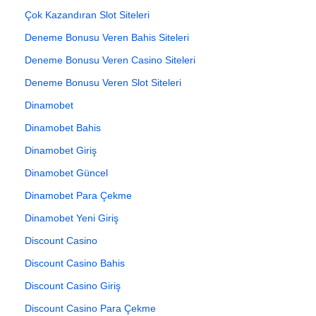
Çok Kazandıran Slot Siteleri
Deneme Bonusu Veren Bahis Siteleri
Deneme Bonusu Veren Casino Siteleri
Deneme Bonusu Veren Slot Siteleri
Dinamobet
Dinamobet Bahis
Dinamobet Giriş
Dinamobet Güncel
Dinamobet Para Çekme
Dinamobet Yeni Giriş
Discount Casino
Discount Casino Bahis
Discount Casino Giriş
Discount Casino Para Çekme