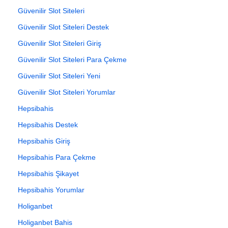
Güvenilir Slot Siteleri
Güvenilir Slot Siteleri Destek
Güvenilir Slot Siteleri Giriş
Güvenilir Slot Siteleri Para Çekme
Güvenilir Slot Siteleri Yeni
Güvenilir Slot Siteleri Yorumlar
Hepsibahis
Hepsibahis Destek
Hepsibahis Giriş
Hepsibahis Para Çekme
Hepsibahis Şikayet
Hepsibahis Yorumlar
Holiganbet
Holiganbet Bahis