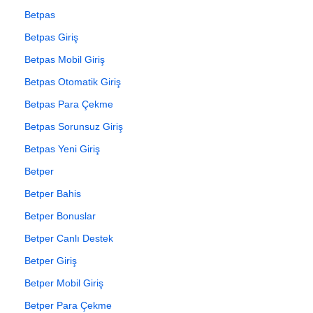
Betpas
Betpas Giriş
Betpas Mobil Giriş
Betpas Otomatik Giriş
Betpas Para Çekme
Betpas Sorunsuz Giriş
Betpas Yeni Giriş
Betper
Betper Bahis
Betper Bonuslar
Betper Canlı Destek
Betper Giriş
Betper Mobil Giriş
Betper Para Çekme