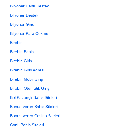
Bilyoner Canlı Destek
Bilyoner Destek
Bilyoner Giriş
Bilyoner Para Çekme
Birebin
Birebin Bahis
Birebin Giriş
Birebin Giriş Adresi
Birebin Mobil Giriş
Birebin Otomatik Giriş
Bol Kazançlı Bahis Siteleri
Bonus Veren Bahis Siteleri
Bonus Veren Casino Siteleri
Canlı Bahis Siteleri