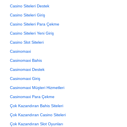
Casino Siteleri Destek
Casino Siteleri Giriş
Casino Siteleri Para Çekme
Casino Siteleri Yeni Giriş
Casino Slot Siteleri
Casinomaxi
Casinomaxi Bahis
Casinomaxi Destek
Casinomaxi Giriş
Casinomaxi Müşteri Hizmetleri
Casinomaxi Para Çekme
Çok Kazandıran Bahis Siteleri
Çok Kazandıran Casino Siteleri
Çok Kazandıran Slot Oyunları