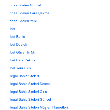
İddaa Siteleri Güncel
İddaa Siteleri Para Çekme
İddaa Siteleri Yeni
İlbet
İlbet Bahis
İlbet Destek
İlbet Güvenilir Mi
İlbet Para Çekme
İlbet Yeni Giriş
İllegal Bahis Siteleri
İllegal Bahis Siteleri Destek
İllegal Bahis Siteleri Giriş
İllegal Bahis Siteleri Güncel
İllegal Bahis Siteleri Müşteri Hizmetleri