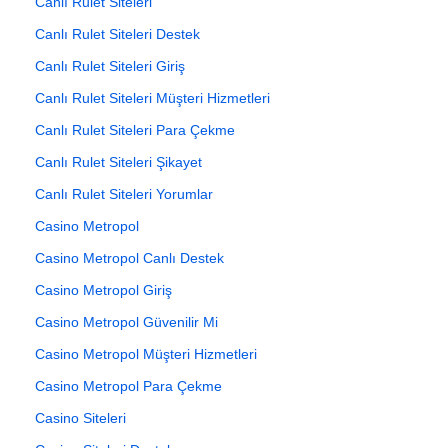
Canlı Rulet Siteleri
Canlı Rulet Siteleri Destek
Canlı Rulet Siteleri Giriş
Canlı Rulet Siteleri Müşteri Hizmetleri
Canlı Rulet Siteleri Para Çekme
Canlı Rulet Siteleri Şikayet
Canlı Rulet Siteleri Yorumlar
Casino Metropol
Casino Metropol Canlı Destek
Casino Metropol Giriş
Casino Metropol Güvenilir Mi
Casino Metropol Müşteri Hizmetleri
Casino Metropol Para Çekme
Casino Siteleri