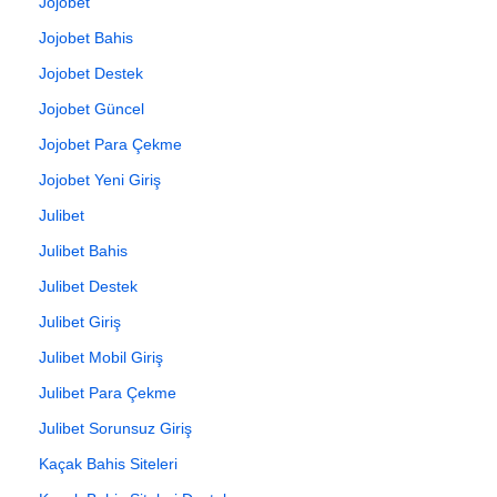
Jojobet
Jojobet Bahis
Jojobet Destek
Jojobet Güncel
Jojobet Para Çekme
Jojobet Yeni Giriş
Julibet
Julibet Bahis
Julibet Destek
Julibet Giriş
Julibet Mobil Giriş
Julibet Para Çekme
Julibet Sorunsuz Giriş
Kaçak Bahis Siteleri