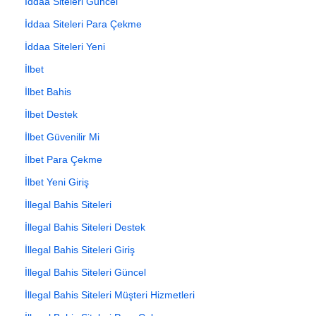
İddaa Siteleri Güncel
İddaa Siteleri Para Çekme
İddaa Siteleri Yeni
İlbet
İlbet Bahis
İlbet Destek
İlbet Güvenilir Mi
İlbet Para Çekme
İlbet Yeni Giriş
İllegal Bahis Siteleri
İllegal Bahis Siteleri Destek
İllegal Bahis Siteleri Giriş
İllegal Bahis Siteleri Güncel
İllegal Bahis Siteleri Müşteri Hizmetleri