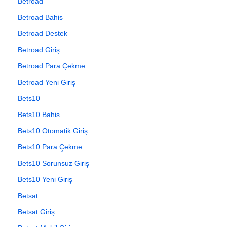
Betroad
Betroad Bahis
Betroad Destek
Betroad Giriş
Betroad Para Çekme
Betroad Yeni Giriş
Bets10
Bets10 Bahis
Bets10 Otomatik Giriş
Bets10 Para Çekme
Bets10 Sorunsuz Giriş
Bets10 Yeni Giriş
Betsat
Betsat Giriş