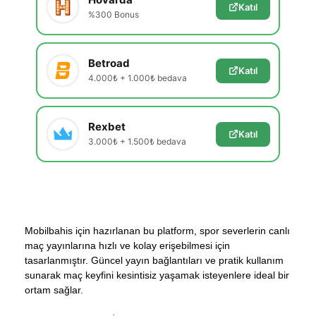
Katıl
%300 Bonus
Betroad
Katıl
4.000₺ + 1.000₺ bedava
Rexbet
Katıl
3.000₺ + 1.500₺ bedava
Mobilbahis için hazırlanan bu platform, spor severlerin canlı
maç yayınlarına hızlı ve kolay erişebilmesi için
tasarlanmıştır. Güncel yayın bağlantıları ve pratik kullanım
sunarak maç keyfini kesintisiz yaşamak isteyenlere ideal bir
ortam sağlar.