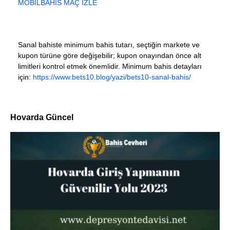
MOBILBAHIS MAÇ İZLE
Sanal bahiste minimum bahis tutarı, seçtiğin markete ve
kupon türüne göre değişebilir; kupon onayından önce alt
limitleri kontrol etmek önemlidir. Minimum bahis detayları
için:
https://www.bets10.blog/yazi/bets10-sanal-bahis/
Hovarda Güncel