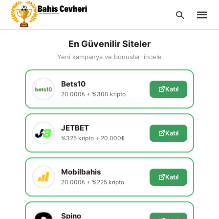
En Güvenilir Siteler
Yeni kampanya ve bonusları incele
Type
Bets10
your
Katıl
searc
20.000₺ + %300 kripto
query
and
hit
enter:
JETBET
Katıl
%325 kripto + 20.000₺
Mobilbahis
Katıl
20.000₺ + %225 kripto
Spino