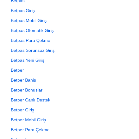
Betpas
Betpas Giriş
Betpas Mobil Giriş
Betpas Otomatik Giriş
Betpas Para Çekme
Betpas Sorunsuz Giriş
Betpas Yeni Giriş
Betper
Betper Bahis
Betper Bonuslar
Betper Canlı Destek
Betper Giriş
Betper Mobil Giriş
Betper Para Çekme