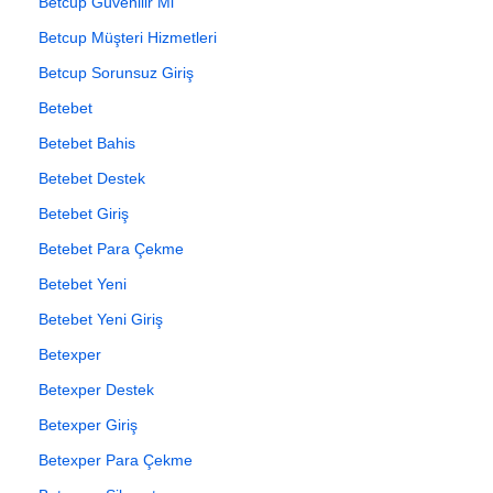
Betcup Güvenilir Mi
Betcup Müşteri Hizmetleri
Betcup Sorunsuz Giriş
Betebet
Betebet Bahis
Betebet Destek
Betebet Giriş
Betebet Para Çekme
Betebet Yeni
Betebet Yeni Giriş
Betexper
Betexper Destek
Betexper Giriş
Betexper Para Çekme