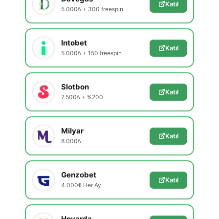
Katıl
5.000₺ + 300 freespin
Intobet
Katıl
5.000₺ + 150 freespin
Slotbon
Katıl
7.500₺ + %200
Milyar
Katıl
8.000₺
Genzobet
Katıl
4.000₺ Her Ay
Hovarda