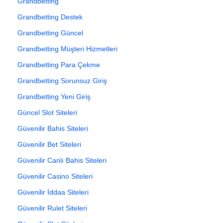
Grandbetting
Grandbetting Destek
Grandbetting Güncel
Grandbetting Müşteri Hizmetleri
Grandbetting Para Çekme
Grandbetting Sorunsuz Giriş
Grandbetting Yeni Giriş
Güncel Slot Siteleri
Güvenilir Bahis Siteleri
Güvenilir Bet Siteleri
Güvenilir Canlı Bahis Siteleri
Güvenilir Casino Siteleri
Güvenilir İddaa Siteleri
Güvenilir Rulet Siteleri