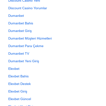
Discount Casino Yeni
Discount Casino Yorumlar
Dumanbet
Dumanbet Bahis
Dumanbet Giriş
Dumanbet Müşteri Hizmetleri
Dumanbet Para Çekme
Dumanbet TV
Dumanbet Yeni Giriş
Elexbet
Elexbet Bahis
Elexbet Destek
Elexbet Giriş
Elexbet Güncel