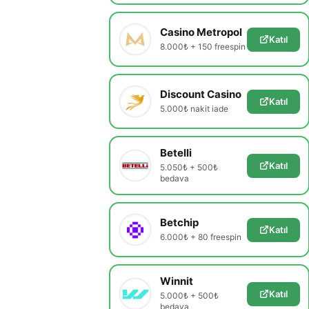
Casino Metropol
Katıl
8.000₺ + 150 freespin
Discount Casino
Katıl
5.000₺ nakit iade
Betelli
Katıl
5.050₺ + 500₺
bedava
Betchip
Katıl
6.000₺ + 80 freespin
Winnit
Katıl
5.000₺ + 500₺
bedava