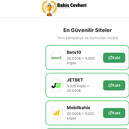
En Güvenilir Siteler
Yeni kampanya ve bonusları incele
Bets10
Katıl
20.000₺ + %300
kripto
JETBET
Katıl
%325 kripto +
20.000₺
Mobilbahis
Katıl
20.000₺ + %225
kripto