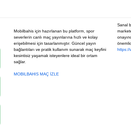
Sanal b
Mobilbahis için hazırlanan bu platform, spor
markete
severlerin canlı maç yayınlarına hızlı ve kolay
onayınd
erişebilmesi için tasarlanmıştır. Güncel yayın
önemlid
bağlantıları ve pratik kullanım sunarak maç keyfini
https:/
kesintisiz yaşamak isteyenlere ideal bir ortam
sağlar.
MOBILBAHIS MAÇ İZLE