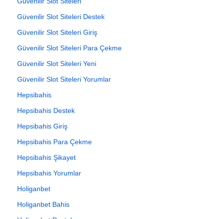
Güvenilir Slot Siteleri
Güvenilir Slot Siteleri Destek
Güvenilir Slot Siteleri Giriş
Güvenilir Slot Siteleri Para Çekme
Güvenilir Slot Siteleri Yeni
Güvenilir Slot Siteleri Yorumlar
Hepsibahis
Hepsibahis Destek
Hepsibahis Giriş
Hepsibahis Para Çekme
Hepsibahis Şikayet
Hepsibahis Yorumlar
Holiganbet
Holiganbet Bahis