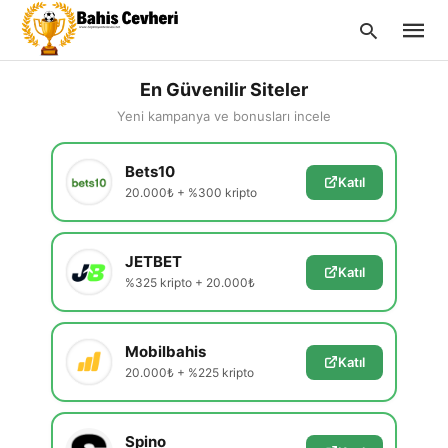
En Güvenilir Siteler
Yeni kampanya ve bonusları incele
Type
Bets10
your
Katıl
searc
20.000₺ + %300 kripto
query
and
hit
enter:
JETBET
Katıl
%325 kripto + 20.000₺
Mobilbahis
Katıl
20.000₺ + %225 kripto
Spino