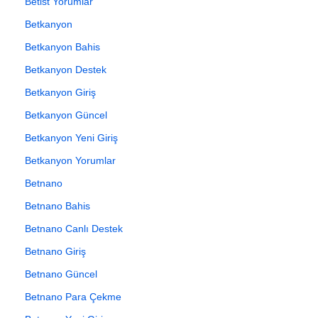
Betist Yorumlar
Betkanyon
Betkanyon Bahis
Betkanyon Destek
Betkanyon Giriş
Betkanyon Güncel
Betkanyon Yeni Giriş
Betkanyon Yorumlar
Betnano
Betnano Bahis
Betnano Canlı Destek
Betnano Giriş
Betnano Güncel
Betnano Para Çekme