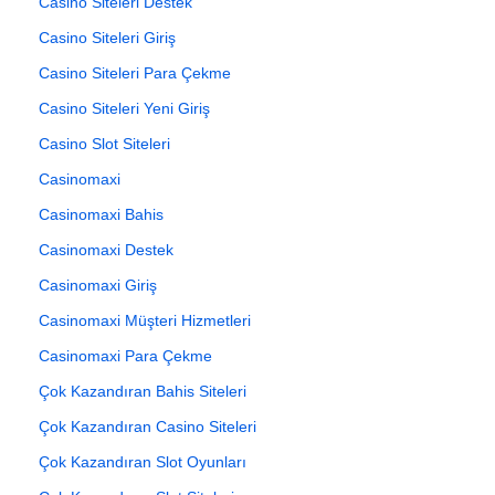
Casino Siteleri Destek
Casino Siteleri Giriş
Casino Siteleri Para Çekme
Casino Siteleri Yeni Giriş
Casino Slot Siteleri
Casinomaxi
Casinomaxi Bahis
Casinomaxi Destek
Casinomaxi Giriş
Casinomaxi Müşteri Hizmetleri
Casinomaxi Para Çekme
Çok Kazandıran Bahis Siteleri
Çok Kazandıran Casino Siteleri
Çok Kazandıran Slot Oyunları