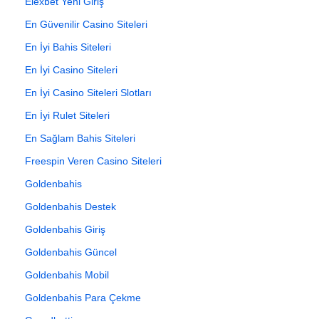
Elexbet Yeni Giriş
En Güvenilir Casino Siteleri
En İyi Bahis Siteleri
En İyi Casino Siteleri
En İyi Casino Siteleri Slotları
En İyi Rulet Siteleri
En Sağlam Bahis Siteleri
Freespin Veren Casino Siteleri
Goldenbahis
Goldenbahis Destek
Goldenbahis Giriş
Goldenbahis Güncel
Goldenbahis Mobil
Goldenbahis Para Çekme