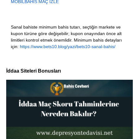
MOBILBAHIS MAÇ İZLE
Sanal bahiste minimum bahis tutarı, seçtiğin markete ve
kupon türüne göre değişebilir; kupon onayından önce alt
limitleri kontrol etmek önemlidir. Minimum bahis detayları
için:
https://www.bets10.blog/yazi/bets10-sanal-bahis/
İddaa Siteleri Bonusları