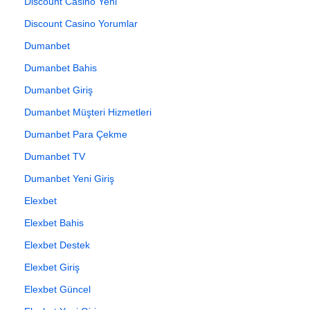
Discount Casino Yeni
Discount Casino Yorumlar
Dumanbet
Dumanbet Bahis
Dumanbet Giriş
Dumanbet Müşteri Hizmetleri
Dumanbet Para Çekme
Dumanbet TV
Dumanbet Yeni Giriş
Elexbet
Elexbet Bahis
Elexbet Destek
Elexbet Giriş
Elexbet Güncel