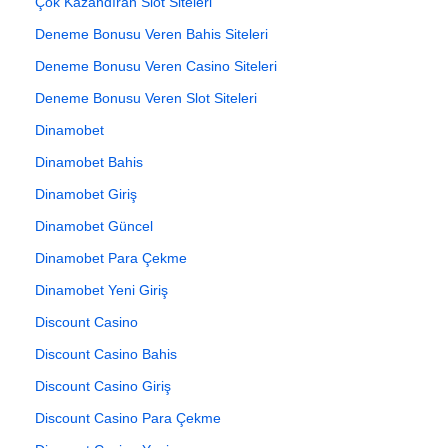
Çok Kazandıran Slot Siteleri
Deneme Bonusu Veren Bahis Siteleri
Deneme Bonusu Veren Casino Siteleri
Deneme Bonusu Veren Slot Siteleri
Dinamobet
Dinamobet Bahis
Dinamobet Giriş
Dinamobet Güncel
Dinamobet Para Çekme
Dinamobet Yeni Giriş
Discount Casino
Discount Casino Bahis
Discount Casino Giriş
Discount Casino Para Çekme