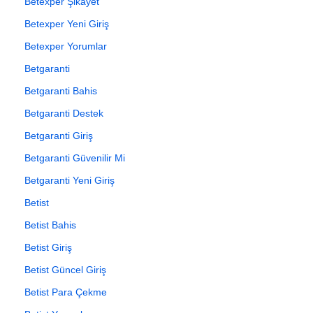
Betexper Şikayet
Betexper Yeni Giriş
Betexper Yorumlar
Betgaranti
Betgaranti Bahis
Betgaranti Destek
Betgaranti Giriş
Betgaranti Güvenilir Mi
Betgaranti Yeni Giriş
Betist
Betist Bahis
Betist Giriş
Betist Güncel Giriş
Betist Para Çekme