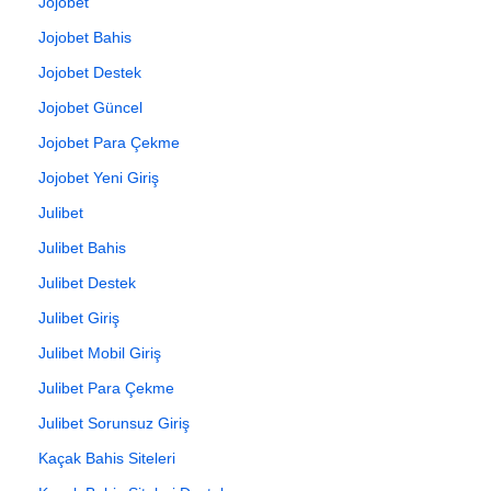
Jojobet
Jojobet Bahis
Jojobet Destek
Jojobet Güncel
Jojobet Para Çekme
Jojobet Yeni Giriş
Julibet
Julibet Bahis
Julibet Destek
Julibet Giriş
Julibet Mobil Giriş
Julibet Para Çekme
Julibet Sorunsuz Giriş
Kaçak Bahis Siteleri