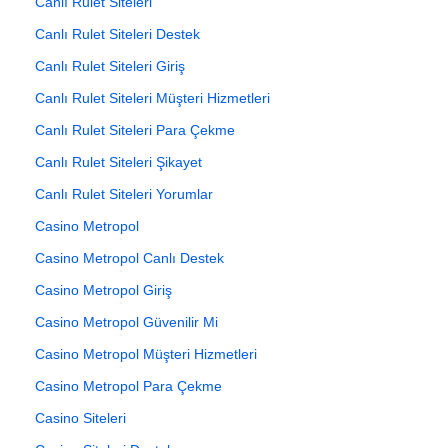
Canlı Rulet Siteleri
Canlı Rulet Siteleri Destek
Canlı Rulet Siteleri Giriş
Canlı Rulet Siteleri Müşteri Hizmetleri
Canlı Rulet Siteleri Para Çekme
Canlı Rulet Siteleri Şikayet
Canlı Rulet Siteleri Yorumlar
Casino Metropol
Casino Metropol Canlı Destek
Casino Metropol Giriş
Casino Metropol Güvenilir Mi
Casino Metropol Müşteri Hizmetleri
Casino Metropol Para Çekme
Casino Siteleri