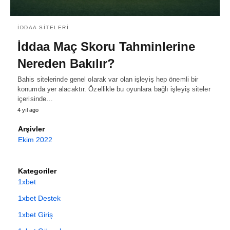
İDDAA SITELERI
İddaa Maç Skoru Tahminlerine
Nereden Bakılır?
Bahis sitelerinde genel olarak var olan işleyiş hep önemli bir
konumda yer alacaktır. Özellikle bu oyunlara bağlı işleyiş siteler
içerisinde…
4 yıl ago
Arşivler
Ekim 2022
Kategoriler
1xbet
1xbet Destek
1xbet Giriş