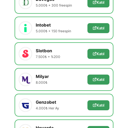
Katıl
5.000₺ + 300 freespin
Intobet
Katıl
5.000₺ + 150 freespin
Slotbon
Katıl
7.500₺ + %200
Milyar
Katıl
8.000₺
Genzobet
Katıl
4.000₺ Her Ay
Hovarda