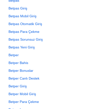
Betpas
Betpas Giriş
Betpas Mobil Giriş
Betpas Otomatik Giriş
Betpas Para Çekme
Betpas Sorunsuz Giriş
Betpas Yeni Giriş
Betper
Betper Bahis
Betper Bonuslar
Betper Canlı Destek
Betper Giriş
Betper Mobil Giriş
Betper Para Çekme