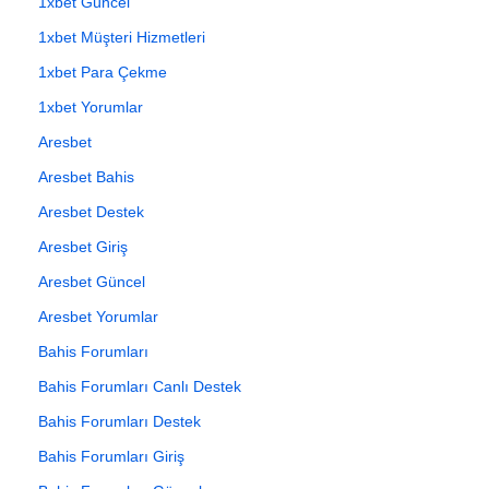
1xbet Güncel
1xbet Müşteri Hizmetleri
1xbet Para Çekme
1xbet Yorumlar
Aresbet
Aresbet Bahis
Aresbet Destek
Aresbet Giriş
Aresbet Güncel
Aresbet Yorumlar
Bahis Forumları
Bahis Forumları Canlı Destek
Bahis Forumları Destek
Bahis Forumları Giriş