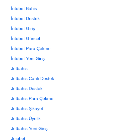
İntobet Bahis
İntobet Destek
İntobet Giriş
İntobet Güncel
İntobet Para Çekme
İntobet Yeni Giriş
Jetbahis
Jetbahis Canlı Destek
Jetbahis Destek
Jetbahis Para Çekme
Jetbahis Şikayet
Jetbahis Üyelik
Jetbahis Yeni Giriş
Jojobet