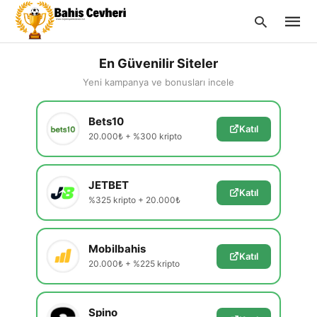
En Güvenilir Siteler
Yeni kampanya ve bonusları incele
Type
Bets10
your
Katıl
searc
20.000₺ + %300 kripto
query
and
hit
enter:
JETBET
Katıl
%325 kripto + 20.000₺
Mobilbahis
Katıl
20.000₺ + %225 kripto
Spino