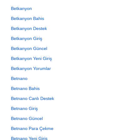
Betkanyon
Betkanyon Bahis
Betkanyon Destek
Betkanyon Giriş
Betkanyon Güncel
Betkanyon Yeni Giriş
Betkanyon Yorumlar
Betnano
Betnano Bahis
Betnano Canlı Destek
Betnano Giriş
Betnano Güncel
Betnano Para Çekme
Betnano Yeni Giriş