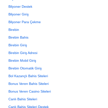
Bilyoner Destek
Bilyoner Giriş
Bilyoner Para Çekme
Birebin
Birebin Bahis
Birebin Giriş
Birebin Giriş Adresi
Birebin Mobil Giriş
Birebin Otomatik Giriş
Bol Kazançlı Bahis Siteleri
Bonus Veren Bahis Siteleri
Bonus Veren Casino Siteleri
Canlı Bahis Siteleri
Canlı Bahis Siteleri Destek