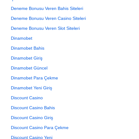
Deneme Bonusu Veren Bahis Siteleri
Deneme Bonusu Veren Casino Siteleri
Deneme Bonusu Veren Slot Siteleri
Dinamobet
Dinamobet Bahis
Dinamobet Giriş
Dinamobet Güncel
Dinamobet Para Çekme
Dinamobet Yeni Giriş
Discount Casino
Discount Casino Bahis
Discount Casino Giriş
Discount Casino Para Çekme
Discount Casino Yeni