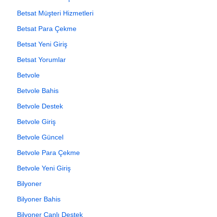
Betsat Müşteri Hizmetleri
Betsat Para Çekme
Betsat Yeni Giriş
Betsat Yorumlar
Betvole
Betvole Bahis
Betvole Destek
Betvole Giriş
Betvole Güncel
Betvole Para Çekme
Betvole Yeni Giriş
Bilyoner
Bilyoner Bahis
Bilyoner Canlı Destek