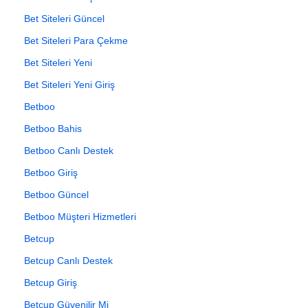
Bet Siteleri Güncel
Bet Siteleri Para Çekme
Bet Siteleri Yeni
Bet Siteleri Yeni Giriş
Betboo
Betboo Bahis
Betboo Canlı Destek
Betboo Giriş
Betboo Güncel
Betboo Müşteri Hizmetleri
Betcup
Betcup Canlı Destek
Betcup Giriş
Betcup Güvenilir Mi