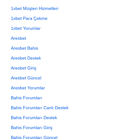
1xbet Müşteri Hizmetleri
1xbet Para Çekme
1xbet Yorumlar
Aresbet
Aresbet Bahis
Aresbet Destek
Aresbet Giriş
Aresbet Güncel
Aresbet Yorumlar
Bahis Forumları
Bahis Forumları Canlı Destek
Bahis Forumları Destek
Bahis Forumları Giriş
Bahis Forumları Güncel