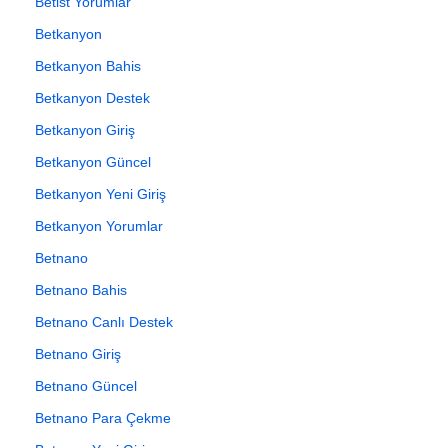
Betist Yorumlar
Betkanyon
Betkanyon Bahis
Betkanyon Destek
Betkanyon Giriş
Betkanyon Güncel
Betkanyon Yeni Giriş
Betkanyon Yorumlar
Betnano
Betnano Bahis
Betnano Canlı Destek
Betnano Giriş
Betnano Güncel
Betnano Para Çekme