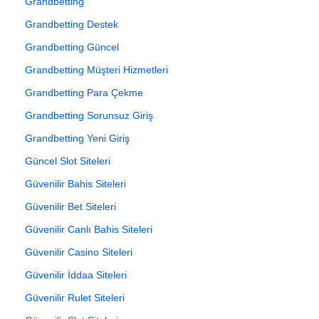
Grandbetting
Grandbetting Destek
Grandbetting Güncel
Grandbetting Müşteri Hizmetleri
Grandbetting Para Çekme
Grandbetting Sorunsuz Giriş
Grandbetting Yeni Giriş
Güncel Slot Siteleri
Güvenilir Bahis Siteleri
Güvenilir Bet Siteleri
Güvenilir Canlı Bahis Siteleri
Güvenilir Casino Siteleri
Güvenilir İddaa Siteleri
Güvenilir Rulet Siteleri