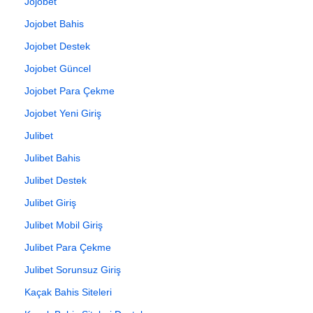
Jojobet
Jojobet Bahis
Jojobet Destek
Jojobet Güncel
Jojobet Para Çekme
Jojobet Yeni Giriş
Julibet
Julibet Bahis
Julibet Destek
Julibet Giriş
Julibet Mobil Giriş
Julibet Para Çekme
Julibet Sorunsuz Giriş
Kaçak Bahis Siteleri