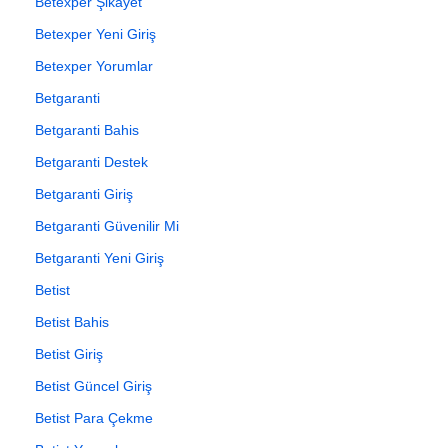
Betexper Şikayet
Betexper Yeni Giriş
Betexper Yorumlar
Betgaranti
Betgaranti Bahis
Betgaranti Destek
Betgaranti Giriş
Betgaranti Güvenilir Mi
Betgaranti Yeni Giriş
Betist
Betist Bahis
Betist Giriş
Betist Güncel Giriş
Betist Para Çekme