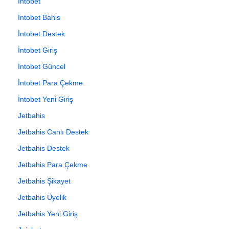
İntobet
İntobet Bahis
İntobet Destek
İntobet Giriş
İntobet Güncel
İntobet Para Çekme
İntobet Yeni Giriş
Jetbahis
Jetbahis Canlı Destek
Jetbahis Destek
Jetbahis Para Çekme
Jetbahis Şikayet
Jetbahis Üyelik
Jetbahis Yeni Giriş