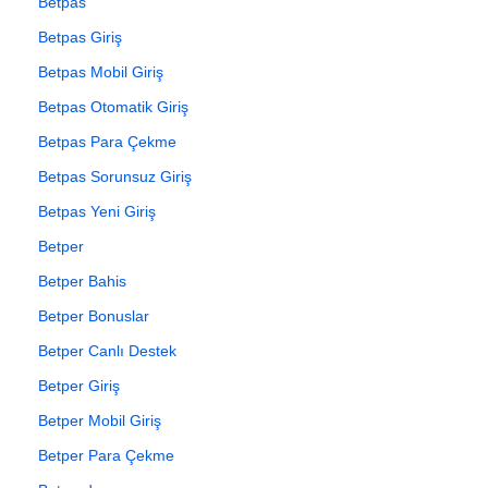
Betpas
Betpas Giriş
Betpas Mobil Giriş
Betpas Otomatik Giriş
Betpas Para Çekme
Betpas Sorunsuz Giriş
Betpas Yeni Giriş
Betper
Betper Bahis
Betper Bonuslar
Betper Canlı Destek
Betper Giriş
Betper Mobil Giriş
Betper Para Çekme