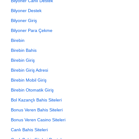
Bilyoner Canlı Destek
Bilyoner Destek
Bilyoner Giriş
Bilyoner Para Çekme
Birebin
Birebin Bahis
Birebin Giriş
Birebin Giriş Adresi
Birebin Mobil Giriş
Birebin Otomatik Giriş
Bol Kazançlı Bahis Siteleri
Bonus Veren Bahis Siteleri
Bonus Veren Casino Siteleri
Canlı Bahis Siteleri