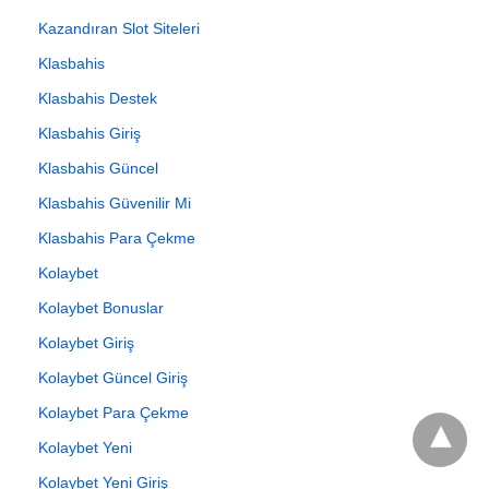
Kazandıran Slot Siteleri
Klasbahis
Klasbahis Destek
Klasbahis Giriş
Klasbahis Güncel
Klasbahis Güvenilir Mi
Klasbahis Para Çekme
Kolaybet
Kolaybet Bonuslar
Kolaybet Giriş
Kolaybet Güncel Giriş
Kolaybet Para Çekme
Kolaybet Yeni
Kolaybet Yeni Giriş