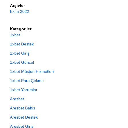
Arşivler
Ekim 2022
Kategoriler
1xbet
1xbet Destek
1xbet Giriş
1xbet Güncel
1xbet Müşteri Hizmetleri
1xbet Para Çekme
1xbet Yorumlar
Aresbet
Aresbet Bahis
Aresbet Destek
Aresbet Giriş