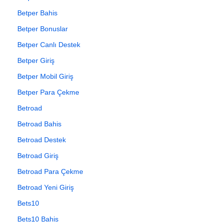
Betper Bahis
Betper Bonuslar
Betper Canlı Destek
Betper Giriş
Betper Mobil Giriş
Betper Para Çekme
Betroad
Betroad Bahis
Betroad Destek
Betroad Giriş
Betroad Para Çekme
Betroad Yeni Giriş
Bets10
Bets10 Bahis