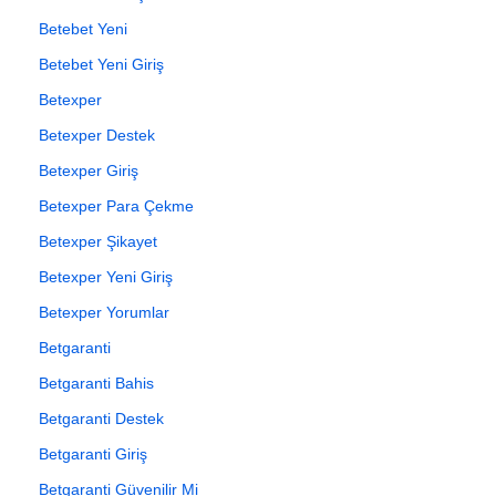
Betebet Yeni
Betebet Yeni Giriş
Betexper
Betexper Destek
Betexper Giriş
Betexper Para Çekme
Betexper Şikayet
Betexper Yeni Giriş
Betexper Yorumlar
Betgaranti
Betgaranti Bahis
Betgaranti Destek
Betgaranti Giriş
Betgaranti Güvenilir Mi