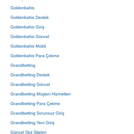
Goldenbahis
Goldenbahis Destek
Goldenbahis Giriş
Goldenbahis Güncel
Goldenbahis Mobil
Goldenbahis Para Çekme
Grandbetting
Grandbetting Destek
Grandbetting Güncel
Grandbetting Müşteri Hizmetleri
Grandbetting Para Çekme
Grandbetting Sorunsuz Giriş
Grandbetting Yeni Giriş
Güncel Slot Siteleri