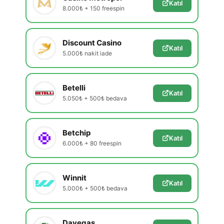
Katıl
8.000₺ + 150 freespin
Discount Casino
Katıl
5.000₺ nakit iade
Betelli
Katıl
5.050₺ + 500₺ bedava
Betchip
Katıl
6.000₺ + 80 freespin
Winnit
Katıl
5.000₺ + 500₺ bedava
Davegas