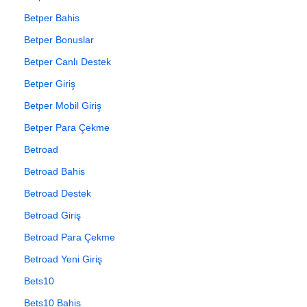
Betper Bahis
Betper Bonuslar
Betper Canlı Destek
Betper Giriş
Betper Mobil Giriş
Betper Para Çekme
Betroad
Betroad Bahis
Betroad Destek
Betroad Giriş
Betroad Para Çekme
Betroad Yeni Giriş
Bets10
Bets10 Bahis