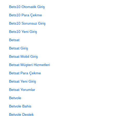
Bets10 Otomatik Giriş
Bets10 Para Çekme
Bets10 Sorunsuz Giriş
Bets10 Yeni Giriş
Betsat
Betsat Giriş
Betsat Mobil Giriş
Betsat Müşteri Hizmetleri
Betsat Para Çekme
Betsat Yeni Giriş
Betsat Yorumlar
Betvole
Betvole Bahis
Betvole Destek