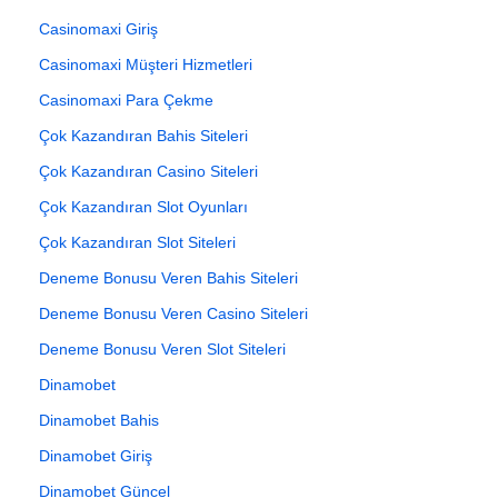
Casinomaxi Giriş
Casinomaxi Müşteri Hizmetleri
Casinomaxi Para Çekme
Çok Kazandıran Bahis Siteleri
Çok Kazandıran Casino Siteleri
Çok Kazandıran Slot Oyunları
Çok Kazandıran Slot Siteleri
Deneme Bonusu Veren Bahis Siteleri
Deneme Bonusu Veren Casino Siteleri
Deneme Bonusu Veren Slot Siteleri
Dinamobet
Dinamobet Bahis
Dinamobet Giriş
Dinamobet Güncel