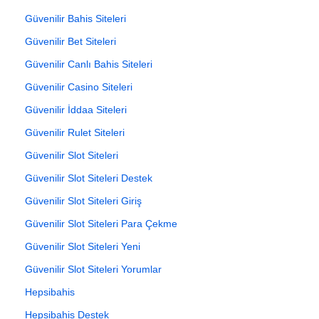
Güvenilir Bahis Siteleri
Güvenilir Bet Siteleri
Güvenilir Canlı Bahis Siteleri
Güvenilir Casino Siteleri
Güvenilir İddaa Siteleri
Güvenilir Rulet Siteleri
Güvenilir Slot Siteleri
Güvenilir Slot Siteleri Destek
Güvenilir Slot Siteleri Giriş
Güvenilir Slot Siteleri Para Çekme
Güvenilir Slot Siteleri Yeni
Güvenilir Slot Siteleri Yorumlar
Hepsibahis
Hepsibahis Destek