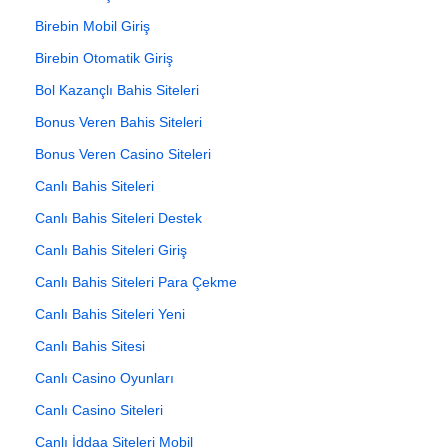
Birebin Mobil Giriş
Birebin Otomatik Giriş
Bol Kazançlı Bahis Siteleri
Bonus Veren Bahis Siteleri
Bonus Veren Casino Siteleri
Canlı Bahis Siteleri
Canlı Bahis Siteleri Destek
Canlı Bahis Siteleri Giriş
Canlı Bahis Siteleri Para Çekme
Canlı Bahis Siteleri Yeni
Canlı Bahis Sitesi
Canlı Casino Oyunları
Canlı Casino Siteleri
Canlı İddaa Siteleri Mobil