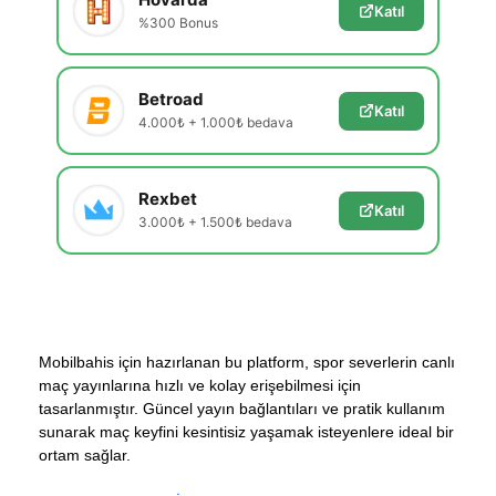
Katıl
%300 Bonus
Betroad
Katıl
4.000₺ + 1.000₺ bedava
Rexbet
Katıl
3.000₺ + 1.500₺ bedava
Mobilbahis için hazırlanan bu platform, spor severlerin canlı
maç yayınlarına hızlı ve kolay erişebilmesi için
tasarlanmıştır. Güncel yayın bağlantıları ve pratik kullanım
sunarak maç keyfini kesintisiz yaşamak isteyenlere ideal bir
ortam sağlar.