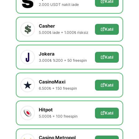
Katıl
2.000 USDT nakit iade
Casher
Katıl
5.000₺ iade + 1.000₺ risksiz
Jokera
Katıl
3.000₺ %200 + 50 freespin
CasinoMaxi
Katıl
6.500₺ + 150 freespin
Hitpot
Katıl
5.000₺ + 100 freespin
Casino Metropol