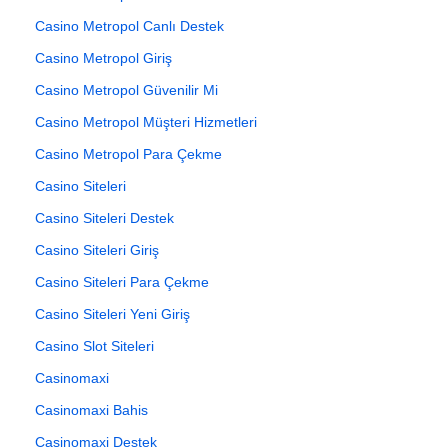
Casino Metropol Canlı Destek
Casino Metropol Giriş
Casino Metropol Güvenilir Mi
Casino Metropol Müşteri Hizmetleri
Casino Metropol Para Çekme
Casino Siteleri
Casino Siteleri Destek
Casino Siteleri Giriş
Casino Siteleri Para Çekme
Casino Siteleri Yeni Giriş
Casino Slot Siteleri
Casinomaxi
Casinomaxi Bahis
Casinomaxi Destek