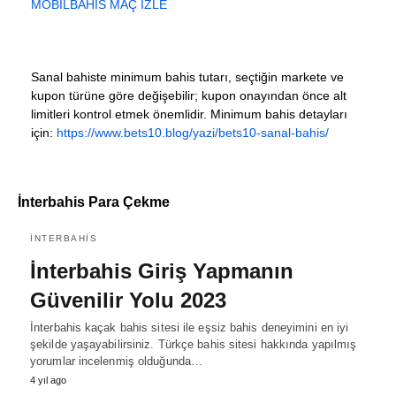
MOBILBAHIS MAÇ İZLE
Sanal bahiste minimum bahis tutarı, seçtiğin markete ve
kupon türüne göre değişebilir; kupon onayından önce alt
limitleri kontrol etmek önemlidir. Minimum bahis detayları
için:
https://www.bets10.blog/yazi/bets10-sanal-bahis/
İnterbahis Para Çekme
İNTERBAHIS
İnterbahis Giriş Yapmanın
Güvenilir Yolu 2023
İnterbahis kaçak bahis sitesi ile eşsiz bahis deneyimini en iyi
şekilde yaşayabilirsiniz. Türkçe bahis sitesi hakkında yapılmış
yorumlar incelenmiş olduğunda…
4 yıl ago