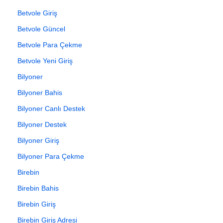
Betvole Giriş
Betvole Güncel
Betvole Para Çekme
Betvole Yeni Giriş
Bilyoner
Bilyoner Bahis
Bilyoner Canlı Destek
Bilyoner Destek
Bilyoner Giriş
Bilyoner Para Çekme
Birebin
Birebin Bahis
Birebin Giriş
Birebin Giriş Adresi