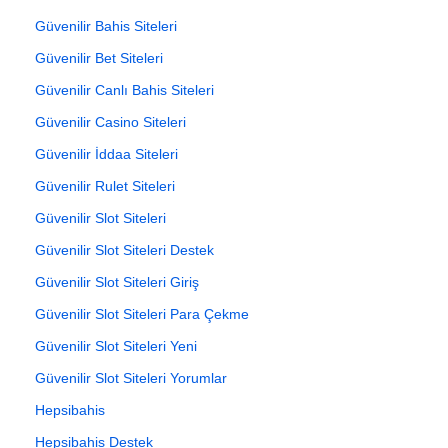
Güvenilir Bahis Siteleri
Güvenilir Bet Siteleri
Güvenilir Canlı Bahis Siteleri
Güvenilir Casino Siteleri
Güvenilir İddaa Siteleri
Güvenilir Rulet Siteleri
Güvenilir Slot Siteleri
Güvenilir Slot Siteleri Destek
Güvenilir Slot Siteleri Giriş
Güvenilir Slot Siteleri Para Çekme
Güvenilir Slot Siteleri Yeni
Güvenilir Slot Siteleri Yorumlar
Hepsibahis
Hepsibahis Destek