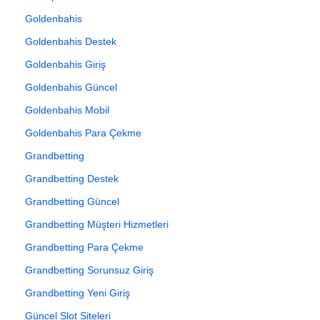
Goldenbahis
Goldenbahis Destek
Goldenbahis Giriş
Goldenbahis Güncel
Goldenbahis Mobil
Goldenbahis Para Çekme
Grandbetting
Grandbetting Destek
Grandbetting Güncel
Grandbetting Müşteri Hizmetleri
Grandbetting Para Çekme
Grandbetting Sorunsuz Giriş
Grandbetting Yeni Giriş
Güncel Slot Siteleri