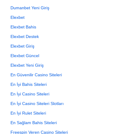
Dumanbet Yeni Giriş
Elexbet
Elexbet Bahis
Elexbet Destek
Elexbet Giriş
Elexbet Güncel
Elexbet Yeni Giriş
En Güvenilir Casino Siteleri
En İyi Bahis Siteleri
En İyi Casino Siteleri
En İyi Casino Siteleri Slotları
En İyi Rulet Siteleri
En Sağlam Bahis Siteleri
Freespin Veren Casino Siteleri