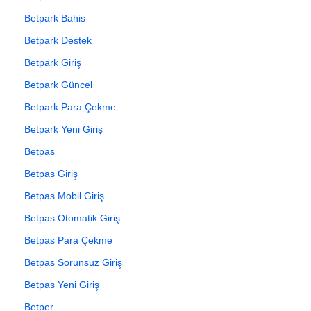
Betpark Bahis
Betpark Destek
Betpark Giriş
Betpark Güncel
Betpark Para Çekme
Betpark Yeni Giriş
Betpas
Betpas Giriş
Betpas Mobil Giriş
Betpas Otomatik Giriş
Betpas Para Çekme
Betpas Sorunsuz Giriş
Betpas Yeni Giriş
Betper