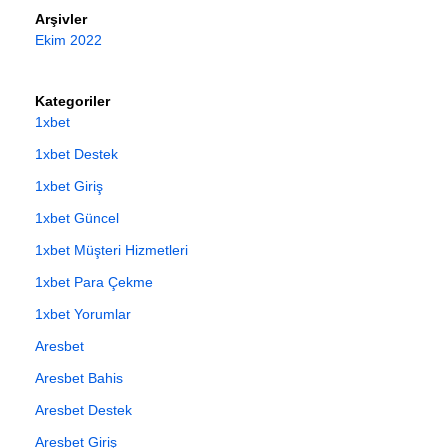
Arşivler
Ekim 2022
Kategoriler
1xbet
1xbet Destek
1xbet Giriş
1xbet Güncel
1xbet Müşteri Hizmetleri
1xbet Para Çekme
1xbet Yorumlar
Aresbet
Aresbet Bahis
Aresbet Destek
Aresbet Giriş