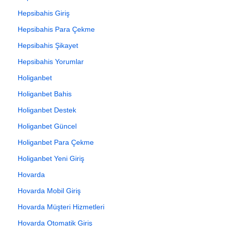
Hepsibahis Giriş
Hepsibahis Para Çekme
Hepsibahis Şikayet
Hepsibahis Yorumlar
Holiganbet
Holiganbet Bahis
Holiganbet Destek
Holiganbet Güncel
Holiganbet Para Çekme
Holiganbet Yeni Giriş
Hovarda
Hovarda Mobil Giriş
Hovarda Müşteri Hizmetleri
Hovarda Otomatik Giriş