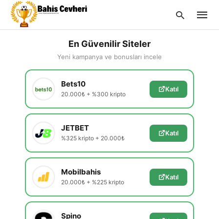
En Güvenilir Siteler
Yeni kampanya ve bonusları incele
Type
Bets10
your
Katıl
searc
20.000₺ + %300 kripto
query
and
hit
enter:
JETBET
Katıl
%325 kripto + 20.000₺
Mobilbahis
Katıl
20.000₺ + %225 kripto
Spino