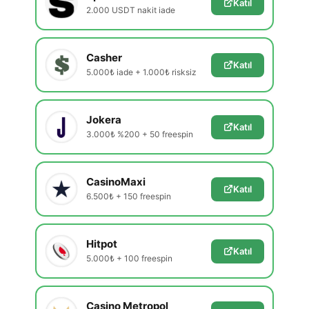
Katıl
2.000 USDT nakit iade
Casher
Katıl
5.000₺ iade + 1.000₺ risksiz
Jokera
Katıl
3.000₺ %200 + 50 freespin
CasinoMaxi
Katıl
6.500₺ + 150 freespin
Hitpot
Katıl
5.000₺ + 100 freespin
Casino Metropol