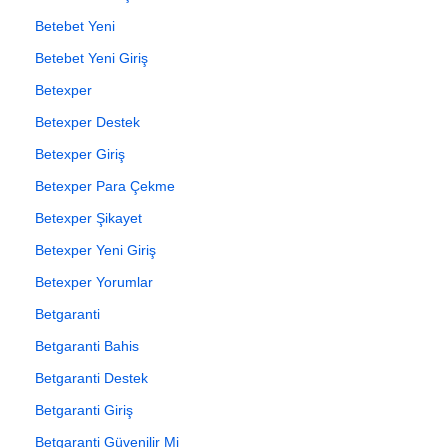
Betebet Yeni
Betebet Yeni Giriş
Betexper
Betexper Destek
Betexper Giriş
Betexper Para Çekme
Betexper Şikayet
Betexper Yeni Giriş
Betexper Yorumlar
Betgaranti
Betgaranti Bahis
Betgaranti Destek
Betgaranti Giriş
Betgaranti Güvenilir Mi