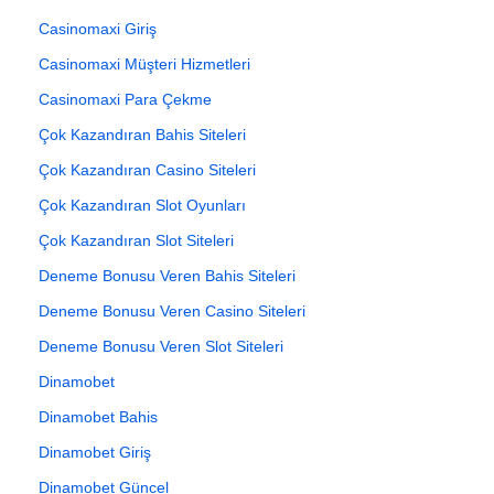
Casinomaxi Giriş
Casinomaxi Müşteri Hizmetleri
Casinomaxi Para Çekme
Çok Kazandıran Bahis Siteleri
Çok Kazandıran Casino Siteleri
Çok Kazandıran Slot Oyunları
Çok Kazandıran Slot Siteleri
Deneme Bonusu Veren Bahis Siteleri
Deneme Bonusu Veren Casino Siteleri
Deneme Bonusu Veren Slot Siteleri
Dinamobet
Dinamobet Bahis
Dinamobet Giriş
Dinamobet Güncel