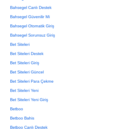
Bahsegel Canlı Destek
Bahsegel Güvenilir Mi
Bahsegel Otomatik Giriş
Bahsegel Sorunsuz Giriş
Bet Siteleri
Bet Siteleri Destek
Bet Siteleri Giriş
Bet Siteleri Güncel
Bet Siteleri Para Çekme
Bet Siteleri Yeni
Bet Siteleri Yeni Giriş
Betboo
Betboo Bahis
Betboo Canlı Destek