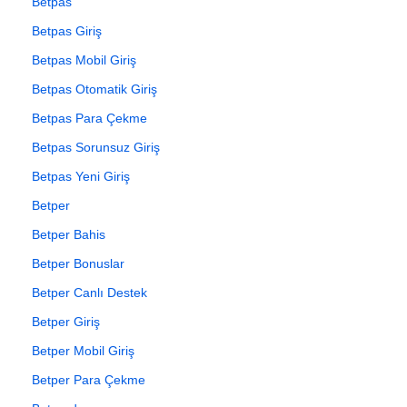
Betpas
Betpas Giriş
Betpas Mobil Giriş
Betpas Otomatik Giriş
Betpas Para Çekme
Betpas Sorunsuz Giriş
Betpas Yeni Giriş
Betper
Betper Bahis
Betper Bonuslar
Betper Canlı Destek
Betper Giriş
Betper Mobil Giriş
Betper Para Çekme