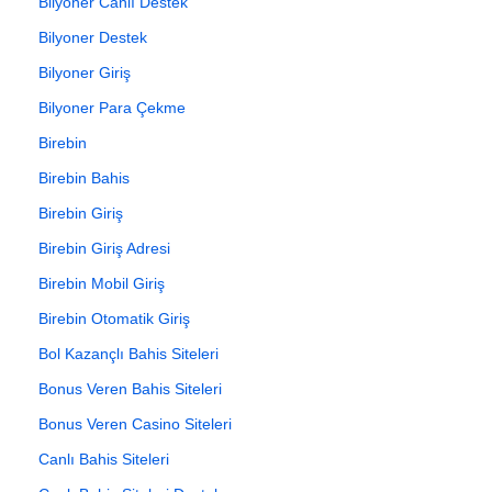
Bilyoner Canlı Destek
Bilyoner Destek
Bilyoner Giriş
Bilyoner Para Çekme
Birebin
Birebin Bahis
Birebin Giriş
Birebin Giriş Adresi
Birebin Mobil Giriş
Birebin Otomatik Giriş
Bol Kazançlı Bahis Siteleri
Bonus Veren Bahis Siteleri
Bonus Veren Casino Siteleri
Canlı Bahis Siteleri