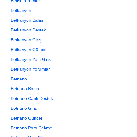
Betist Yorumlar
Betkanyon
Betkanyon Bahis
Betkanyon Destek
Betkanyon Giriş
Betkanyon Güncel
Betkanyon Yeni Giriş
Betkanyon Yorumlar
Betnano
Betnano Bahis
Betnano Canlı Destek
Betnano Giriş
Betnano Güncel
Betnano Para Çekme