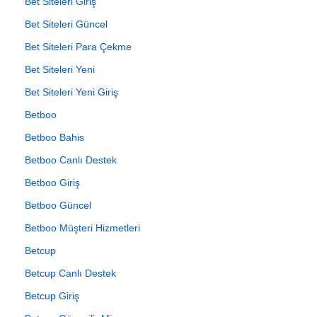
Bet Siteleri Giriş
Bet Siteleri Güncel
Bet Siteleri Para Çekme
Bet Siteleri Yeni
Bet Siteleri Yeni Giriş
Betboo
Betboo Bahis
Betboo Canlı Destek
Betboo Giriş
Betboo Güncel
Betboo Müşteri Hizmetleri
Betcup
Betcup Canlı Destek
Betcup Giriş