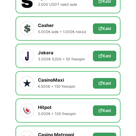
Katıl
2.000 USDT nakit iade
Casher
Katıl
5.000₺ iade + 1.000₺ risksiz
Jokera
Katıl
3.000₺ %200 + 50 freespin
CasinoMaxi
Katıl
6.500₺ + 150 freespin
Hitpot
Katıl
5.000₺ + 100 freespin
Casino Metropol