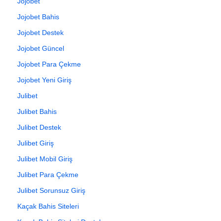
Jojobet
Jojobet Bahis
Jojobet Destek
Jojobet Güncel
Jojobet Para Çekme
Jojobet Yeni Giriş
Julibet
Julibet Bahis
Julibet Destek
Julibet Giriş
Julibet Mobil Giriş
Julibet Para Çekme
Julibet Sorunsuz Giriş
Kaçak Bahis Siteleri