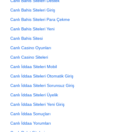
Canlı Bahis Siteleri Destek
Canlı Bahis Siteleri Giriş
Canlı Bahis Siteleri Para Çekme
Canlı Bahis Siteleri Yeni
Canlı Bahis Sitesi
Canlı Casino Oyunları
Canlı Casino Siteleri
Canlı İddaa Siteleri Mobil
Canlı İddaa Siteleri Otomatik Giriş
Canlı İddaa Siteleri Sorunsuz Giriş
Canlı İddaa Siteleri Üyelik
Canlı İddaa Siteleri Yeni Giriş
Canlı İddaa Sonuçları
Canlı İddaa Yorumları