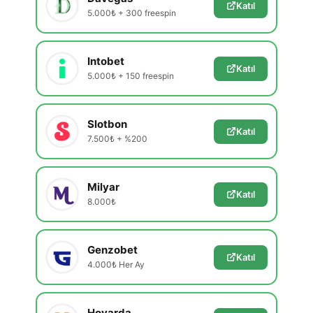
Katıl
5.000₺ + 300 freespin
Intobet
Katıl
5.000₺ + 150 freespin
Slotbon
Katıl
7.500₺ + %200
Milyar
Katıl
8.000₺
Genzobet
Katıl
4.000₺ Her Ay
Hovarda