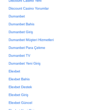
Discount Casino Yeni
Discount Casino Yorumlar
Dumanbet
Dumanbet Bahis
Dumanbet Giriş
Dumanbet Müşteri Hizmetleri
Dumanbet Para Çekme
Dumanbet TV
Dumanbet Yeni Giriş
Elexbet
Elexbet Bahis
Elexbet Destek
Elexbet Giriş
Elexbet Güncel