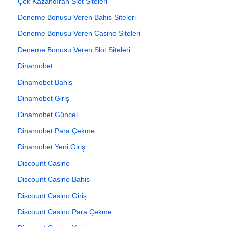
Çok Kazandıran Slot Siteleri
Deneme Bonusu Veren Bahis Siteleri
Deneme Bonusu Veren Casino Siteleri
Deneme Bonusu Veren Slot Siteleri
Dinamobet
Dinamobet Bahis
Dinamobet Giriş
Dinamobet Güncel
Dinamobet Para Çekme
Dinamobet Yeni Giriş
Discount Casino
Discount Casino Bahis
Discount Casino Giriş
Discount Casino Para Çekme