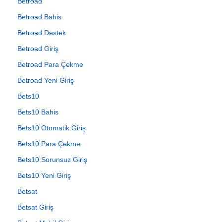
Betroad
Betroad Bahis
Betroad Destek
Betroad Giriş
Betroad Para Çekme
Betroad Yeni Giriş
Bets10
Bets10 Bahis
Bets10 Otomatik Giriş
Bets10 Para Çekme
Bets10 Sorunsuz Giriş
Bets10 Yeni Giriş
Betsat
Betsat Giriş