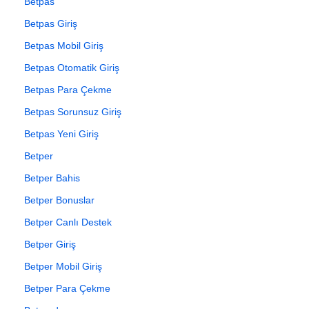
Betpas
Betpas Giriş
Betpas Mobil Giriş
Betpas Otomatik Giriş
Betpas Para Çekme
Betpas Sorunsuz Giriş
Betpas Yeni Giriş
Betper
Betper Bahis
Betper Bonuslar
Betper Canlı Destek
Betper Giriş
Betper Mobil Giriş
Betper Para Çekme