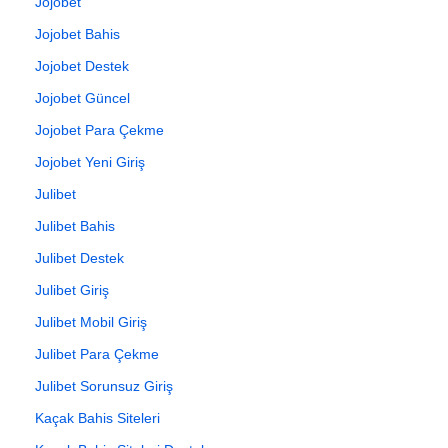
Jojobet
Jojobet Bahis
Jojobet Destek
Jojobet Güncel
Jojobet Para Çekme
Jojobet Yeni Giriş
Julibet
Julibet Bahis
Julibet Destek
Julibet Giriş
Julibet Mobil Giriş
Julibet Para Çekme
Julibet Sorunsuz Giriş
Kaçak Bahis Siteleri