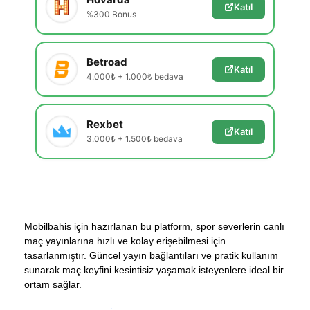
Katıl
%300 Bonus
Betroad
Katıl
4.000₺ + 1.000₺ bedava
Rexbet
Katıl
3.000₺ + 1.500₺ bedava
Mobilbahis için hazırlanan bu platform, spor severlerin canlı
maç yayınlarına hızlı ve kolay erişebilmesi için
tasarlanmıştır. Güncel yayın bağlantıları ve pratik kullanım
sunarak maç keyfini kesintisiz yaşamak isteyenlere ideal bir
ortam sağlar.