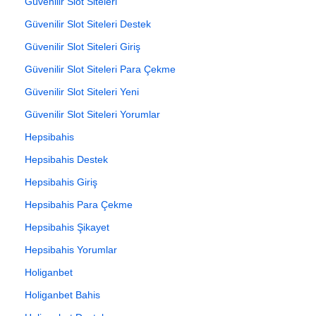
Güvenilir Slot Siteleri
Güvenilir Slot Siteleri Destek
Güvenilir Slot Siteleri Giriş
Güvenilir Slot Siteleri Para Çekme
Güvenilir Slot Siteleri Yeni
Güvenilir Slot Siteleri Yorumlar
Hepsibahis
Hepsibahis Destek
Hepsibahis Giriş
Hepsibahis Para Çekme
Hepsibahis Şikayet
Hepsibahis Yorumlar
Holiganbet
Holiganbet Bahis