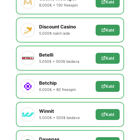
Katıl
8.000₺ + 150 freespin
Discount Casino
Katıl
5.000₺ nakit iade
Betelli
Katıl
5.050₺ + 500₺ bedava
Betchip
Katıl
6.000₺ + 80 freespin
Winnit
Katıl
5.000₺ + 500₺ bedava
Davegas