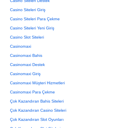
Casino Siteleri Destek
Casino Siteleri Giriş
Casino Siteleri Para Çekme
Casino Siteleri Yeni Giriş
Casino Slot Siteleri
Casinomaxi
Casinomaxi Bahis
Casinomaxi Destek
Casinomaxi Giriş
Casinomaxi Müşteri Hizmetleri
Casinomaxi Para Çekme
Çok Kazandıran Bahis Siteleri
Çok Kazandıran Casino Siteleri
Çok Kazandıran Slot Oyunları