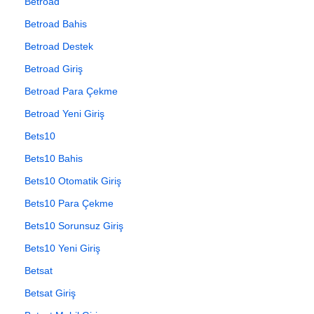
Betroad
Betroad Bahis
Betroad Destek
Betroad Giriş
Betroad Para Çekme
Betroad Yeni Giriş
Bets10
Bets10 Bahis
Bets10 Otomatik Giriş
Bets10 Para Çekme
Bets10 Sorunsuz Giriş
Bets10 Yeni Giriş
Betsat
Betsat Giriş