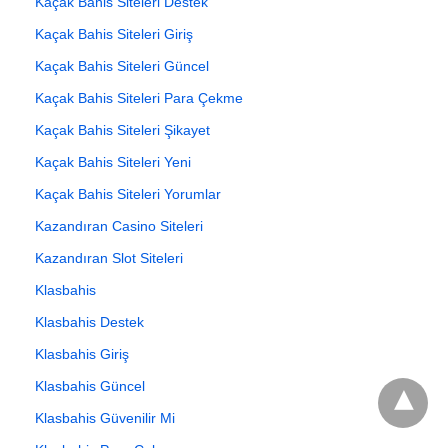
Kaçak Bahis Siteleri Destek
Kaçak Bahis Siteleri Giriş
Kaçak Bahis Siteleri Güncel
Kaçak Bahis Siteleri Para Çekme
Kaçak Bahis Siteleri Şikayet
Kaçak Bahis Siteleri Yeni
Kaçak Bahis Siteleri Yorumlar
Kazandıran Casino Siteleri
Kazandıran Slot Siteleri
Klasbahis
Klasbahis Destek
Klasbahis Giriş
Klasbahis Güncel
Klasbahis Güvenilir Mi