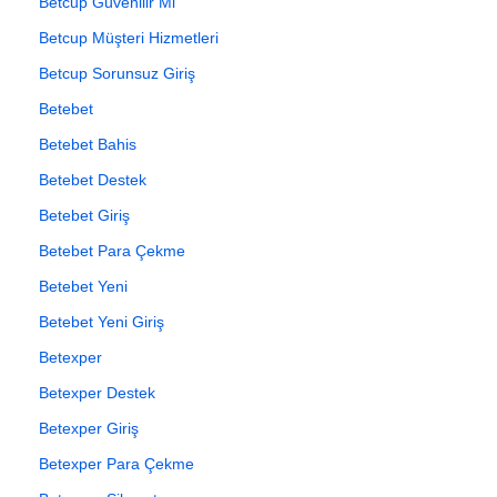
Betcup Güvenilir Mi
Betcup Müşteri Hizmetleri
Betcup Sorunsuz Giriş
Betebet
Betebet Bahis
Betebet Destek
Betebet Giriş
Betebet Para Çekme
Betebet Yeni
Betebet Yeni Giriş
Betexper
Betexper Destek
Betexper Giriş
Betexper Para Çekme