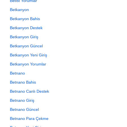
Betist Yorumlar
Betkanyon
Betkanyon Bahis
Betkanyon Destek
Betkanyon Giriş
Betkanyon Güncel
Betkanyon Yeni Giriş
Betkanyon Yorumlar
Betnano
Betnano Bahis
Betnano Canlı Destek
Betnano Giriş
Betnano Güncel
Betnano Para Çekme