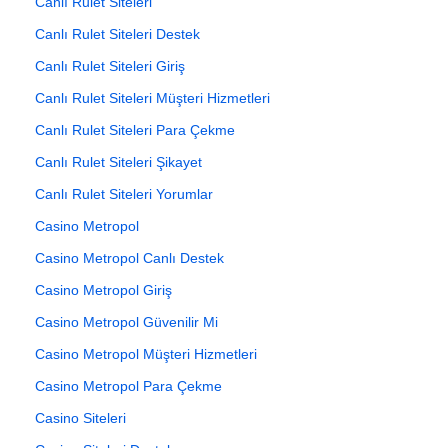
Canlı Rulet Siteleri
Canlı Rulet Siteleri Destek
Canlı Rulet Siteleri Giriş
Canlı Rulet Siteleri Müşteri Hizmetleri
Canlı Rulet Siteleri Para Çekme
Canlı Rulet Siteleri Şikayet
Canlı Rulet Siteleri Yorumlar
Casino Metropol
Casino Metropol Canlı Destek
Casino Metropol Giriş
Casino Metropol Güvenilir Mi
Casino Metropol Müşteri Hizmetleri
Casino Metropol Para Çekme
Casino Siteleri