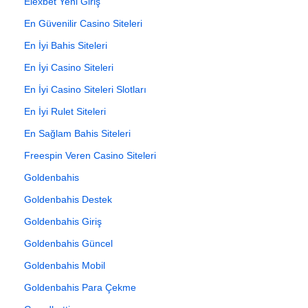
Elexbet Yeni Giriş
En Güvenilir Casino Siteleri
En İyi Bahis Siteleri
En İyi Casino Siteleri
En İyi Casino Siteleri Slotları
En İyi Rulet Siteleri
En Sağlam Bahis Siteleri
Freespin Veren Casino Siteleri
Goldenbahis
Goldenbahis Destek
Goldenbahis Giriş
Goldenbahis Güncel
Goldenbahis Mobil
Goldenbahis Para Çekme