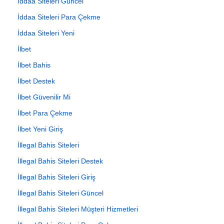
İddaa Siteleri Güncel
İddaa Siteleri Para Çekme
İddaa Siteleri Yeni
İlbet
İlbet Bahis
İlbet Destek
İlbet Güvenilir Mi
İlbet Para Çekme
İlbet Yeni Giriş
İllegal Bahis Siteleri
İllegal Bahis Siteleri Destek
İllegal Bahis Siteleri Giriş
İllegal Bahis Siteleri Güncel
İllegal Bahis Siteleri Müşteri Hizmetleri