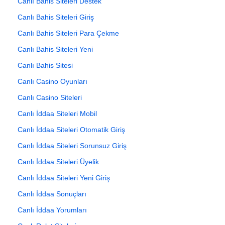
Canlı Bahis Siteleri Destek
Canlı Bahis Siteleri Giriş
Canlı Bahis Siteleri Para Çekme
Canlı Bahis Siteleri Yeni
Canlı Bahis Sitesi
Canlı Casino Oyunları
Canlı Casino Siteleri
Canlı İddaa Siteleri Mobil
Canlı İddaa Siteleri Otomatik Giriş
Canlı İddaa Siteleri Sorunsuz Giriş
Canlı İddaa Siteleri Üyelik
Canlı İddaa Siteleri Yeni Giriş
Canlı İddaa Sonuçları
Canlı İddaa Yorumları