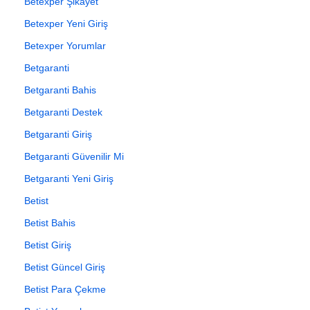
Betexper Şikayet
Betexper Yeni Giriş
Betexper Yorumlar
Betgaranti
Betgaranti Bahis
Betgaranti Destek
Betgaranti Giriş
Betgaranti Güvenilir Mi
Betgaranti Yeni Giriş
Betist
Betist Bahis
Betist Giriş
Betist Güncel Giriş
Betist Para Çekme