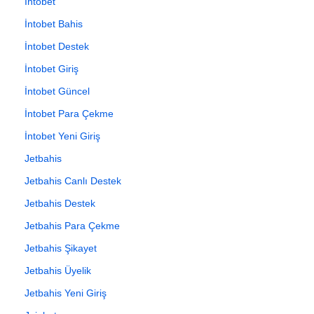
İntobet
İntobet Bahis
İntobet Destek
İntobet Giriş
İntobet Güncel
İntobet Para Çekme
İntobet Yeni Giriş
Jetbahis
Jetbahis Canlı Destek
Jetbahis Destek
Jetbahis Para Çekme
Jetbahis Şikayet
Jetbahis Üyelik
Jetbahis Yeni Giriş