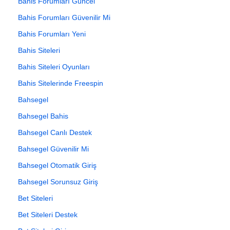
Bahis Forumları Güncel
Bahis Forumları Güvenilir Mi
Bahis Forumları Yeni
Bahis Siteleri
Bahis Siteleri Oyunları
Bahis Sitelerinde Freespin
Bahsegel
Bahsegel Bahis
Bahsegel Canlı Destek
Bahsegel Güvenilir Mi
Bahsegel Otomatik Giriş
Bahsegel Sorunsuz Giriş
Bet Siteleri
Bet Siteleri Destek